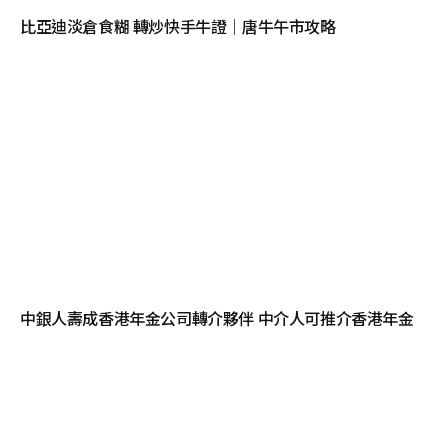
比亞迪淡倉食糊 轉炒快手牛證｜唐牛午市攻略
中銀人壽成香港年金公司轉介夥伴 中介人可推介香港年金