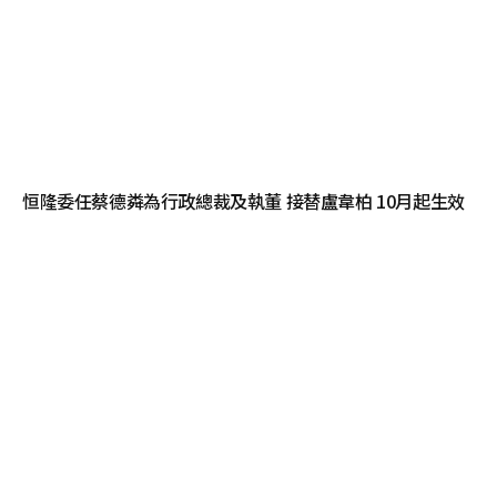
恒隆委任蔡德粦為行政總裁及執董 接替盧韋柏 10月起生效