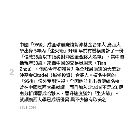
中國「95後」成全球最賺錢對沖基金合夥人 廣西大
學出身 5年內「坐火箭」升職 早前有機構統計了一份
「倫敦35歲以下頂尖對沖基金合夥人名單」，當中包
括現年30歲，來自中國的交易員周天（Tian
Zhou），他於今年初獲晉升為全球最賺錢的大型對
沖基金Citadel（城堡投資）合夥人。這名中國的
「95後」份外受到注視，全因他並非出身傳統名校，
曾在中國廣西大學就讀，而且加入Citadel不足5年便
由分析師晉成合夥人，晉升速度猶如「坐火箭」。
就讀廣西大學已成績優異 與不少擁有歐美名
8 8 月, 2026