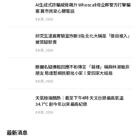
AI生成式詐騙威脅飆升 Whoscall母企夥警方打擊騙
案 冀市民安心聽電話
8 8 月, 2026
研究生凌晨實驗室炸斷3指 北化大稱是「擅自進入」
被質疑卸責
8 8 月, 2026
滕麗名疑爆粗回應不和傳言 「藐樣」稱與林淑敏非
朋友 態度惹網民狠批小家丨愛回家大結局
8 8 月, 2026
天氣極端酷熱｜截至下午4時 天文台錄最高氣溫
34.7°C 創今年以來最高紀錄
8 8 月, 2026
最新消息