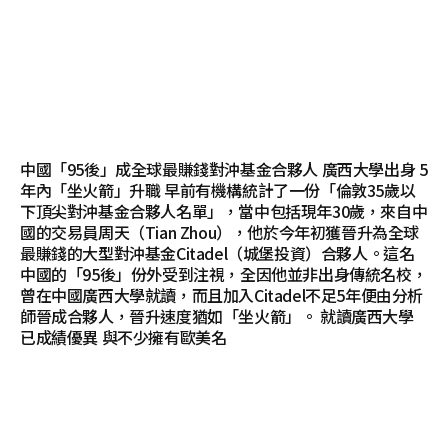
中國「95後」成全球最賺錢對沖基金合夥人 廣西大學出身 5
年內「坐火箭」升職 早前有機構統計了一份「倫敦35歲以
下頂尖對沖基金合夥人名單」，當中包括現年30歲，來自中
國的交易員周天（Tian Zhou），他於今年初獲晉升為全球
最賺錢的大型對沖基金Citadel（城堡投資）合夥人。這名
中國的「95後」份外受到注視，全因他並非出身傳統名校，
曾在中國廣西大學就讀，而且加入Citadel不足5年便由分析
師晉成合夥人，晉升速度猶如「坐火箭」。 就讀廣西大學
已成績優異 與不少擁有歐美名