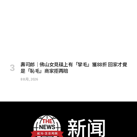
壽司郎｜佛山女見碟上有「攣毛」獲88折 回家才覺
是「恥毛」商家拒再賠
8 8 月, 2026