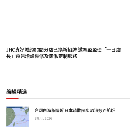
JHC真好城約80間分店已換新招牌 邀馮盈盈任「一日店
長」預告增設裝修及傢俬定制服務
编辑精选
台风白海豚逼近 日本疏散民众 取消数百航班
8 8 月, 2026