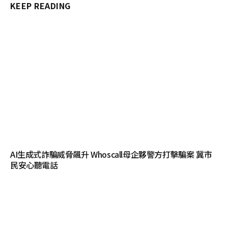
KEEP READING
AI生成式詐騙威脅飆升 Whoscall母企夥警方打擊騙案 冀市
民安心聽電話