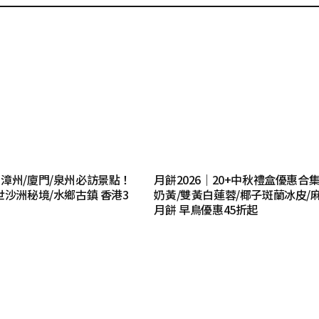
漳州/廈門/泉州必訪景點！
月餅2026｜20+中秋禮盒優惠合
世沙洲秘境/水鄉古鎮 香港3
奶黃/雙黃白蓮蓉/椰子斑蘭冰皮/
月餅 早鳥優惠45折起