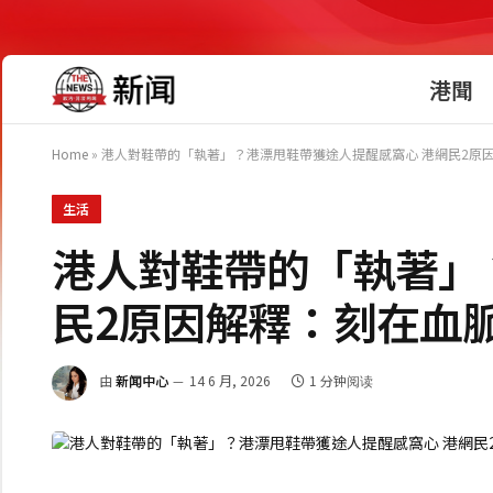
港聞
Home
»
港人對鞋帶的「執著」？港漂甩鞋帶獲途人提醒感窩心 港網民2原
生活
港人對鞋帶的「執著」
民2原因解釋：刻在血
由
新闻中心
14 6 月, 2026
1 分钟阅读