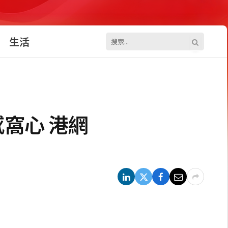
生活
窩心 港網