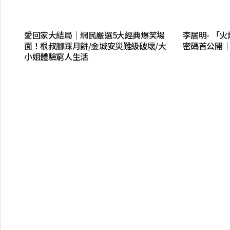
愛回家大結局｜網民嚴選5大經典爆笑場
李居明- 「
面！根叔腳踩月餅/金城安災難級破壞/大
密碼首公開
小姐體驗窮人生活