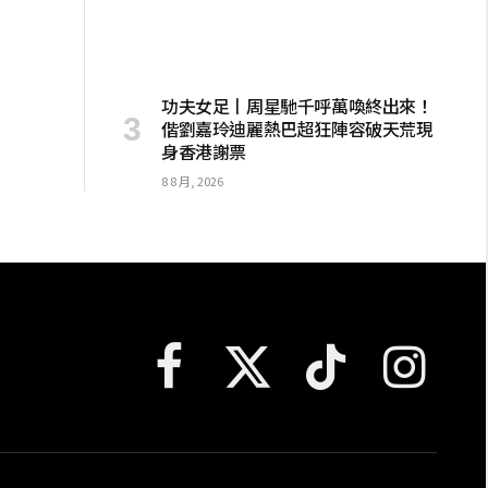
功夫女足丨周星馳千呼萬喚終出來！
偕劉嘉玲迪麗熱巴超狂陣容破天荒現
身香港謝票
8 8 月, 2026
Facebook
X
TikTok
Instagram
(Twitter)