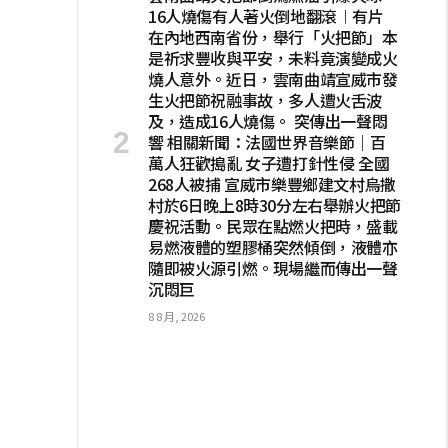
16人燒傷有人著火倒地翻滾︱有片
在內地西南省份，舉行「火把節」本
是祈求豐收與平安，未料竟演變成火
燒人意外。近日，雲南曲靖宣威市發
生火把節祝融事故，多人遭火舌波
及，造成16人燒傷。 突傳出一聲悶
響 相關新聞：法國世界音樂節｜百
萬人狂歡搗亂 女子遭打針性侵 全國
268人被捕 宣威市樂豐鄉建文村烏撒
村於6日晚上8時30分左右舉辦火把節
慶祝活動。民眾在點燃火把時，盛載
易燃液體的塑膠桶突然傾倒，液體亦
隨即被火源引燃。現場繼而傳出一聲
沉悶巨
8 8 月, 2026