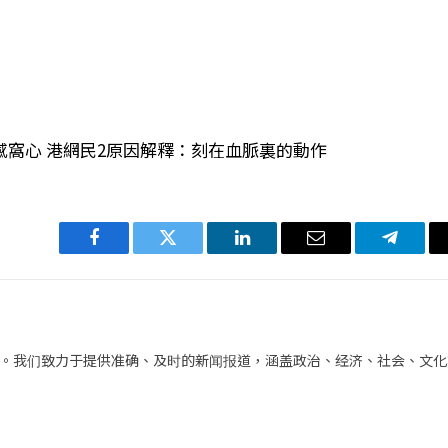
窩心 港網民2原因解釋：刻在血脈裏的動作
Facebook
Twitter
LinkedIn
电
Telegra
子
邮
件
。我们致力于提供准确、及时的新闻报道，涵盖政治、经济、社会、文化