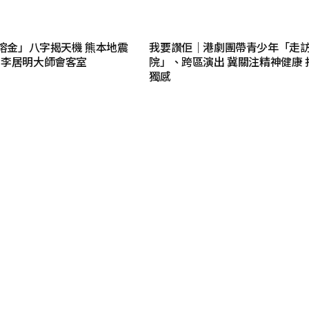
火熔金」八字揭天機 熊本地震
我要讚佢｜港劇團帶青少年「走
｜李居明大師會客室
院」、跨區演出 冀關注精神健康 
獨感