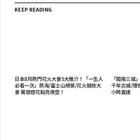
KEEP READING
日本8月熱門花火大會5大推介！「一生人
「閩南三城」
必看一次」熱海/富士山絕景/花火競技大
千年古城/隱
會 萬發煙花點亮夜空！
小時直達