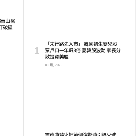
訪青山醫
打破孤
「未行路先入市」 韓國初生嬰兒股
票戶口一年飆3倍 憂韓股波動 家長分
散投資美股
8 8 月, 2026
雲南曲靖火把節倒瀉燃油引爆火球