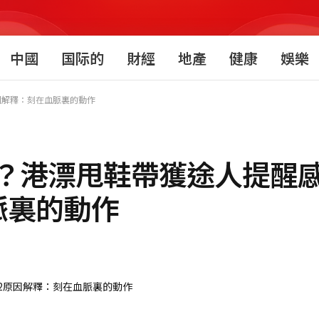
中國
国际的
財經
地產
健康
娛樂
因解釋：刻在血脈裏的動作
？港漂甩鞋帶獲途人提醒感
脈裏的動作