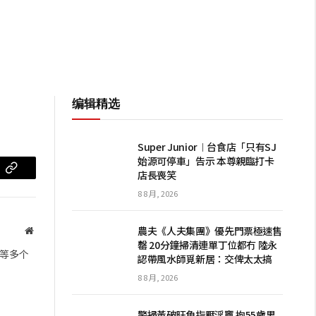
编辑精选
Super Junior︱台食店「只有SJ
始源可停車」告示 本尊親臨打卡
店長喪笑
m
复
8 8 月, 2026
制
链
農夫《人夫集團》優先門票極速售
网
罄 20分鐘掃清連單丁位都冇 陸永
站
接
等多个
認帶風水師覓新居：交俾太太搞
8 8 月, 2026
警掃黃破旺角指壓淫竇 拘55歲男