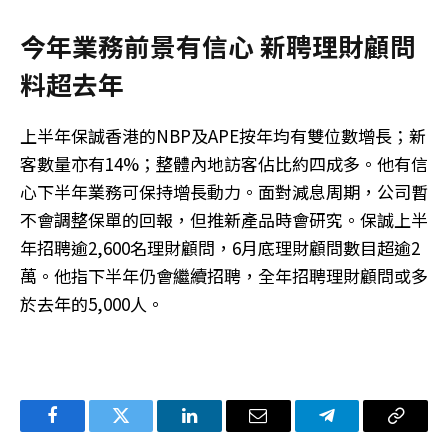
今年業務前景有信心 新聘理財顧問
料超去年
上半年保誠香港的NBP及APE按年均有雙位數增長；新
客數量亦有14%；整體內地訪客佔比約四成多。他有信
心下半年業務可保持增長動力。面對減息周期，公司暫
不會調整保單的回報，但推新產品時會研究。保誠上半
年招聘逾2,600名理財顧問，6月底理財顧問數目超逾2
萬。他指下半年仍會繼續招聘，全年招聘理財顧問或多
於去年的5,000人。
Facebook
Twitter
LinkedIn
电
Telegram
复