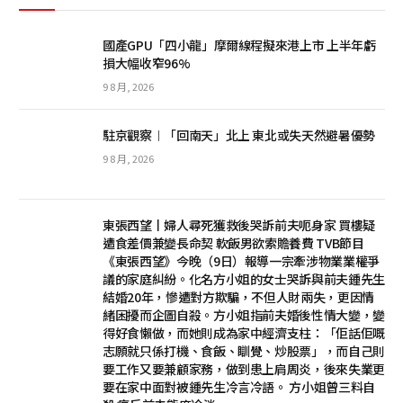
國產GPU「四小龍」摩爾線程擬來港上市 上半年虧
損大幅收窄96%
9 8 月, 2026
駐京觀察︱「回南天」北上 東北或失天然避暑優勢
9 8 月, 2026
東張西望丨婦人尋死獲救後哭訴前夫呃身家 買樓疑
遭食差價兼變長命契 軟飯男欲索贍養費 TVB節目
《東張西望》今晚（9日）報導一宗牽涉物業業權爭
議的家庭糾紛。化名方小姐的女士哭訴與前夫鍾先生
結婚20年，慘遭對方欺騙，不但人財兩失，更因情
緒困擾而企圖自殺。方小姐指前夫婚後性情大變，變
得好食懶做，而她則成為家中經濟支柱：「佢話佢嘅
志願就只係打機、食飯、瞓覺、炒股票」，而自己則
要工作又要兼顧家務，做到患上肩周炎，後來失業更
要在家中面對被鍾先生冷言冷語。 方小姐曾三料自