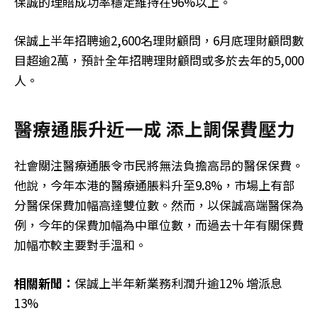
保誠的理賠成功率穩定維持在96%以上。
保誠上半年招聘逾2,600名理財顧問，6月底理財顧問數
目超逾2萬，預計全年招聘理財顧問或多於去年的5,000
人。
醫療通脹升近一成 添上調保費壓力
社會關注醫療通脹令市民將無法負擔高昂的醫保保費。
他說，今年本港的醫療通脹料升至9.8%，市場上有部
分醫保保費加幅高達雙位數。然而，以保誠高端醫保為
例，今年的保費加幅為中單位數，而過去十年有關保費
加幅亦較主要對手溫和。
相關新聞：
保誠上半年新業務利潤升逾12% 增派息
13%