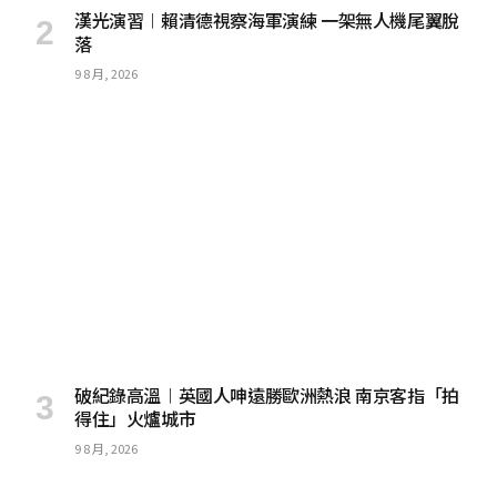
漢光演習︱賴清德視察海軍演練 一架無人機尾翼脫
落
9 8 月, 2026
破紀錄高溫︱英國人呻遠勝歐洲熱浪 南京客指「拍
得住」火爐城市
9 8 月, 2026