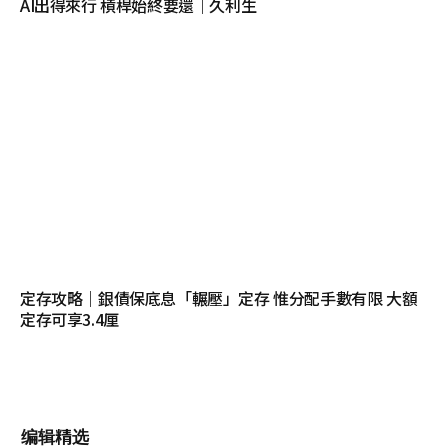
AI出得來行 槓桿始終要還｜久利生
定存攻略｜銀債保底息「輾壓」定存 惟分配手數有限 大額
定存可享3.4厘
编辑精选