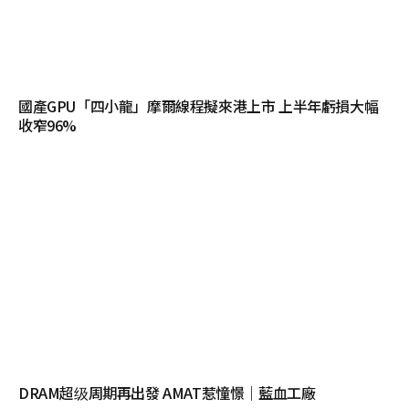
國產GPU「四小龍」摩爾線程擬來港上市 上半年虧損大幅
收窄96%
DRAM超级周期再出發 AMAT惹憧憬｜藍血工廠