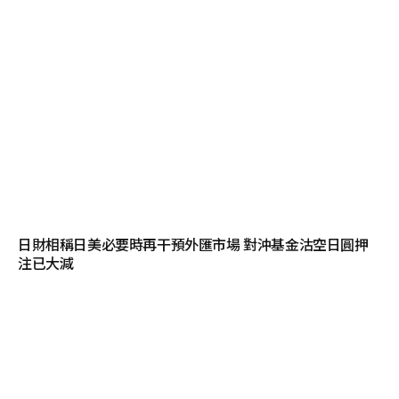
日財相稱日美必要時再干預外匯市場 對沖基金沽空日圓押
注已大減