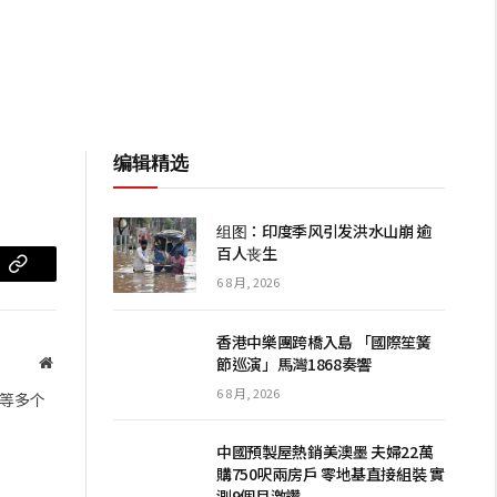
编辑精选
组图：印度季风引发洪水山崩 逾
百人丧生
m
复
6 8 月, 2026
制
香港中樂團跨橋入島 「國際笙簧
链
節巡演」馬灣1868奏響
网
站
接
6 8 月, 2026
等多个
中國預製屋熱銷美澳墨 夫婦22萬
購750呎兩房戶 零地基直接組裝 實
測9個月激讚