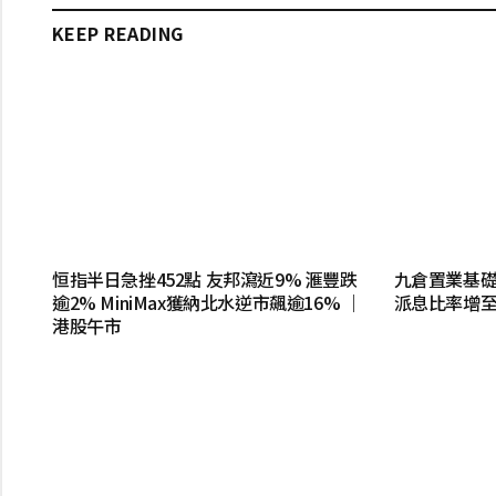
KEEP READING
恒指半日急挫452點 友邦瀉近9% 滙豐跌
九倉置業基礎淨
逾2% MiniMax獲納北水逆市飆逾16% ｜
派息比率增至
港股午市