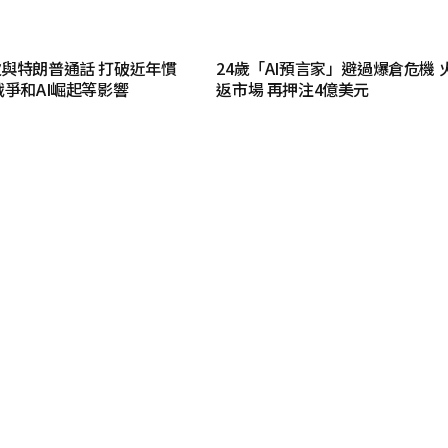
與特朗普通話 打破近年慣
24歲「AI預言家」避過爆倉危機 
戰爭和AI崛起等影響
返市場 再押注4億美元