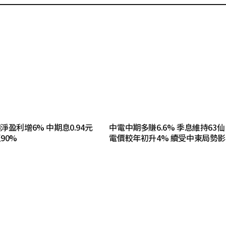
盈利增6% 中期息0.94元
中電中期多賺6.6% 季息維持63仙
90%
電價較年初升4% 續受中東局勢