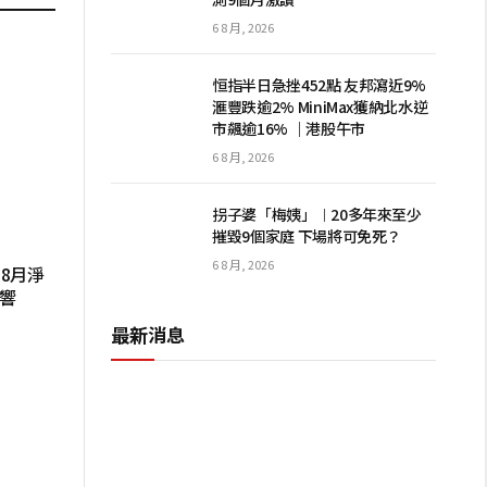
6 8 月, 2026
恒指半日急挫452點 友邦瀉近9%
滙豐跌逾2% MiniMax獲納北水逆
市飆逾16% ｜港股午市
6 8 月, 2026
拐子婆「梅姨」︱20多年來至少
摧毀9個家庭 下場將可免死？
6 8 月, 2026
 8月淨
影響
最新消息