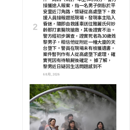
接獲途人報案，指一名男子倒臥於平
安里近汀角路，懷疑從高處墮下。救
援人員接報趕抵現場，發現事主陷入
昏迷，隨即由救護車送往雅麗氏何妙
齡那打素醫院搶救，其後證實不治。
警方經初步調查，證實死者為30歲姓
黎男子，相信他從附近一幢大廈的天
台墮下。警員在現場未有檢獲遺書，
案件暫列作有人從高處墮下處理，確
實死因有待驗屍後確定。 據了解，
黎男近日疑因生活問題感到不
6 8 月, 2026