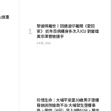
火速重
黎彼得離世丨因通波仔離開《愛回
家》 近年百病纏身多次入ICU 劉鑾雄
黃宗澤曾施援手
6 8 月, 2026
珍惜生命｜大埔平安里30歲男子墮樓
昏迷送院搶救不治 大埔發生墮樓事
件。周四（6日）早上9時51分，警方