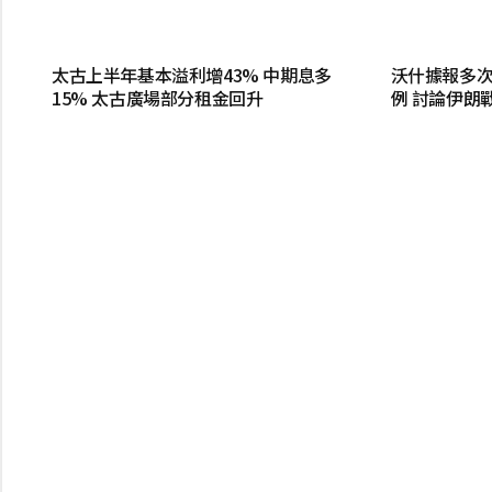
太古上半年基本溢利增43% 中期息多
沃什據報多次
15% 太古廣場部分租金回升
例 討論伊朗