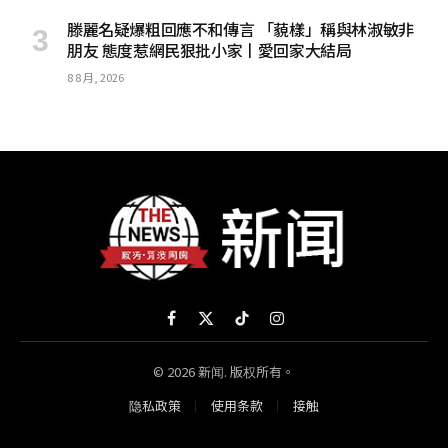
滕麗名疑爆粗回應不和傳言 「藐樣」稱與林淑敏非
朋友 態度惹網民狠批小家丨愛回家大結局
8 8 月, 2026
Facebook
X
TikTok
Instagram
(Twitter)
© 2026 新闻. 版权所有。
隐私政策
使用条款
接触