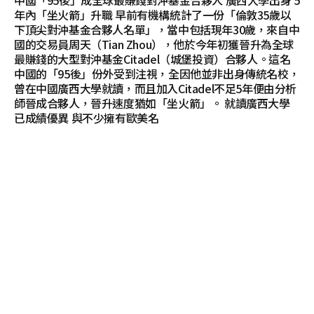
中國「95後」成全球最賺錢對沖基金合夥人 廣西大學出身 5
年內「坐火箭」升職 早前有機構統計了一份「倫敦35歲以
下頂尖對沖基金合夥人名單」，當中包括現年30歲，來自中
國的交易員周天（Tian Zhou），他於今年初獲晉升為全球
最賺錢的大型對沖基金Citadel（城堡投資）合夥人。這名
中國的「95後」份外受到注視，全因他並非出身傳統名校，
曾在中國廣西大學就讀，而且加入Citadel不足5年便由分析
師晉成合夥人，晉升速度猶如「坐火箭」。 就讀廣西大學
已成績優異 與不少擁有歐美名