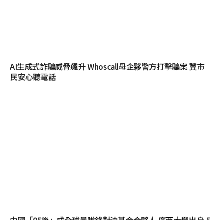
AI生成式詐騙威脅飆升 Whoscall母企夥警方打擊騙案 冀市
民安心聽電話