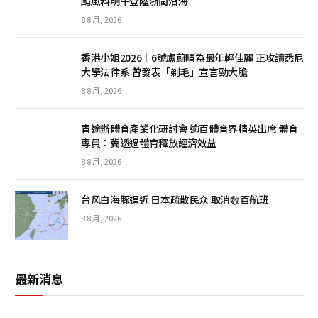
颱風料明午登陸浙閩沿海
8 8 月, 2026
香港小姐2026丨6號盧蔚晴為最年輕佳麗 正攻讀悉尼
大學法律系 曾發表「剃毛」宣言勁大膽
8 8 月, 2026
青途辦體育產業化研討會 逾百體育界精英出席 體育
專員：冀透過體育釋放經濟效益
8 8 月, 2026
台风白海豚逼近 日本疏散民众 取消数百航班
8 8 月, 2026
最新消息