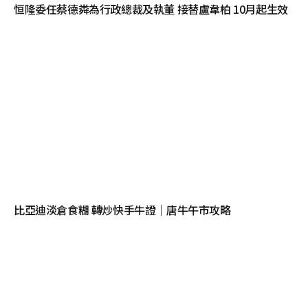
恒隆委任蔡德粦為行政總裁及執董 接替盧韋柏 10月起生效
比亞迪淡倉食糊 轉炒快手牛證｜唐牛午市攻略