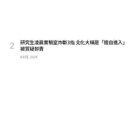
研究生凌晨實驗室炸斷3指 北化大稱是「擅自進入」
被質疑卸責
8 8 月, 2026