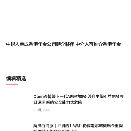
中銀人壽成香港年金公司轉介夥伴 中介人可推介香港年金
编辑精选
OpenAI暫緩下一代AI模型開發 涉自主識別並開發零
日漏洞 網絡安全能力太危險
8 8 月, 2026
颱風白海豚｜沖繩約1.5萬戶仍停電那霸機場今重開