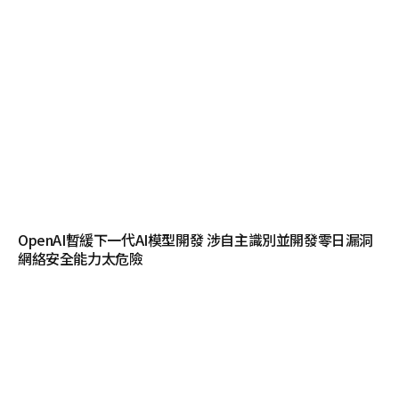
OpenAI暫緩下一代AI模型開發 涉自主識別並開發零日漏洞
網絡安全能力太危險