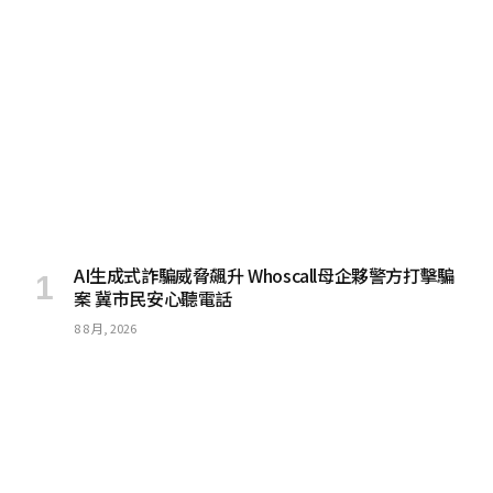
AI生成式詐騙威脅飆升 Whoscall母企夥警方打擊騙
案 冀市民安心聽電話
8 8 月, 2026