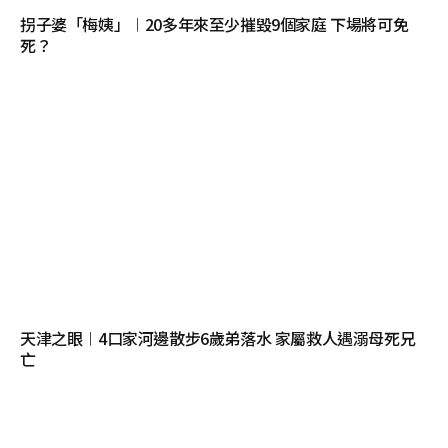
拐子婆「梅姨」︱20多年來至少摧毀9個家庭 下場將可免
死？
天津之眼︱4口家河邊散步6歲弟落水 家屬救人遇溺母死兄
亡