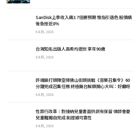
SanDisk上季收入飆3.7倍勝預期 惟指引遜色 股價績
後急挫近8%
6 8 月, 2026
台灣知名出版人高希均逝世 享年90歲
6 8 月, 2026
許靖韻打頭陣空降佛山街頭挑戰《音樂召集令》60
分鐘完成召集任務 終極舞台解鎖開心大叫：好癲呀
6 8 月, 2026
性罪行改革︱對接納兒童書面供詞有保留 律師會憂
兒童難獨自完成 削證據可靠性
6 8 月, 2026