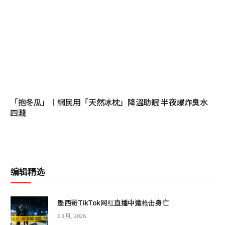
「抱冬瓜」︱網民用「天然冰枕」降溫助眠 半夜爆炸臭水
四濺
编辑精选
墨西哥TikTok网红直播中遭枪击身亡
6 8 月, 2026