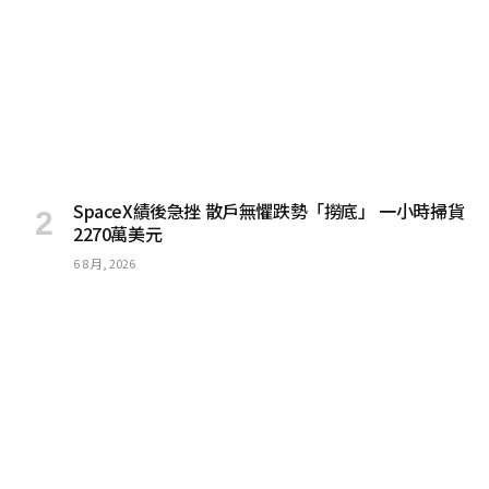
SpaceX績後急挫 散戶無懼跌勢「撈底」 一小時掃貨
2270萬美元
6 8 月, 2026