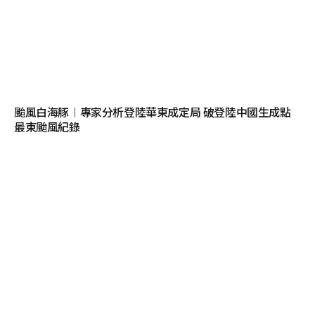
颱風白海豚︱專家分析登陸華東成定局 破登陸中國生成點
最東颱風紀錄