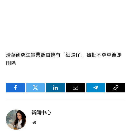
清華研究生畢業照首排有「細路仔」 被批不尊重後即
刪除
Facebook
Twitter
LinkedIn
电
Telegram
复
子
制
邮
链
新闻中心
件
接
网
站