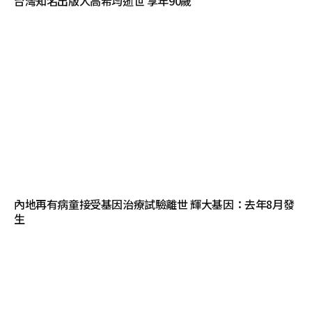
台灣知名出版人高希均逝世 享年90歲
內地再有病童接受基因治療試驗離世 輝大基因：去年8月發
生