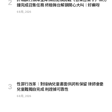
鐘完成召集任務 終極舞台解鎖開心大叫：好癲呀
6 8 月, 2026
性罪行改革︱對接納兒童書面供詞有保留 律師會憂
兒童難獨自完成 削證據可靠性
6 8 月, 2026