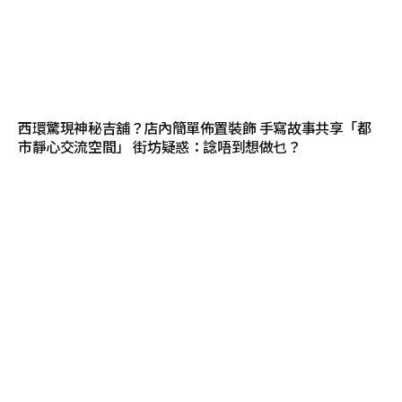
西環驚現神秘吉舖？店內簡單佈置裝飾 手寫故事共享「都
市靜心交流空間」 街坊疑惑：諗唔到想做乜？