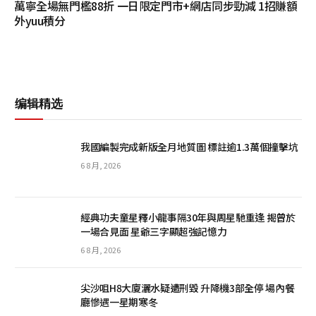
萬寧全場無門檻88折 一日限定門市+網店同步勁減 1招賺額
外yuu積分
编辑精选
我國編製完成新版全月地質圖 標註逾1.3萬個撞擊坑
6 8 月, 2026
經典功夫童星釋小龍事隔30年與周星馳重逢 揭曾於
一場合見面 星爺三字顯超強記憶力
6 8 月, 2026
尖沙咀H8大廈灑水疑遭刑毀 升降機3部全停 場內餐
廳慘遇一星期寒冬