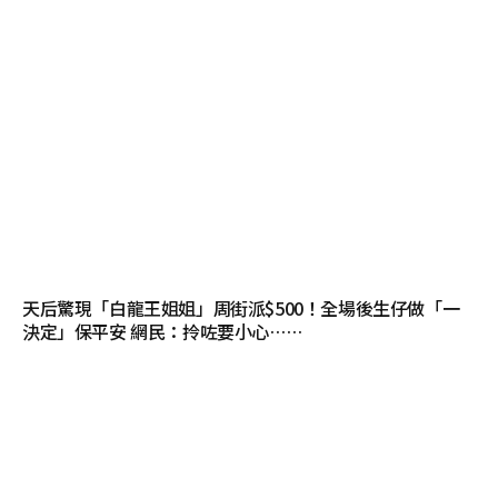
天后驚現「白龍王姐姐」周街派$500！全場後生仔做「一
決定」保平安 網民：拎咗要小心……