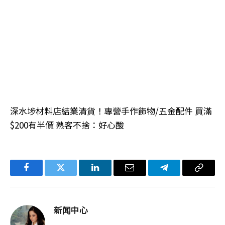
深水埗材料店結業清貨！專營手作飾物/五金配件 買滿
$200有半價 熟客不捨：好心酸
Facebook
Twitter
LinkedIn
电
Telegram
复
子
制
邮
链
新闻中心
件
接