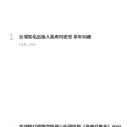
台灣知名出版人高希均逝世 享年90歲
6 8 月, 2026
許靖韻打頭陣空降佛山街頭挑戰《音樂召集令》60分