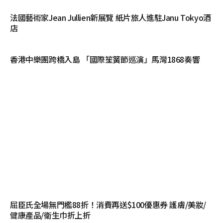
法國藝術家Jean Jullien新展覽 紙片旅人進駐Janu Tokyo酒
店
香港中樂團跨橋入島 「國際笙簧節巡演」馬灣1868奏響
屈臣氏全場無門檻88折！消費再送$100優惠券 護膚/美妝/
健康產品/衛生巾折上折