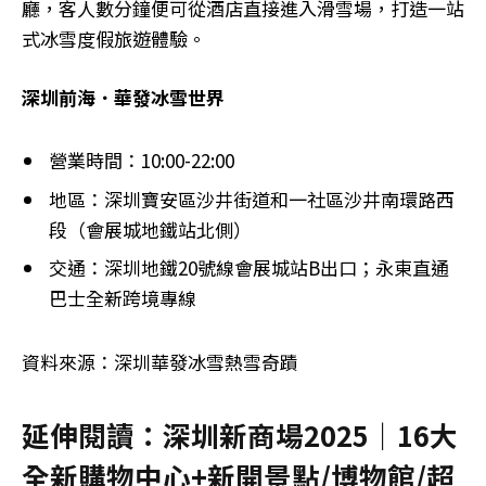
廳，客人數分鐘便可從酒店直接進入滑雪場，打造一站
式冰雪度假旅遊體驗。
深圳前海．華發冰雪世界
營業時間：10:00-22:00
地區：深圳寶安區沙井街道和一社區沙井南環路西
段（會展城地鐵站北側）
交通：深圳地鐵20號線會展城站B出口；永東直通
巴士全新跨境專線
資料來源：深圳華發冰雪熱雪奇蹟
延伸閱讀：深圳新商場2025｜16大
全新購物中心+新開景點/博物館/超