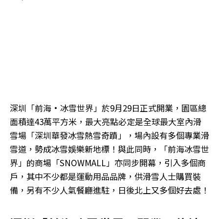
深圳「前海·冰雪世界」於9月29日正式開業，園區總
面積達43萬平方米，最大亮點必定是全球最大室內滑
雪場「深圳華發冰雪熱雪奇蹟」，場內設有多個專業滑
雪道，勢成冰雪娛樂新地標！與此同時，「前海冰雪世
界」的商場「SNOWMALL」亦同步開幕，引入多個商
戶，其中不少都是運動用品品牌，供滑雪人士購買裝
備，另有不少人氣餐廳進駐，日後北上又多個好去處！