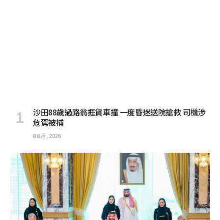
沙田88歲過路翁捱貨車撞 一度昏迷送院搶救 司機涉
危駕被捕
8 8 月, 2026