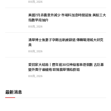
8 8 月, 2026
美國7月非農意外減少 市場料加息時間延後 美股三大
指數早段抽升
8 8 月, 2026
清華博士後妻子孕期出軌被辭退 傳轉職港城大研究
員
8 8 月, 2026
愛回家大結局丨歷年逾30位神級客串逐個數 古巨基
變外賣仔最破格 歐陽震華情陷群姐
8 8 月, 2026
最新消息