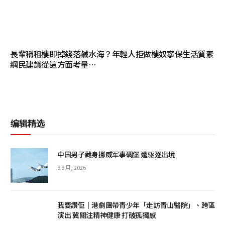
長輩稱租樓即掉錢落鹹水海？年輕人拒做樓奴寧保生活質素
網民建議從這方面考量…
编辑精选
中国男子藏身挪威军事碉堡 遭驱逐出境
8 8 月, 2026
我要讚佢｜港劇團帶青少年「走訪青山醫院」、跨區
演出 冀關注精神健康 打破孤獨感