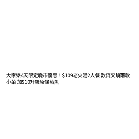
大家樂4天限定晚市優惠！$109老火湯2人餐 歎齊叉燒兩款
小菜 加$10升級原條蒸魚