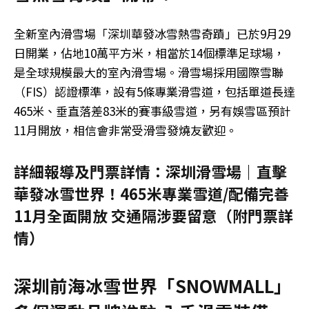
全新室內滑雪場「深圳華發冰雪熱雪奇蹟」已於9月29
日開業，佔地10萬平方米，相當於14個標準足球場，
是全球規模最大的室內滑雪場。滑雪場採用國際雪聯
（FIS）認證標準，設有5條專業滑雪道，包括單道長達
465米、垂直落差83米的賽事級雪道，另有娛雪區預計
11月開放，相信會非常受滑雪發燒友歡迎。
詳細報導及門票詳情：深圳滑雪場｜直擊
華發冰雪世界！465米專業雪道/配備完善
11月全面開放 交通隔涉要留意（附門票詳
情）
深圳前海冰雪世界「SNOWMALL」