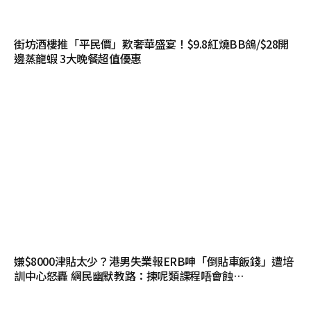
街坊酒樓推「平民價」歎奢華盛宴！$9.8紅燒BB鴿/$28開
邊蒸龍蝦 3大晚餐超值優惠
嫌$8000津貼太少？港男失業報ERB呻「倒貼車飯錢」遭培
訓中心怒轟 網民幽默教路：揀呢類課程唔會蝕…