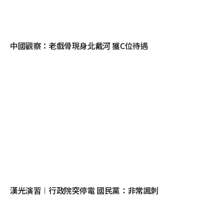
中國觀察：老戲骨現身北戴河 獲C位待遇
漢光演習︱行政院突停電 國民黨：非常諷刺