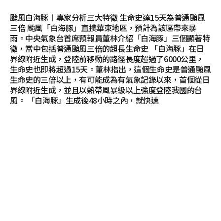
颱風白海豚︱專家分析三大特徵 生命史達15天為普通颱風
三倍 颱風「白海豚」直撲華東地區，預計為該區帶來暴
雨。中央氣象台首席預報員董林介紹「白海豚」三個顯著特
徵，當中包括普通颱風三倍的超長生命史 「白海豚」在日
界線附近生成，登陸前移動的路徑長度超過了6000公里，
生命史也即將超過15天。董林指出，這個生命史是普通颱風
生命史的三倍以上，有可能成為有氣象記錄以來，首個從日
界線附近生成，並且以熱帶風暴級以上強度登陸我國的台
風。 「白海豚」生成後48小時之內，就快速