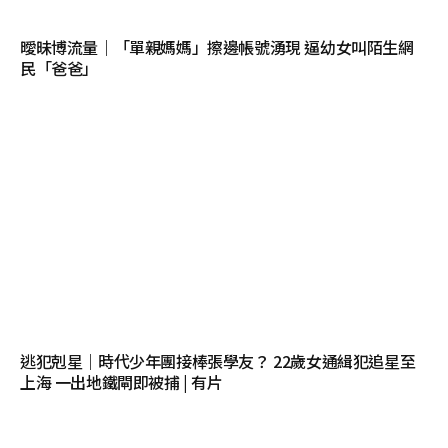
曖昧博流量｜「單親媽媽」擦邊帳號湧現 逼幼女叫陌生網
民「爸爸」
逃犯剋星｜時代少年團接棒張學友？ 22歲女通緝犯追星至
上海 一出地鐵閘即被捕 | 有片