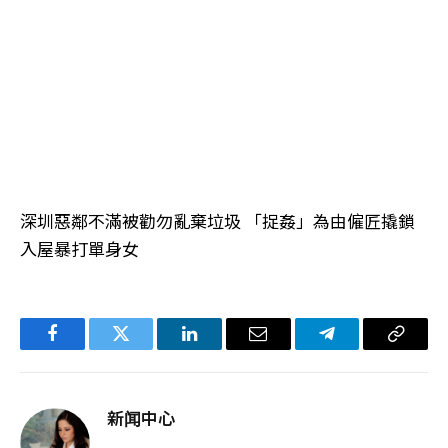
深圳惡鄰不滿被勸勿亂棄垃圾 「捉姦」為由僱匠撬鎖
入屋暴打單身女
Facebook
Twitter
LinkedIn
电
Telegram
复
子
制
邮
链
新闻中心
件
接