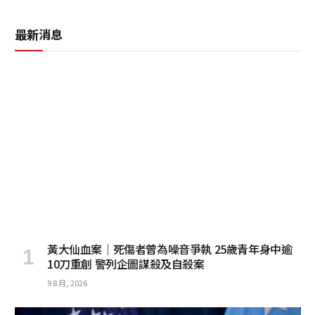
最新消息
黃大仙血案│死傷者曾為噪音爭執 25歲青年身中逾
10刀重創 警列企圖謀殺及自殺案
9 8 月, 2026