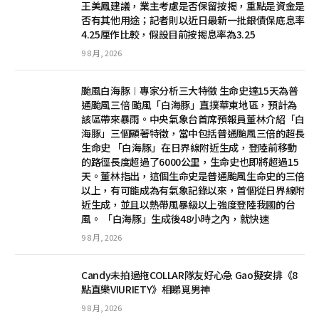
王美鳳建議，業主考慮是否保留按揭，重點是資金是
否有其他用途；記者則以近日最新一批銀債保底息率
4.25厘作比較，假設目前按揭息率為3.25
9 8 月, 2026
颱風白海豚︱專家分析三大特徵 生命史達15天為普
通颱風三倍 颱風「白海豚」直撲華東地區，預計為
該區帶來暴雨。中央氣象台首席預報員董林介紹「白
海豚」三個顯著特徵，當中包括普通颱風三倍的超長
生命史 「白海豚」在日界線附近生成，登陸前移動
的路徑長度超過了6000公里，生命史也即將超過15
天。董林指出，這個生命史是普通颱風生命史的三倍
以上，有可能成為有氣象記錄以來，首個從日界線附
近生成，並且以熱帶風暴級以上強度登陸我國的台
風。 「白海豚」生成後48小時之內，就快速
9 8 月, 2026
Candy未拍過拖COLLAR隊友好心急 Gao擬安排《8
點直樂VIURIETY》相睇覓男神
9 8 月, 2026