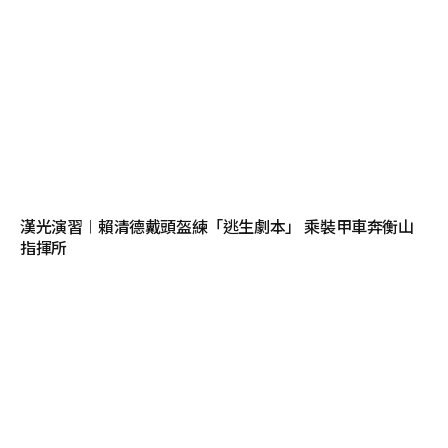
漢光演習︱賴清德戴頭盔練「逃生劇本」 乘裝甲車奔衡山
指揮所