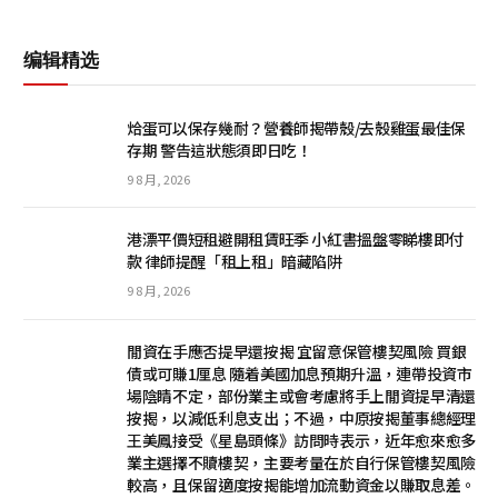
编辑精选
烚蛋可以保存幾耐？營養師揭帶殼/去殼雞蛋最佳保
存期 警告這狀態須即日吃！
9 8 月, 2026
港漂平價短租避開租賃旺季 小紅書搵盤零睇樓即付
款 律師提醒「租上租」暗藏陷阱
9 8 月, 2026
閒資在手應否提早還按揭 宜留意保管樓契風險 買銀
債或可賺1厘息 隨着美國加息預期升溫，連帶投資市
場陰睛不定，部份業主或會考慮將手上閒資提早清還
按揭，以減低利息支出；不過，中原按揭董事總經理
王美鳳接受《星島頭條》訪問時表示，近年愈來愈多
業主選擇不贖樓契，主要考量在於自行保管樓契風險
較高，且保留適度按揭能增加流動資金以賺取息差。