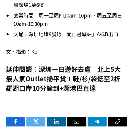
紛廣場1至6樓
營業時間︰周一至周四10am-10pm、周五至周日
10am-10:30pm
交通：深圳地鐵9號線「南山書城站」A或B出口
文、攝影︰Ko
延伸閱讀︰深圳一日遊好去處︱北上5大
最人氣Outlet掃平貨！鞋/衫/袋低至2折
羅湖口岸10分鐘到+深港巴直達
Facebook
Twitter
LinkedIn
电
Telegram
复