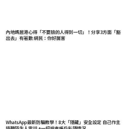
內地媽居港心得「不要臉的人得到一切」！分享3方面「豁
出去」有著數 網民：你好厲害
WhatsApp最新防騙教學！8大「隱藏」安全設定 自己作主
唔聽陌生人電話 +一招檢查帳戶私隱情況