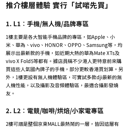
推介樓層體驗 實行「試啱先買」
1. L1︰手機/無人機/品牌專區
1樓主要是各大智能手機品牌的專區，如Apple、小
米、華為、vivo、HONOR、OPPO、Samsung等，均
展示出最新款的手機，如近期大熱的華為Mate XTs及
vivo X Fold5等都有。據店員稱不少港人更特意前來購
買這些人氣國內牌子的手機，部分更較香港買划算。另
外，1樓更設有無人機體驗區，可實試多款dji最新的無
人機性能，以及攝影及音頻體驗區，最適合攝影發燒
友。
2. L2︰電競/咖啡/烘焙/小家電專區
2樓可謂是整個京東MALL最熱鬧的一層，皆因這層有