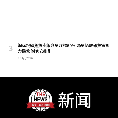
網購銀鱈魚扒水銀含量超標60% 過量攝取恐損害視
力聽覺 附食安指引
7 8 月, 2026