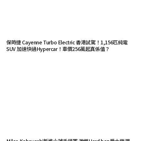
保時捷 Cayenne Turbo Electric 香港試駕！1,156匹純電
SUV 加速快過Hypercar！車價256萬起真係值？
Miles Kobayashi新進小號手領軍 激燃Hard bop爵士樂潮