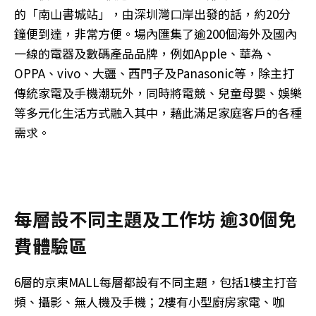
的「南山書城站」，由深圳灣口岸出發的話，約20分
鐘便到達，非常方便。場內匯集了逾200個海外及國內
一線的電器及數碼產品品牌，例如Apple、華為、
OPPA、vivo、大疆、西門子及Panasonic等，除主打
傳統家電及手機潮玩外，同時將電競、兒童母嬰、娛樂
等多元化生活方式融入其中，藉此滿足家庭客戶的各種
需求。
每層設不同主題及工作坊 逾30個免
費體驗區
6層的京東MALL每層都設有不同主題，包括1樓主打音
頻、攝影、無人機及手機；2樓有小型廚房家電、咖