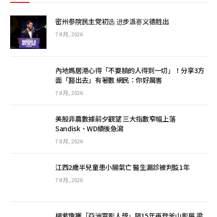
密州参院民主党初选 进步派赛义德胜出
7 8 月, 2026
內地媽居港心得「不要臉的人得到一切」！分享3方
面「豁出去」有著數 網民：你好厲害
7 8 月, 2026
美股非農數據前夕觀望 三大指數窄幅上落
Sandisk、WD績後急瀉
7 8 月, 2026
江西2歲半兒童患小腸氣亡 醫生漏診被判監1年
7 8 月, 2026
楊紫瓊獲「亞洲電影人獎」隔15年再登釜山影展 梁