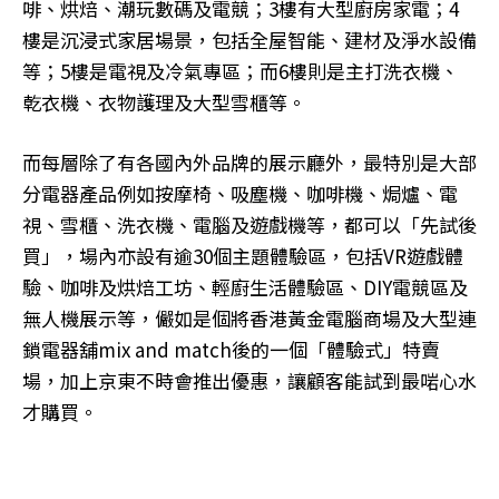
啡、烘焙、潮玩數碼及電競；3樓有大型廚房家電；4
樓是沉浸式家居場景，包括全屋智能、建材及淨水設備
等；5樓是電視及冷氣專區；而6樓則是主打洗衣機、
乾衣機、衣物護理及大型雪櫃等。
而每層除了有各國內外品牌的展示廳外，最特別是大部
分電器產品例如按摩椅、吸塵機、咖啡機、焗爐、電
視、雪櫃、洗衣機、電腦及遊戲機等，都可以「先試後
買」，場內亦設有逾30個主題體驗區，包括VR遊戲體
驗、咖啡及烘焙工坊、輕廚生活體驗區、DIY電競區及
無人機展示等，儼如是個將香港黃金電腦商場及大型連
鎖電器舖mix and match後的一個「體驗式」特賣
場，加上京東不時會推出優惠，讓顧客能試到最啱心水
才購買。