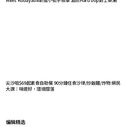
尖沙咀$69起素食自助餐 90分鐘任食沙律/炒飯麵/炸物 網民
大讚：味道好，環境闊落
编辑精选