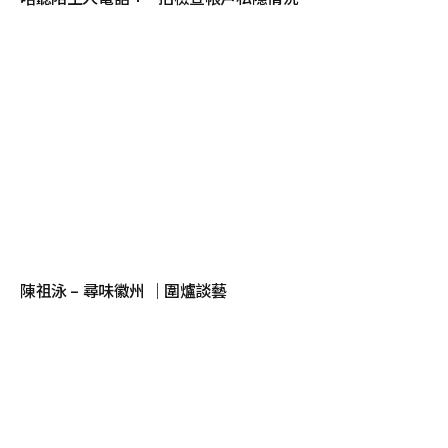
陳祖泳 – 尋味徽州 ｜圍爐談藝