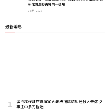
朝偉周潤發曾獲同一獎項
7 8 月, 2026
最新消息
澳門氹仔酒店爆血案 內地男捲感情糾紛殺人未遂 女
事主中多刀昏迷