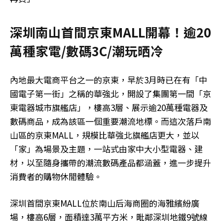
深圳南山首間京東MALL開幕！逾20
萬種家電/數碼3C/潮玩晒冷
內地最大電商平台之一的京東，早於3月時已在有「中
國電子第一街」之稱的華強北，開設了集團第一間「京
東電器城市旗艦店」，樓高3層、展示逾20萬種電器及
數碼商品，成為該區一個重要潮流地標。而這次落戶南
山區的京東MALL，規模比華強北旗艦店更大，並以
「家」為場景及主題，一站式由家中大小型電器、建
材，以至隨身攜帶的潮流數碼產品都涵蓋，進一步提升
消費者的購物休閒體驗。
深圳首間京東MALL位於南山后海商圈的海雅繽紛廣
場，樓高6層，面積達3萬平方米，毗鄰深圳地鐵9號線