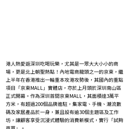
港人熱愛返深圳吃喝玩樂，尤其是一眾大大小小的商
場，更是北上朝聖熱點！內地電商龍頭之一的京東，繼
上半年在香港推出一輪重本攻港攻勢後，其國內的重點
項目「京東MALL」實體店，亦於上月頭於深圳南山區
正式開幕。作為深圳首間京東MALL，其面積達3萬平
方米，有超過200個品牌進駐，集家電、手機、潮流數
碼及家居產品於一身，兼且設有逾30個主題區及工作
坊，讓顧客享受沉浸式體驗的消費新模式，實行「試夠
再買」。