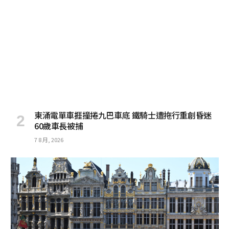
東涌電單車捱撞捲九巴車底 鐵騎士遭拖行重創昏迷
60歲車長被捕
7 8 月, 2026