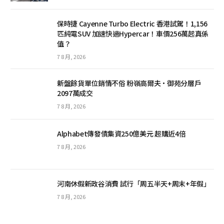
保時捷 Cayenne Turbo Electric 香港試駕！1,156
匹純電SUV 加速快過Hypercar！車價256萬起真係
值？
7 8 月, 2026
新盤餘貨單位銷情不俗 粉嶺高爾夫·御苑分層戶
2097萬成交
7 8 月, 2026
Alphabet傳發債集資250億美元 超購近4倍
7 8 月, 2026
河南休假新政谷消費 試行「周五半天+周末+年假」
7 8 月, 2026