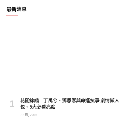
最新消息
花開錦繡｜丁禹兮、鄧恩熙與命運抗爭 劇情懶人
包、5大必看亮點
7 8 月, 2026