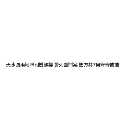
天水圍兩地牌司機遇襲 警列毆鬥案 雙方共7男齊齊被捕