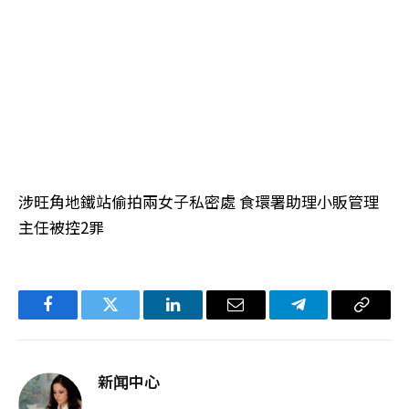
涉旺角地鐵站偷拍兩女子私密處 食環署助理小販管理
主任被控2罪
Facebook
Twitter
LinkedIn
电
Telegram
复
子
制
邮
链
新闻中心
件
接