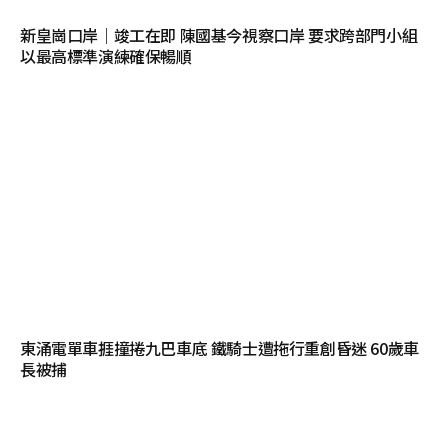
新皇崗口岸｜竣工在即 陳國基今視察口岸 要求跨部門小組
以最高標準演練確保暢順
東涌電單車捱撞捲九巴車底 鐵騎士遭拖行重創昏迷 60歲車
長被捕