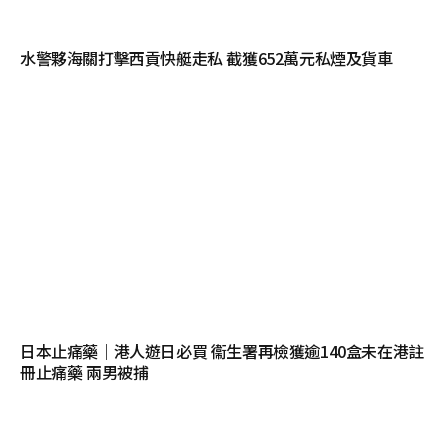
水警夥海關打擊西貢快艇走私 截獲652萬元私煙及貨車
日本止痛藥｜港人遊日必買 衞生署再檢獲逾140盒未在港註
冊止痛藥 兩男被捕