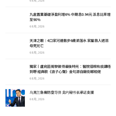
6 8 月, 2026
九倉置業基礎淨盈利增6% 中期息0.94元 派息比率增
至90%
6 8 月, 2026
天津之眼︱4口家河邊散步6歲弟落水 家屬救人遇溺
母死兄亡
6 8 月, 2026
獨家丨盧宛茵揭黎彼得最後時光：醫院插喉有痰講唔
到嘢 經典歌《浪子心聲》金句源自廟街睇相佬
6 8 月, 2026
乌克兰急需防空导弹 北约秘书长承诺支援
6 8 月, 2026