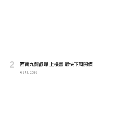
西南九龍叡璟I上樓書 最快下周開價
6 8 月, 2026