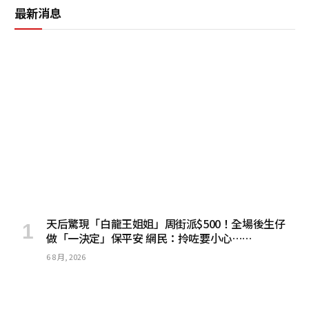
最新消息
天后驚現「白龍王姐姐」周街派$500！全場後生仔
做「一決定」保平安 網民：拎咗要小心……
6 8 月, 2026