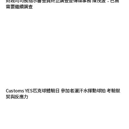
財政司司長指示審查員終止調查壹傳媒事務 陳茂波：已無
需要繼續調查
Customs YES匹克球體驗日 參加者灑汗水揮動球拍 考驗默
契與反應力