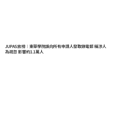
JUPAS放榜︱東華學院誤向所有申請人發取錄電郵 稱涉人
為疏忽 影響約1.1萬人