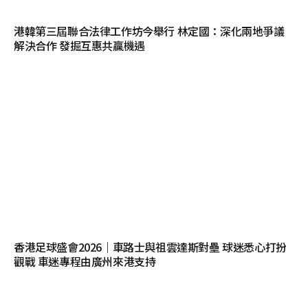
港韓第三屆聯合法律工作坊今舉行 林定國：深化兩地爭議
解決合作 發掘互惠共贏機遇
香港足球盛會2026｜車路士與祖雲達斯對壘 球迷悉心打扮
觀戰 車迷專程由廣州來港支持