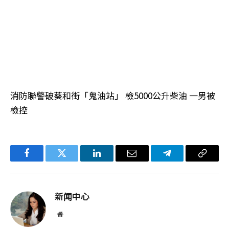
消防聯警破葵和街「鬼油站」 檢5000公升柴油 一男被
檢控
Facebook
Twitter
LinkedIn
电
Telegram
复
子
制
邮
链
新闻中心
件
接
网
站