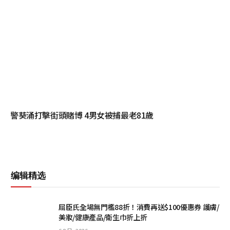
警葵涌打擊街頭賭博 4男女被捕最老81歲
编辑精选
屈臣氏全場無門檻88折！消費再送$100優惠券 護膚/
美妝/健康產品/衛生巾折上折