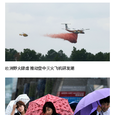
欧洲野火肆虐 推动空中灭火飞机研发潮