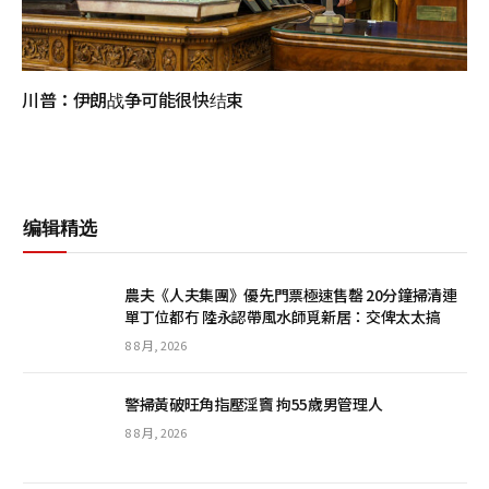
川普：伊朗战争可能很快结束
编辑精选
農夫《人夫集團》優先門票極速售罄 20分鐘掃清連
單丁位都冇 陸永認帶風水師覓新居：交俾太太搞
8 8 月, 2026
警掃黃破旺角指壓淫竇 拘55歲男管理人
8 8 月, 2026