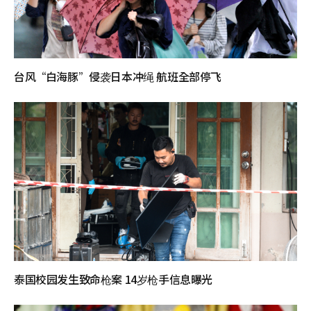
台风“白海豚”侵袭日本冲绳 航班全部停飞
泰国校园发生致命枪案 14岁枪手信息曝光