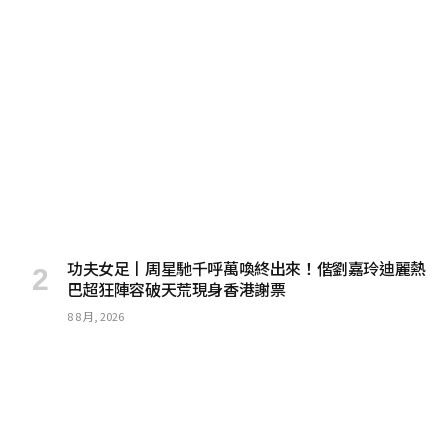
功夫女足丨周星馳千呼萬喚終出來！偕劉嘉玲迪麗熱
巴超狂陣容破天荒現身香港謝票
8 8 月, 2026