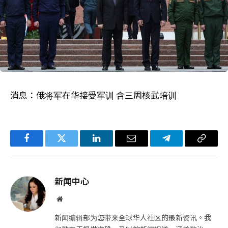
消息：俄将军在华接受军训 含三周核武培训
Facebook
Twitter
LinkedIn
电
Telegram
复
子
制
邮
链
新闻中心
件
接
网
站
新闻编辑部为您带来全球华人社区的最新资讯。我