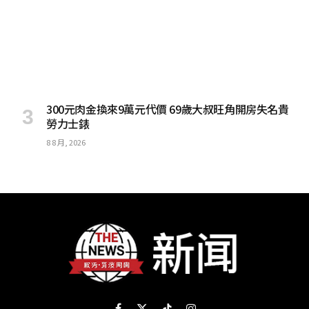
300元肉金換來9萬元代價 69歲大叔旺角開房失名貴
勞力士錶
8 8 月, 2026