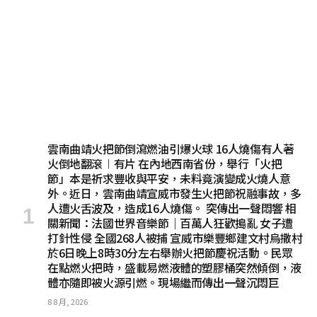
雲南曲靖火把節倒瀉燃油引爆火球 16人燒傷有人著
火倒地翻滾︱有片 在內地西南省份，舉行「火把
節」本是祈求豐收與平安，未料竟演變成火燒人意
外。近日，雲南曲靖宣威市發生火把節祝融事故，多
人遭火舌波及，造成16人燒傷。 突傳出一聲悶響 相
關新聞：法國世界音樂節｜百萬人狂歡搗亂 女子遭
打針性侵 全國268人被捕 宣威市樂豐鄉建文村烏撒村
於6日晚上8時30分左右舉辦火把節慶祝活動。民眾
在點燃火把時，盛載易燃液體的塑膠桶突然傾倒，液
體亦隨即被火源引燃。現場繼而傳出一聲沉悶巨
8 8 月, 2026