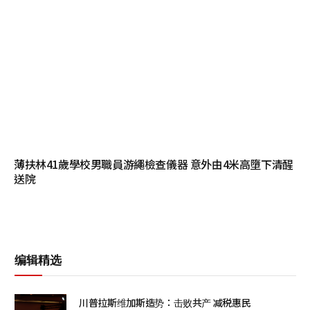
薄扶林41歲學校男職員游繩檢查儀器 意外由4米高墮下清醒
送院
编辑精选
川普拉斯维加斯造势：击败共产 减税惠民