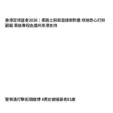
香港足球盛會2026｜車路士與祖雲達斯對壘 球迷悉心打扮
觀戰 車迷專程由廣州來港支持
警葵涌打擊街頭賭博 4男女被捕最老81歲