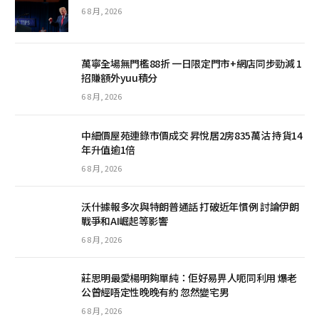
6 8 月, 2026
萬寧全場無門檻88折 一日限定門市+網店同步勁減 1
招賺額外yuu積分
6 8 月, 2026
中細價屋苑連錄市價成交 昇悅居2房835萬沽 持貨14
年升值逾1倍
6 8 月, 2026
沃什據報多次與特朗普通話 打破近年慣例 討論伊朗
戰爭和AI崛起等影響
6 8 月, 2026
莊思明最愛楊明夠單純：佢好易畀人呃同利用 爆老
公曾經唔定性晚晚有約 忽然變宅男
6 8 月, 2026