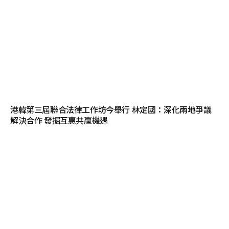
港韓第三屆聯合法律工作坊今舉行 林定國：深化兩地爭議
解決合作 發掘互惠共贏機遇