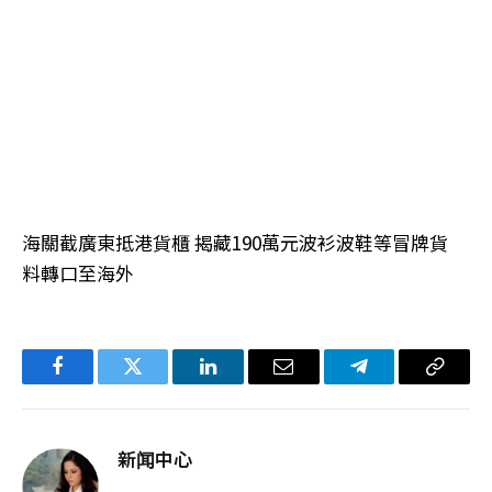
海關截廣東抵港貨櫃 揭藏190萬元波衫波鞋等冒牌貨
料轉口至海外
Facebook
Twitter
LinkedIn
电
Telegram
复
子
制
邮
链
新闻中心
件
接