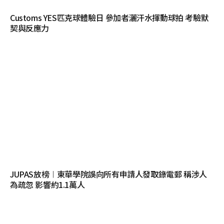
Customs YES匹克球體驗日 參加者灑汗水揮動球拍 考驗默
契與反應力
JUPAS放榜︱東華學院誤向所有申請人發取錄電郵 稱涉人
為疏忽 影響約1.1萬人