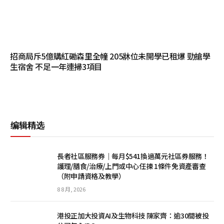
招商局斥5億購紅磡森里全幢 205牀位未開學已租爆 勁搶學
生宿舍 不足一年連掃3項目
编辑精选
長者社區服務券｜每月$541換過萬元社區券服務！
護理/膳食/治療/上門或中心任揀 1條件免資產審查
（附申請資格及教學）
8 8 月, 2026
港投正加大投資AI及生物科技 陳家齊：逾30間被投