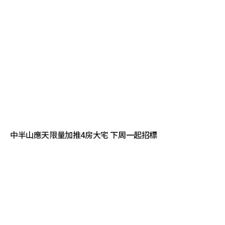
中半山應天限量加推4房大宅 下周一起招標