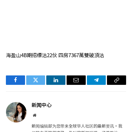
海盈山4B期招標沽22伙 四房7367萬雙破頂沽
Facebook
Twitter
LinkedIn
电
Telegram
复
子
制
邮
链
新闻中心
件
接
网
站
新闻编辑部为您带来全球华人社区的最新资讯。我