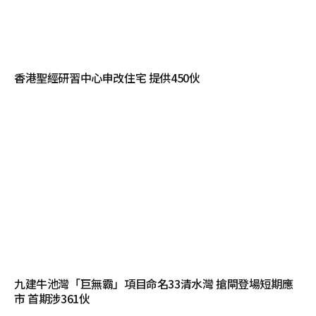
香港聖經研習中心申改住宅 提供450伙
九建牛池灣「巨無霸」項目命名33清水灣 搶閘登場短期應
市 首期涉361伙