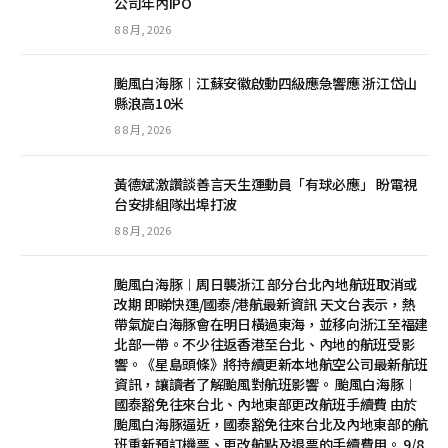
公司年內IPO
8 8 月, 2026
颱風白海豚︱江蘇安徽啟動四級應急響應 浙江岱山
縣浪高10米
8 8 月, 2026
黃德斌激讚談善言天生運動員「有球必應」 盼電視
台安排組隊出埠打波
8 8 月, 2026
颱風白海豚︱周日襲浙江 部分台北內地航班取消或
改期 即睇快運/國泰/港航最新資訊 天文台表示，熱
帶氣旋白海豚會在明日橫過東海，並移向浙江至福建
北部一帶。不少往返香港至台北、內地的航班受影
響。《星島頭條》將持續更新本地航空公司最新航班
資訊，讓讀者了解颱風對航班影響。 颱風白海豚︱
國泰豁免往來台北、內地東部更改航班手續費 由於
颱風白海豚逼近，國泰豁免往來台北及內地東部的航
班重新預訂機票、更改航點及退票的手續費用。 9/8