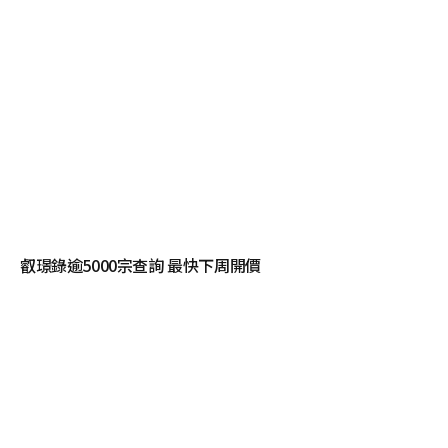
叡璟錄逾5000宗查詢 最快下周開價