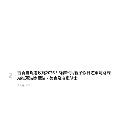
西貢自駕遊攻略2026！3條新手/親子假日遊車河路線
AI推薦沿途景點、美食及泊車貼士
8 8 月, 2026