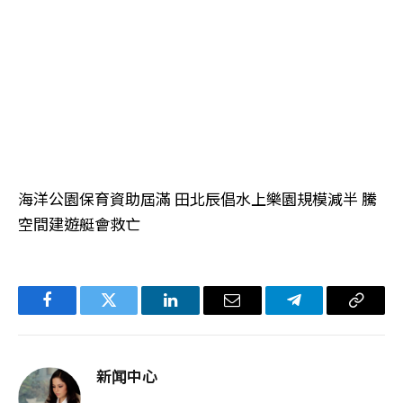
海洋公園保育資助屆滿 田北辰倡水上樂園規模減半 騰
空間建遊艇會救亡
Facebook
Twitter
LinkedIn
电
Telegram
复
子
制
邮
链
新闻中心
件
接