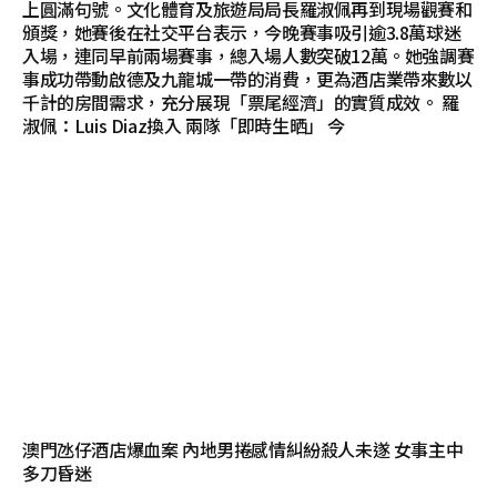
上圓滿句號。文化體育及旅遊局局長羅淑佩再到現場觀賽和
頒獎，她賽後在社交平台表示，今晚賽事吸引逾3.8萬球迷
入場，連同早前兩場賽事，總入場人數突破12萬。她強調賽
事成功帶動啟德及九龍城一帶的消費，更為酒店業帶來數以
千計的房間需求，充分展現「票尾經濟」的實質成效。 羅
淑佩：Luis Diaz換入 兩隊「即時生晒」 今
澳門氹仔酒店爆血案 內地男捲感情糾紛殺人未遂 女事主中
多刀昏迷