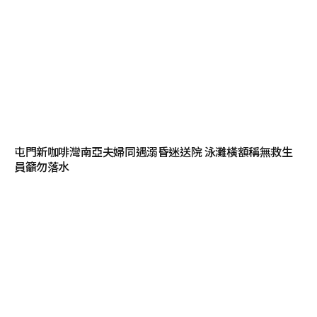
屯門新咖啡灣南亞夫婦同遇溺昏迷送院 泳灘橫額稱無救生
員籲勿落水