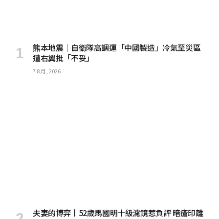
熊本地震｜自衛隊高調運「中國製造」冷氣至災區
遭右翼批「不妥」
7 8 月, 2026
夫妻的博弈丨52歲馬國明十級濾鏡惹負評 暗瘡印離