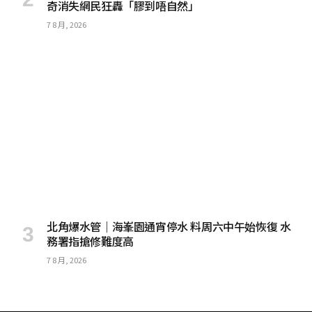
奇消失網民狂轟「膠到唔自然」
7 8 月, 2026
北角爆水管｜海峯園通宵停水 料周六中午始恢復 水
務署指搶修難度高
7 8 月, 2026