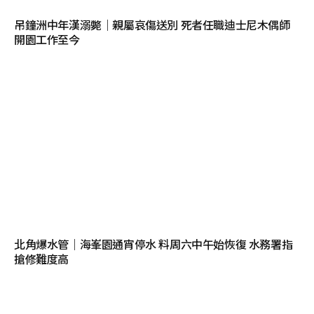
吊鐘洲中年漢溺斃｜親屬哀傷送別 死者任職迪士尼木偶師
開園工作至今
北角爆水管｜海峯園通宵停水 料周六中午始恢復 水務署指
搶修難度高