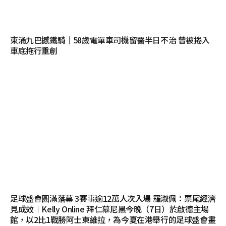
東涌九巴撼鐵騎｜58歲電單車司機留醫半日不治 曾被捲入
車底拖行重創
足球盛會圓滿落幕 3賽事逾12萬人次入場 羅淑佩：票尾經濟
見成效︱Kelly Online 拜仁慕尼黑今晚（7日）於啟德主場
館，以2比1戰勝阿士東維拉，為今夏在港舉行的足球盛會畫