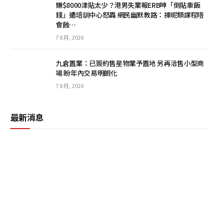
嫌$8000津貼太少？港男失業報ERB呻「倒貼車飯
錢」遭培訓中心怒轟 網民幽默教路：揀呢類課程唔
會蝕…
7 8 月, 2026
九倉置業：已簽約售星物業予置地 另再洽售小型商
場 盼年內交易明朗化
7 8 月, 2026
最新消息