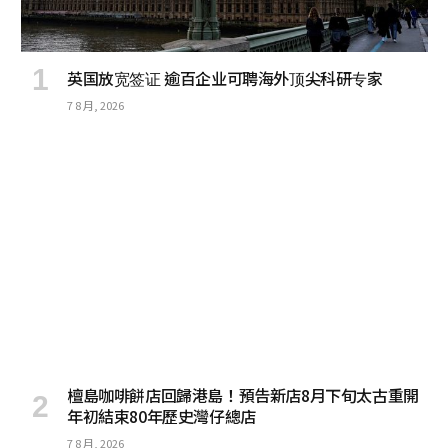
英国放宽签证 逾百企业可聘海外顶尖科研专家
7 8 月, 2026
檀島咖啡餅店回歸港島！預告新店8月下旬太古重開
年初結束80年歷史灣仔總店
7 8 月, 2026