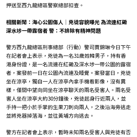
押送至西九龍總區警察總部扣查。
相關新聞：
海心公園傷人｜兇徒容貌曝光 為流連紅磡
深水埗一帶露宿者 警：不排除有精神問題
警方西九龍總區刑事總部（行動）警司賈錦琳今日下午
在記者會上表示，兇徒為一名31歲姓韓男子，持有香
港身份證，是一名流連在紅磡及深水埗一帶公園的露宿
者，案發前一日在公園內流連及睡覺。案發當日，兇徒
坐在涼亭，獨自一人在涼亭內拿手機看影像，沒有異
樣，僅間中望向同坐在涼亭聊天的兩名受害人。兩名受
害人坐在涼亭大約30分鐘後，兇徒起身行近兩人，並
手持一把小於手掌的生果刀刺向兩人，之後沿海旁逃走
並將兇器掉落海，並往黃埔方向逃去。
警方在記者會上表示，暫時未知兩名受害人與兇徒有否