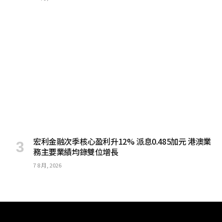
宏利金融次季核心盈利升12% 派息0.485加元 港澳業
務主要業績均錄雙位增長
7 8 月, 2026