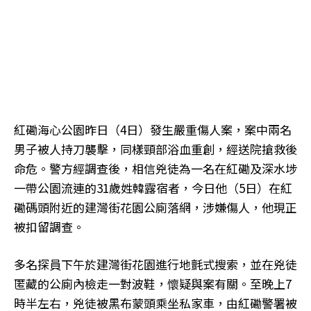
紅磡海心公園昨日（4日）發生嚴重傷人案，案中兩名
男子被人持刀襲擊，同樣頸部浴血重創，經送院搶救後
命危。警方經調查後，相信兇徒為一名在紅磡及深水埗
一帶公園流連的31歲姓韓露宿者，今日他（5日）在紅
磡碼頭附近的建灣街花園公廁落網，涉嫌傷人，他現正
被扣留調查。
多名探員下午於建灣街花園進行地氈式搜索，並在兇徒
匿藏的公廁內檢走一對波鞋，懷疑與案有關。至晚上7
時半左右，兇徒被黑布蒙頭乘坐私家車，由紅磡警署被