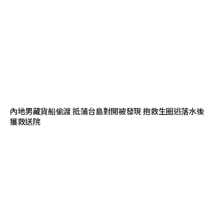
內地男藏貨船偷渡 抵蒲台島對開被發現 抱救生圈逃落水後
獲救送院