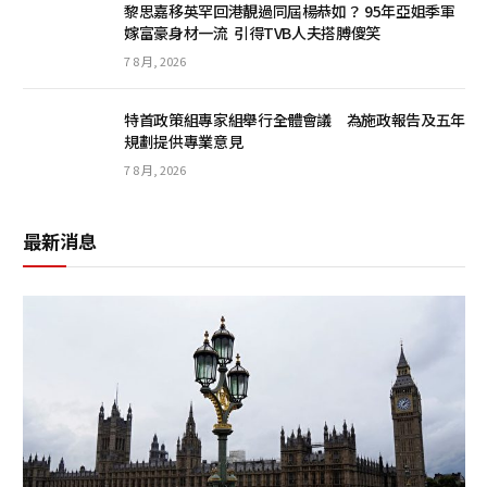
黎思嘉移英罕回港靚過同屆楊恭如？ 95年亞姐季軍
嫁富豪身材一流 引得TVB人夫搭膊傻笑
7 8 月, 2026
特首政策組專家組舉行全體會議 為施政報告及五年
規劃提供專業意見
7 8 月, 2026
最新消息