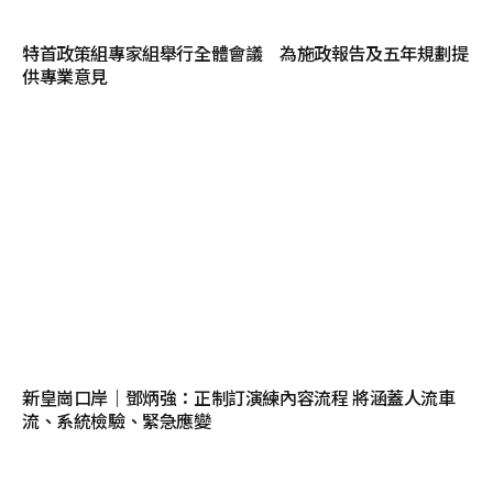
特首政策組專家組舉行全體會議 為施政報告及五年規劃提
供專業意見
新皇崗口岸｜鄧炳強：正制訂演練內容流程 將涵蓋人流車
流、系統檢驗、緊急應變