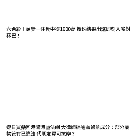
六合彩︱頭獎一注獨中得1900萬 攪珠結果出爐即刻入嚟對
冧巴！
遊日買藥回港隨時墮法網 大律師提醒需留意成分：部分藥
物管有已違法 代朋友買可抗辯？