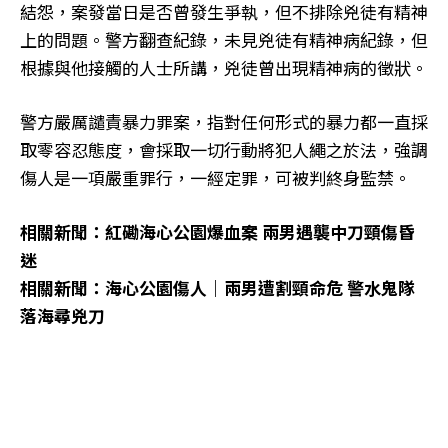
結怨，案發當日是否曾發生爭執，但不排除兇徒有精神
上的問題。警方翻查紀錄，未見兇徒有精神病紀錄，但
根據與他接觸的人士所講，兇徒曾出現精神病的徵狀。
警方嚴厲譴責暴力罪案，指對任何形式的暴力都一直採
取零容忍態度，會採取一切行動將犯人繩之於法，強調
傷人是一項嚴重罪行，一經定罪，可被判終身監禁。
相關新聞：紅磡海心公園爆血案 兩男遇襲中刀頸傷昏
迷
相關新聞：海心公園傷人｜兩男遭割頸命危 警水鬼隊
落海尋兇刀