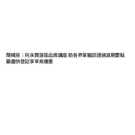
簡樸房︱何永賢落區出席講座 助各界掌握認證過渡期要點
籲盡快登記享早鳥優惠