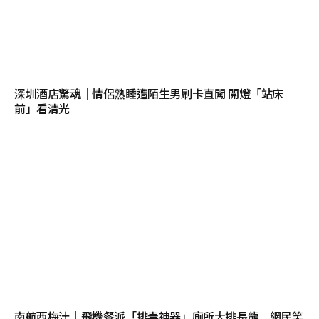
深圳酒店驚魂｜情侶熟睡遭陌生男刷卡直闖 開燈「站床
前」看清光
南航西梅汁｜飛機餐派「排毒神器」廁所大排長龍 網民笑