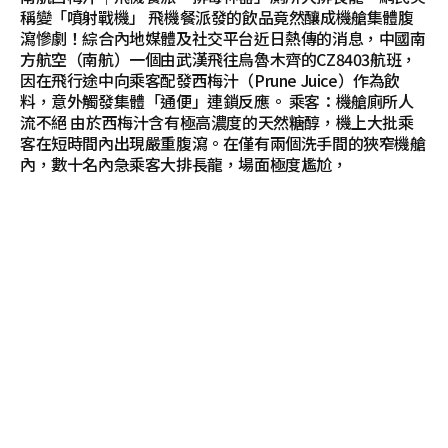
稱變「噴射戰機」 飛機餐派發的飲品竟然釀成機艙集體腹
瀉慘劇！綜合內地媒體及社交平台近日熱傳的消息，中國南
方航空（南航）一個由武漢飛往烏魯木齊的CZ8403航班，
因在飛行途中向乘客配發西梅汁（Prune Juice）作為飲
料，意外觸發集體「通便」連鎖反應。 乘客：機艙廁所人
流不絕 由於西梅汁含有極高濃度的天然糖醇，機上大批乘
客在短時間內出現嚴重腹瀉。在僅有兩個洗手間的狹窄機艙
內，數十名內急乘客大排長龍，場面極度尷尬，