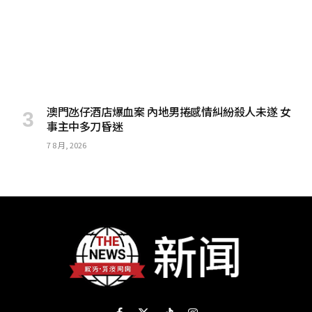
澳門氹仔酒店爆血案 內地男捲感情糾紛殺人未遂 女
事主中多刀昏迷
7 8 月, 2026