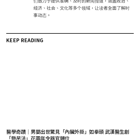
们致力于提供准确、及时的新闻报道，涵盖政治、
经济、社会、文化等多个领域，让读者全面了解时
事动态。
KEEP READING
醫學奇蹟｜男嬰出世驚見「內臟外掛」如拳頭 武漢醫生創
「懸吊法」花兩年令器官歸位