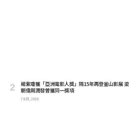
楊紫瓊獲「亞洲電影人獎」隔15年再登釜山影展 梁
朝偉周潤發曾獲同一獎項
7 8 月, 2026