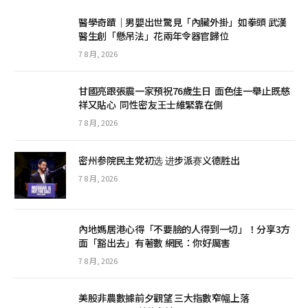
醫學奇蹟｜男嬰出世驚見「內臟外掛」如拳頭 武漢
醫生創「懸吊法」花兩年令器官歸位
7 8 月, 2026
甘國亮跟張震一家預祝76歲生日 面色佳一舉止既慈
祥又貼心 同性密友王士維緊靠在側
7 8 月, 2026
密州参院民主党初选 进步派赛义德胜出
7 8 月, 2026
內地媽居港心得「不要臉的人得到一切」！分享3方
面「豁出去」有著數 網民：你好厲害
7 8 月, 2026
美股非農數據前夕觀望 三大指數窄幅上落