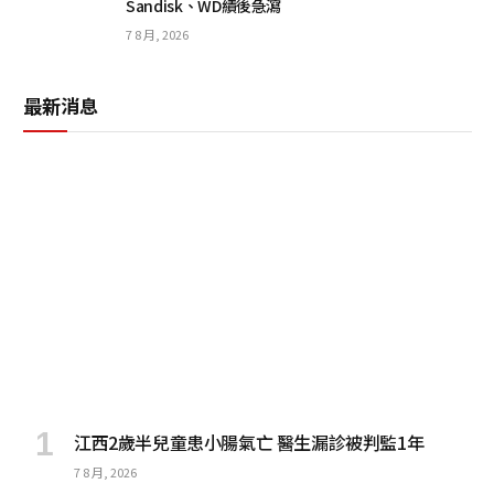
Sandisk、WD績後急瀉
7 8 月, 2026
最新消息
江西2歲半兒童患小腸氣亡 醫生漏診被判監1年
7 8 月, 2026