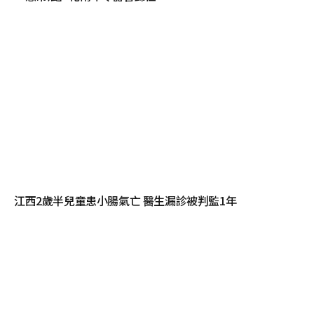
江西2歲半兒童患小腸氣亡 醫生漏診被判監1年