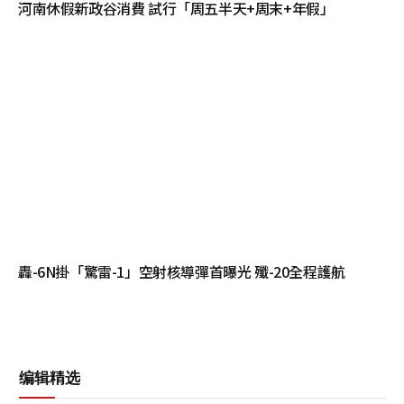
河南休假新政谷消費 試行「周五半天+周末+年假」
轟-6N掛「驚雷-1」空射核導彈首曝光 殲-20全程護航
编辑精选