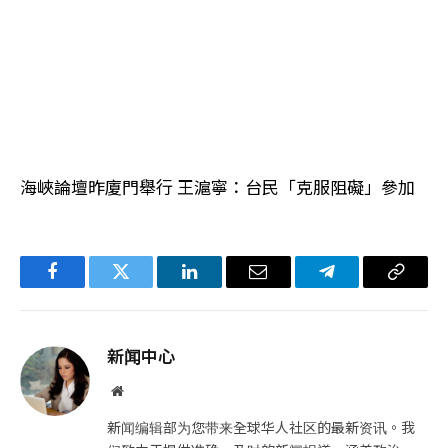
海峽論壇昨廈門舉行 王滬寧：台民「克服阻礙」參加
Facebook
Twitter
LinkedIn
电
Telegram
复
子
制
邮
链
新闻中心
件
接
网
站
新闻编辑部为您带来全球华人社区的最新资讯。我