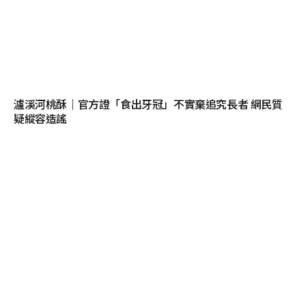
瀘溪河桃酥｜官方證「食出牙冠」不實棄追究長者 網民質
疑縱容造謠