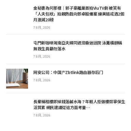
金秘書為何那樣｜郭子豪離巢首拍ViuTV劇 被笑有
「人夫包袱」拍親熱戲向鄧卓殷備案 練美娟戒酒2個
月激減20磅
7 8 月, 2026
屯門新咖啡灣南亞夫婦同遇溺昏迷送院 泳灘橫額稱
無救生員籲勿落水
7 8 月, 2026
网安公司：中国产Zbtlink路由器存后门
7 8 月, 2026
長輩稱租樓即掉錢落鹹水海？年輕人拒做樓奴寧保生
活質素 網民建議從這方面考量…
7 8 月, 2026