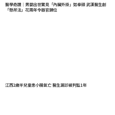
醫學奇蹟｜男嬰出世驚見「內臟外掛」如拳頭 武漢醫生創
「懸吊法」花兩年令器官歸位
江西2歲半兒童患小腸氣亡 醫生漏診被判監1年