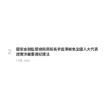
國家金融監督總局原局長李雲澤被免全國人大代表
證實涉嚴重違紀違法
7 8 月, 2026