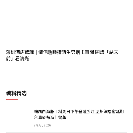
深圳酒店驚魂｜情侶熟睡遭陌生男刷卡直闖 開燈「站床
前」看清光
编辑精选
颱風白海豚︱料周日下午登陸浙江 溫州演唱會延期
台灣發布海上警報
7 8 月, 2026