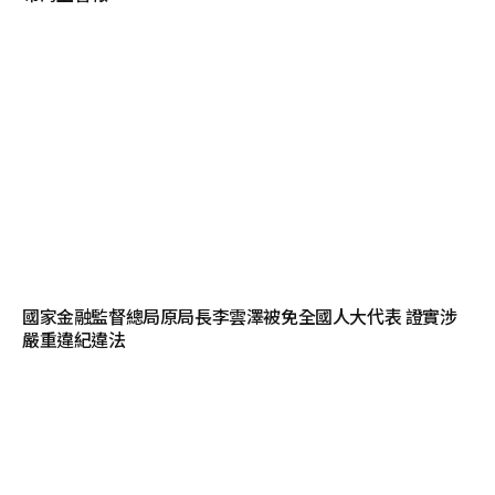
國家金融監督總局原局長李雲澤被免全國人大代表 證實涉
嚴重違紀違法