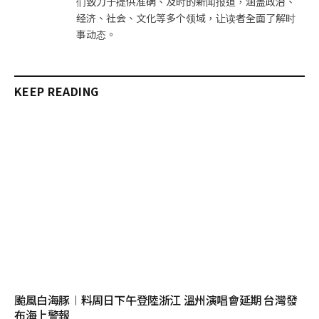
们致力于提供准确、及时的新闻报道，涵盖政治、
经济、社会、文化等多个领域，让读者全面了解时
事动态。
KEEP READING
颱風白海豚︱料周日下午登陸浙江 溫州演唱會延期 台灣發
布海上警報