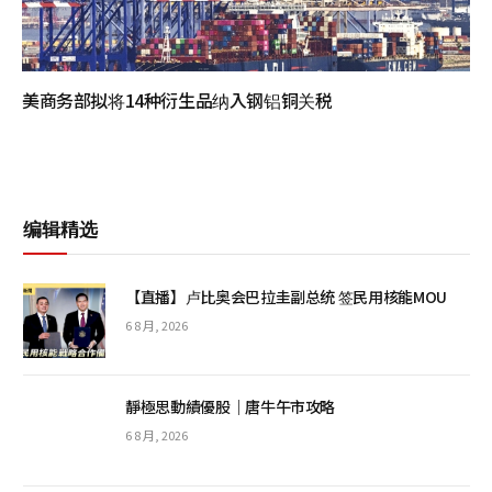
美商务部拟将14种衍生品纳入钢铝铜关税
编辑精选
【直播】卢比奥会巴拉圭副总统 签民用核能MOU
6 8 月, 2026
靜極思動績優股｜唐牛午市攻略
6 8 月, 2026