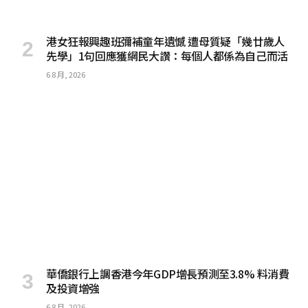
港女狂報興趣班彌補童年遺憾 遭母質疑「幾廿歲人
先學」1句回應獲網民大讚：每個人都係為自己而活
6 8 月, 2026
華僑銀行上調香港今年GDP增長預測至3.8% 料消費
及投資增強
6 8 月, 2026