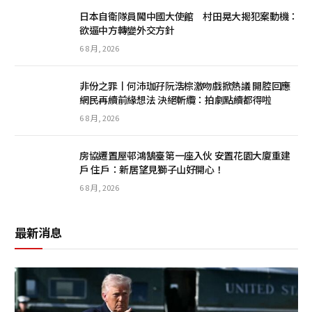
日本自衛隊員闖中國大使館 村田晃大揭犯案動機：
欲逼中方轉變外交方針
6 8 月, 2026
非份之罪丨何沛珈孖阮浩棕激吻戲掀熱議 開腔回應
網民再續前緣想法 決絕斬纜：拍劇點續都得啦
6 8 月, 2026
房協遷置屋邨鴻鵠臺第一座入伙 安置花園大廈重建
戶 住戶：新居望見獅子山好開心！
6 8 月, 2026
最新消息