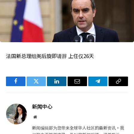
法国新总理组阁后旋即请辞 上任仅26天
Facebook
Twitter
LinkedIn
电
Telegram
复
子
制
邮
链
新闻中心
件
接
网
站
新闻编辑部为您带来全球华人社区的最新资讯。我