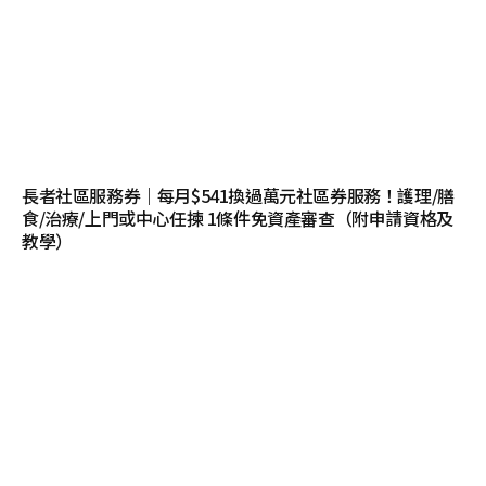
長者社區服務券｜每月$541換過萬元社區券服務！護理/膳
食/治療/上門或中心任揀 1條件免資產審查（附申請資格及
教學）