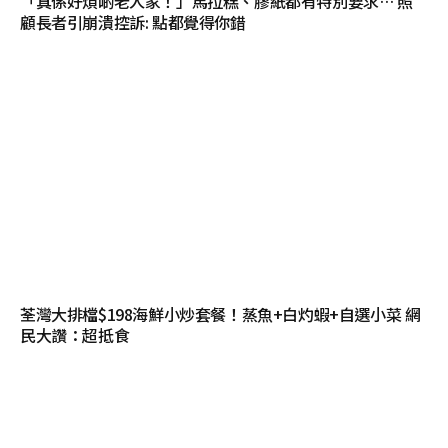
「真係好煩啲老人家！」馬拉糕、膠紙都有特別要求… 照
顧長者引崩潰控訴: 點都覺得你錯
荃灣大排檔$198海鮮小炒套餐！蒸魚+白灼蝦+自選小菜 網
民大讚：超抵食