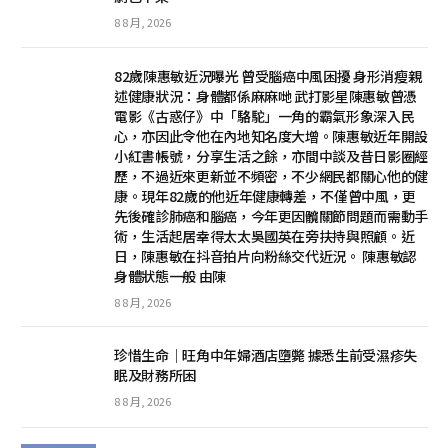
8 8 月, 2026
82歲陳惠敏近況曝光 曾受腦癌中風困擾 身形消瘦親
述健康狀況：身體都係麻麻哋 武打影星陳惠敏曾憑
電影《古惑仔》中「駱駝」一角的霸氣形象深入民
心，亦因此令他在內地知名度大增。陳惠敏近年開設
小紅書帳號，分享生活之餘，亦間中談及昔日影圈經
歷，不過近來更新並不頻密，不少網民都關心他的健
康。現年82歲的他近年健康轉差，不僅曾中風，更
先後確診肺癌和腦癌，今年更因髖關節問題而需動手
術，生活起居幸得太太吳國英在旁扶持與照顧。近
日，陳惠敏在抖音拍片向粉絲交代近況。 陳惠敏認
身體狀態一般 由陳
8 8 月, 2026
珍惜生命│旺角中年婦酒店墮斃 據悉生前受濕疹失
眠及財務所困
8 8 月, 2026