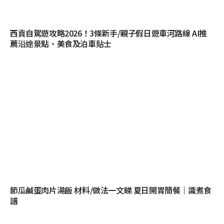
西貢自駕遊攻略2026！3條新手/親子假日遊車河路線 AI推
薦沿途景點、美食及泊車貼士
節瓜鹹蛋肉片湯飯 材料/做法一文睇 夏日開胃簡餐｜識煮食
譜