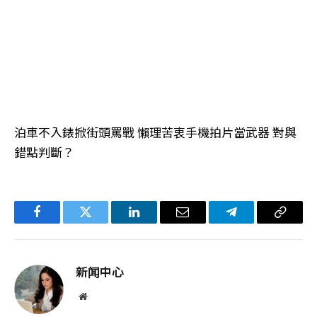
泊車不入錶掀街頭罵戰 懶理苦衷手機拍片當武器 對與
錯點判斷？
Facebook
Twitter
LinkedIn
电
Telegram
复
子
制
邮
链
新闻中心
件
接
网
站