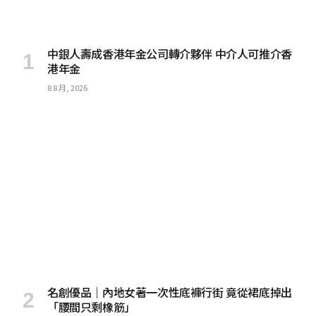
中銀人壽成香港年金公司轉介夥伴 中介人可推介香
港年金
8 8 月, 2026
名創優品｜內地女著一次性底褲行街 竟從裙底掉出
「腰間只剩橡筋」