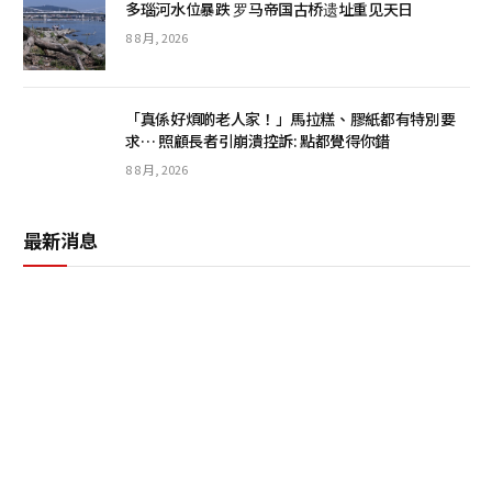
多瑙河水位暴跌 罗马帝国古桥遗址重见天日
8 8 月, 2026
「真係好煩啲老人家！」馬拉糕、膠紙都有特別要
求… 照顧長者引崩潰控訴: 點都覺得你錯
8 8 月, 2026
最新消息