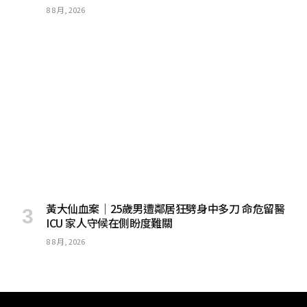
8 8 月, 2026
黃大仙血案｜25歲男遭鄰居狂劈身中多刀 命危留醫
ICU 家人守候在側盼度難關
8 8 月, 2026