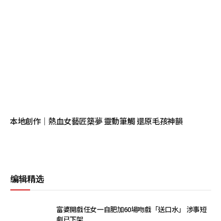
本地創作｜熱血女藝匠築夢 靈動筆觸 還原毛孩神韻
编辑精选
富婆開戲任女一自肥加60場吻戲「送口水」 涉事短
劇已下架