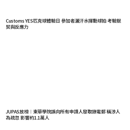
Customs YES匹克球體驗日 參加者灑汗水揮動球拍 考驗默
契與反應力
JUPAS放榜︱東華學院誤向所有申請人發取錄電郵 稱涉人
為疏忽 影響約1.1萬人