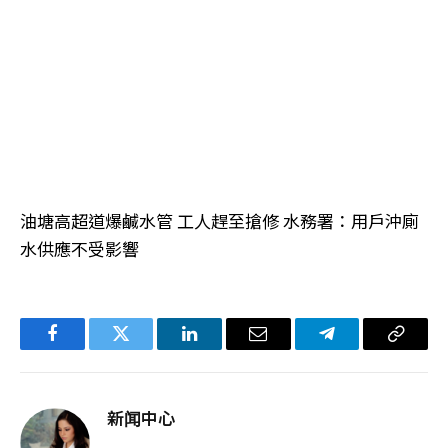
油塘高超道爆鹹水管 工人趕至搶修 水務署：用戶沖廁
水供應不受影響
Facebook
Twitter
LinkedIn
电
Telegram
复
子
制
邮
链
新闻中心
件
接