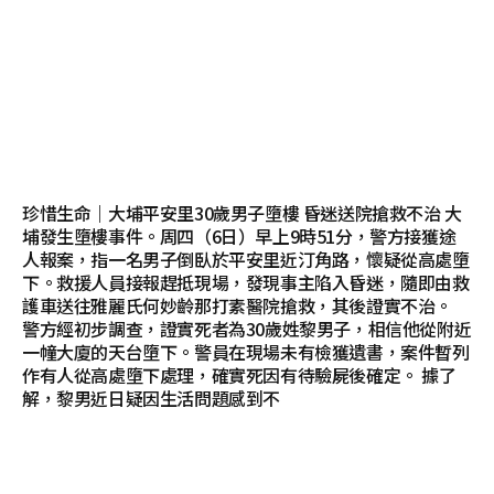
珍惜生命｜大埔平安里30歲男子墮樓 昏迷送院搶救不治 大
埔發生墮樓事件。周四（6日）早上9時51分，警方接獲途
人報案，指一名男子倒臥於平安里近汀角路，懷疑從高處墮
下。救援人員接報趕抵現場，發現事主陷入昏迷，隨即由救
護車送往雅麗氏何妙齡那打素醫院搶救，其後證實不治。
警方經初步調查，證實死者為30歲姓黎男子，相信他從附近
一幢大廈的天台墮下。警員在現場未有檢獲遺書，案件暫列
作有人從高處墮下處理，確實死因有待驗屍後確定。 據了
解，黎男近日疑因生活問題感到不