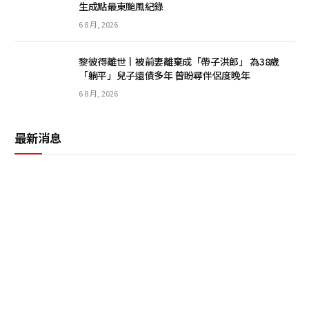
生成點最東颱風紀錄
6 8 月, 2026
黎彼得離世丨被前妻離棄成「帶子洪郎」 為38歲
「躺平」兒子還債多年 曾盼尋伴侶度晚年
6 8 月, 2026
最新消息