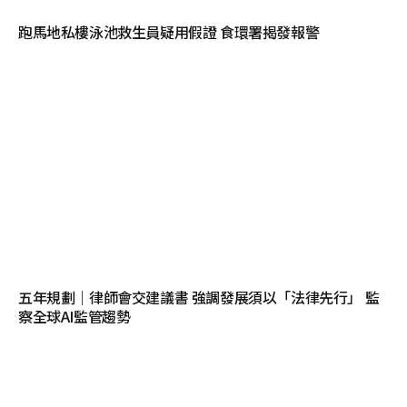
跑馬地私樓泳池救生員疑用假證 食環署揭發報警
五年規劃｜律師會交建議書 強調發展須以「法律先行」 監
察全球AI監管趨勢