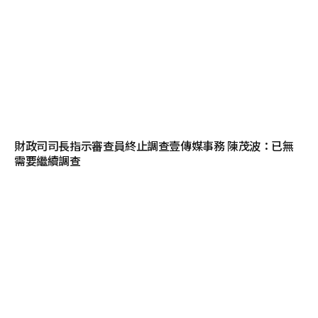
財政司司長指示審查員終止調查壹傳媒事務 陳茂波：已無
需要繼續調查