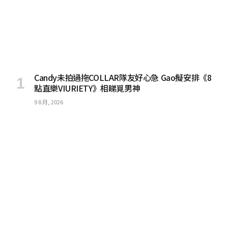
Candy未拍過拖COLLAR隊友好心急 Gao擬安排《8
點直樂VIURIETY》相睇覓男神
9 8 月, 2026