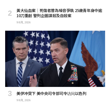
黃大仙血案│死傷者曾為噪音爭執 25歲青年身中逾
10刀重創 警列企圖謀殺及自殺案
9 8 月, 2026
美伊冲突下 美中央司令部司令访问以色列
9 8 月, 2026