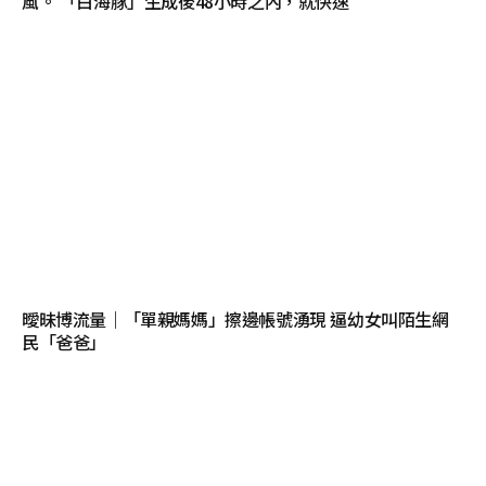
風。 「白海豚」生成後48小時之內，就快速
曖昧博流量｜「單親媽媽」擦邊帳號湧現 逼幼女叫陌生網
民「爸爸」