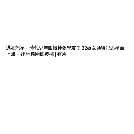
逃犯剋星｜時代少年團接棒張學友？ 22歲女通緝犯追星至
上海 一出地鐵閘即被捕 | 有片