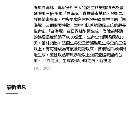
颱風白海豚︱專家分析三大特徵 生命史達15天為普
通颱風三倍 颱風「白海豚」直撲華東地區，預計為
該區帶來暴雨。中央氣象台首席預報員董林介紹「白
海豚」三個顯著特徵，當中包括普通颱風三倍的超長
生命史 「白海豚」在日界線附近生成，登陸前移動
的路徑長度超過了6000公里，生命史也即將超過15
天。董林指出，這個生命史是普通颱風生命史的三倍
以上，有可能成為有氣象記錄以來，首個從日界線附
近生成，並且以熱帶風暴級以上強度登陸我國的台
風。 「白海豚」生成後48小時之內，就快速
9 8 月, 2026
最新消息