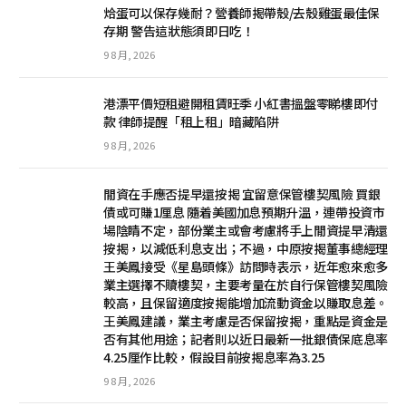
烚蛋可以保存幾耐？營養師揭帶殼/去殼雞蛋最佳保
存期 警告這狀態須即日吃！
9 8 月, 2026
港漂平價短租避開租賃旺季 小紅書搵盤零睇樓即付
款 律師提醒「租上租」暗藏陷阱
9 8 月, 2026
閒資在手應否提早還按揭 宜留意保管樓契風險 買銀
債或可賺1厘息 隨着美國加息預期升溫，連帶投資市
場陰睛不定，部份業主或會考慮將手上閒資提早清還
按揭，以減低利息支出；不過，中原按揭董事總經理
王美鳳接受《星島頭條》訪問時表示，近年愈來愈多
業主選擇不贖樓契，主要考量在於自行保管樓契風險
較高，且保留適度按揭能增加流動資金以賺取息差。
王美鳳建議，業主考慮是否保留按揭，重點是資金是
否有其他用途；記者則以近日最新一批銀債保底息率
4.25厘作比較，假設目前按揭息率為3.25
9 8 月, 2026