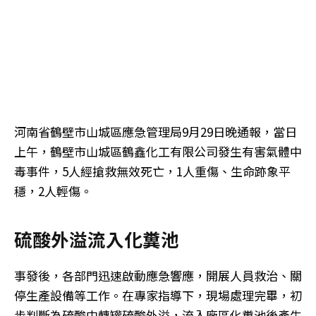
河南省鶴壁市山城區應急管理局9月29日晚通報，當日
上午，鶴壁市山城區鶴鑫化工有限公司發生有害氣體中
毒事件，5人經搶救無效死亡，1人重傷、生命跡象平
穩，2人輕傷。
硫酸外溢流入化糞池
事發後，各部門迅速啟動應急響應，開展人員救治、關
停生產設備等工作。在專家指導下，現場處理完畢，初
步判斷為硫酸中轉罐硫酸外溢，流入廠區化糞池後產生