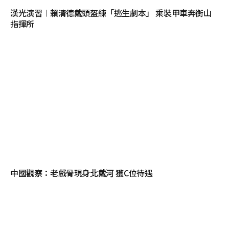
漢光演習︱賴清德戴頭盔練「逃生劇本」 乘裝甲車奔衡山
指揮所
中國觀察：老戲骨現身北戴河 獲C位待遇