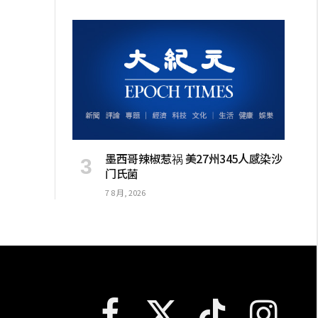
墨西哥辣椒惹祸 美27州345人感染沙
门氏菌
7 8 月, 2026