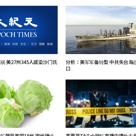
祸 美27州345人感染沙门氏
分析：美军军备转型 中共失台海
口
扩散至美国15州 密州确诊
墨西哥TikTok网红直播中遭枪击