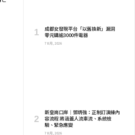
成都女發現平台「以舊換新」漏洞
零元購逾3000件電器
7 8 月, 2026
新皇崗口岸｜鄧炳強：正制訂演練內
容流程 將涵蓋人流車流、系統檢
驗、緊急應變
7 8 月, 2026