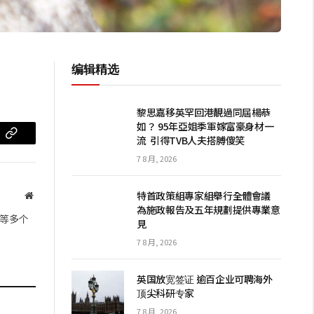
编辑精选
黎思嘉移英罕回港靚過同屆楊恭
如？ 95年亞姐季軍嫁富豪身材一
流 引得TVB人夫搭膊傻笑
m
复
7 8 月, 2026
制
链
特首政策組專家組舉行全體會議
网
為施政報告及五年規劃提供專業意
站
接
等多个
見
7 8 月, 2026
英国放宽签证 逾百企业可聘海外
顶尖科研专家
7 8 月, 2026