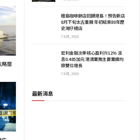
檀島咖啡餅店回歸港島！預告新店
8月下旬太古重開 年初結束80年歷
史灣仔總店
7 8 月, 2026
宏利金融次季核心盈利升12% 派
息0.485加元 港澳業務主要業績均
战略窗
錄雙位增長
7 8 月, 2026
最新消息
身亡