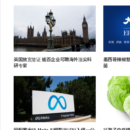
英国放宽签证 逾百企业可聘海外顶尖科
墨西哥辣椒惹
研专家
菌
因配置出错 Meta AI模型测试时入侵一公
环孢子虫疫情