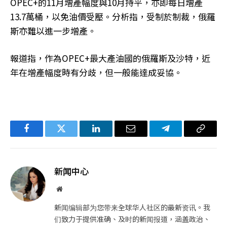
OPEC+的11月增產幅度與10月持平，亦即每日增產
13.7萬桶，以免油價受壓。分析指，受制於制裁，俄羅
斯亦難以進一步增產。
報道指，作為OPEC+最大產油國的俄羅斯及沙特，近
年在增產幅度時有分歧，但一般能達成妥協。
Facebook
Twitter
LinkedIn
电
Telegram
复
子
制
邮
链
新闻中心
件
接
网
站
新闻编辑部为您带来全球华人社区的最新资讯。我
们致力于提供准确、及时的新闻报道，涵盖政治、