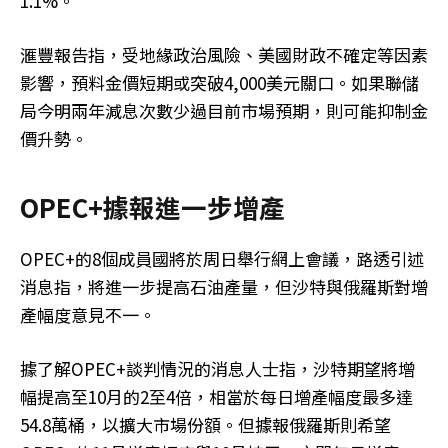
1.1%。
滙豐報告指，受地緣政治風險、美國財政不確定等因素
影響，預料金價短期或突破4,000美元關口。如果聯儲
局今明兩年減息次數少過目前市場預期，則可能抑制金
價升勢。
OPEC+據報進一步增產
OPEC+的8個成員國將於周日舉行網上會議，路透引述
消息指，將進一步提高石油產量，但沙特與俄羅斯對增
產幅度意見不一。
據了解OPEC+談判情況的消息人士指，沙特期望將增
幅提高至10月的2至4倍，相當於每日增產幅度最多達
54.8萬桶，以擴大市場份額。但據報俄羅斯則希望