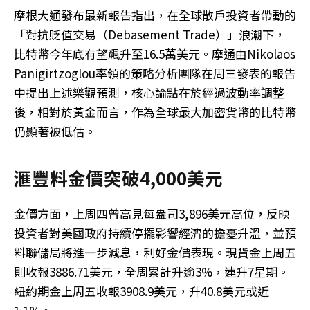
摩根大通發布最新報告指出，在全球散戶投資者帶動的
「對抗貶值交易（Debasement Trade）」浪潮下，
比特幣今年底有望飆升至16.5萬美元。摩通由Nikolaos
Panigirtzoglou率領的策略分析團隊在周三發表的報告
中提出上述樂觀預測，核心論點在於經過波動率調整
後，相對於黃金而言，作為全球最大加密貨幣的比特幣
仍顯著被低估。
滙豐料金價突破4,000美元
金價方面，上周四曾高見每盎司3,896美元高位，反映
投資者對美國政府持續停擺影響經濟的擔憂升溫，並預
料聯儲局將進一步減息，利好金價表現。現貨金上周五
則收報3886.71美元，全周累計升逾3%，連升7星期。
紐約期金上周五收報3908.9美元，升40.8美元或近