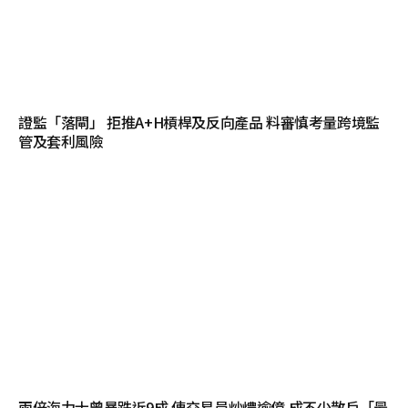
證監「落閘」 拒推A+H槓桿及反向產品 料審慎考量跨境監
管及套利風險
兩倍海力士曾暴跌近9成 傳交易員炒燶逾億 成不少散戶「最