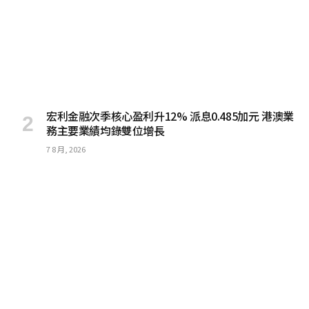
宏利金融次季核心盈利升12% 派息0.485加元 港澳業
務主要業績均錄雙位增長
7 8 月, 2026