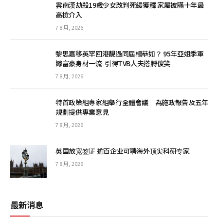
雲南漢劫殺19歲少女改判死緩獲釋 家屬被瞞十年最
高檢介入
7 8 月, 2026
黎思嘉移英罕回港靚過同屆楊恭如？ 95年亞姐季軍
嫁富豪身材一流 引得TVB人夫搭膊傻笑
7 8 月, 2026
特首政策組專家組舉行全體會議 為施政報告及五年
規劃提供專業意見
7 8 月, 2026
英国放宽签证 逾百企业可聘海外顶尖科研专家
7 8 月, 2026
最新消息