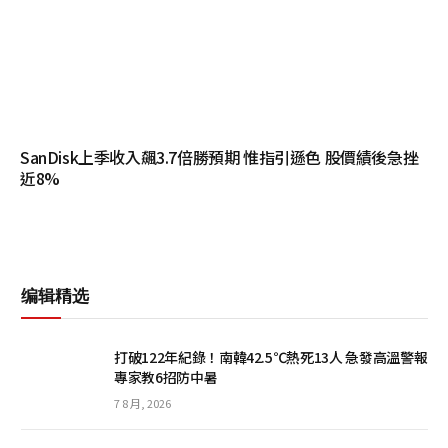
SanDisk上季收入飆3.7倍勝預期 惟指引遜色 股價績後急挫
近8%
编辑精选
打破122年紀錄！南韓42.5℃熱死13人 急發高溫警報
專家教6招防中暑
7 8 月, 2026