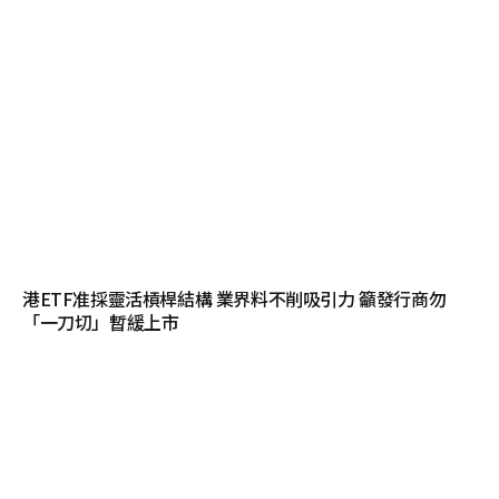
港ETF准採靈活槓桿結構 業界料不削吸引力 籲發行商勿
「一刀切」暫緩上市