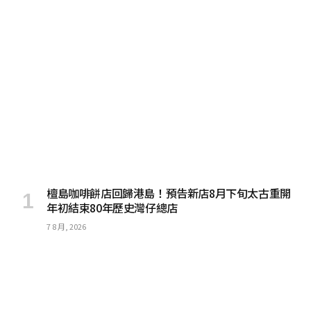
檀島咖啡餅店回歸港島！預告新店8月下旬太古重開
年初結束80年歷史灣仔總店
7 8 月, 2026