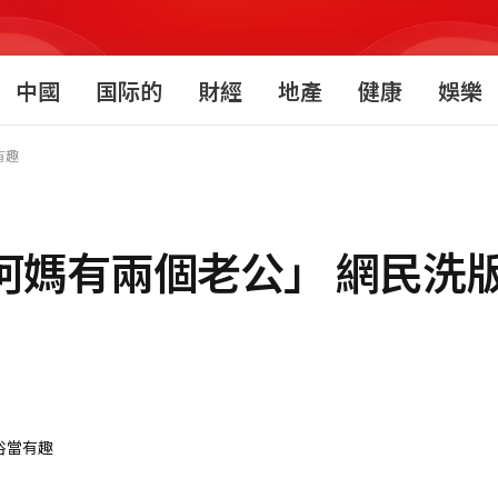
中國
国际的
財經
地產
健康
娛樂
有趣
阿媽有兩個老公」 網民洗