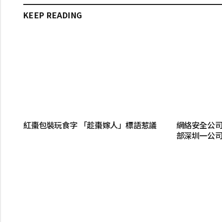
KEEP READING
紅棗包裝玩食字 「趁棗嫁人」標語惹議
網絡安全公司
部深圳一公