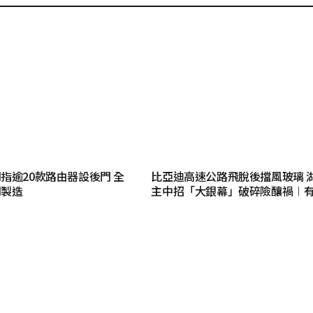
指逾20款路由器設後門 全
比亞迪高速公路飛脫後擋風玻璃 
司製造
主中招「大銀幕」破碎險釀禍︱