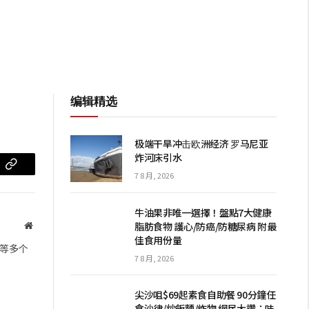
编辑精选
极端干旱冲击欧洲经济 罗马尼亚
炸河床引水
m
复
7 8 月, 2026
制
牛油果非唯一選擇！盤點7大健康
链
脂肪食物 護心/防癌/防糖尿病 附最
网
佳食用份量
站
接
等多个
7 8 月, 2026
尖沙咀$69起素食自助餐 90分鐘任
食沙律/炒飯麵/炸物 網民大讚：味