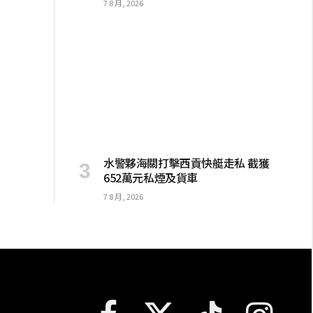
7 8 月, 2026
水警夥海關打擊西貢快艇走私 截獲
652萬元私煙及貨車
7 8 月, 2026