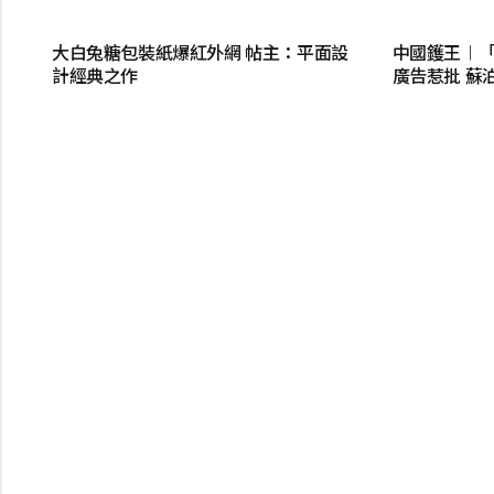
大白兔糖包裝紙爆紅外網 帖主：平面設
中國鑊王︱「
計經典之作
廣告惹批 蘇