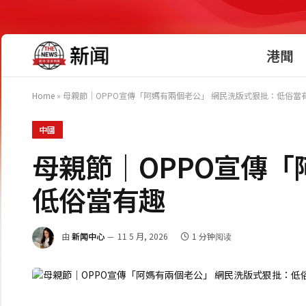
港聞
Home
»
母親節｜OPPO宣傳「阿媽有兩個老公」 網民洗版式狠批：低俗當
中國
母親節｜OPPO宣傳「
低俗當有趣
由
新闻中心
11 5 月, 2026
1 分钟阅读