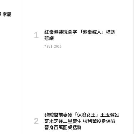
 家屬
紅棗包裝玩食字 「趁棗嫁人」標語
惹議
7 8 月, 2026
魏駿傑前妻獲「保險女王」王玉環設
宴米芝蓮二星慶生 張利華投身保險
晉身百萬圓桌猛將