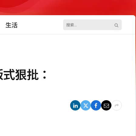
生活
版式狠批：