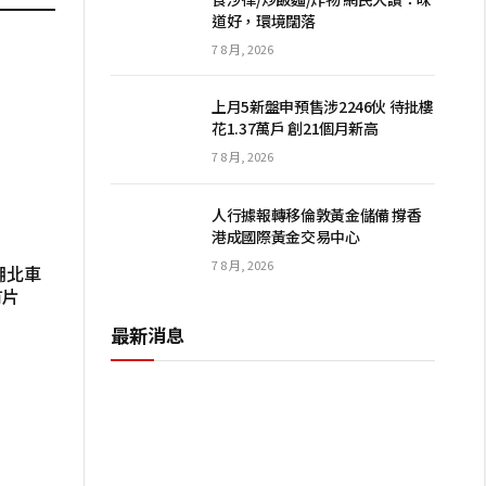
道好，環境闊落
7 8 月, 2026
上月5新盤申預售涉2246伙 待批樓
花1.37萬戶 創21個月新高
7 8 月, 2026
人行據報轉移倫敦黃金儲備 撐香
港成國際黃金交易中心
7 8 月, 2026
湖北車
有片
最新消息