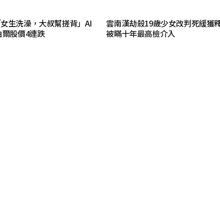
女生洗澡，大叔幫搓背」AI
雲南漢劫殺19歲少女改判死緩獲釋
泊爾股價4連跌
被瞞十年最高檢介入