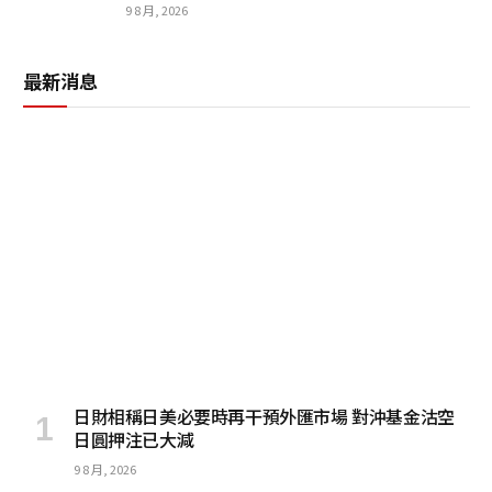
9 8 月, 2026
最新消息
日財相稱日美必要時再干預外匯市場 對沖基金沽空
日圓押注已大減
9 8 月, 2026