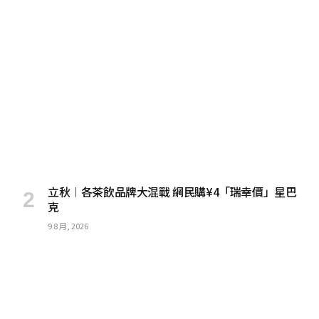
立秋︱各茶飲品牌大混戰 網民購¥4「瑞幸價」星巴
克
9 8 月, 2026