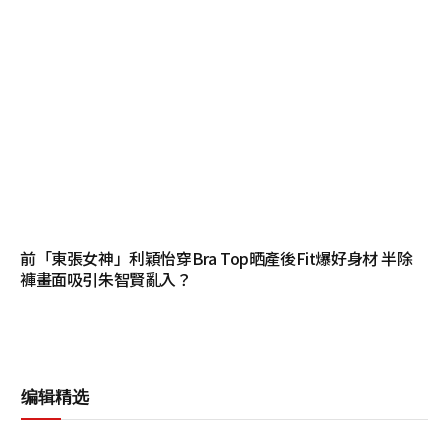
前「東張女神」利穎怡穿Bra Top晒產後Fit爆好身材 半除
褲畫面吸引朱智賢亂入？
编辑精选