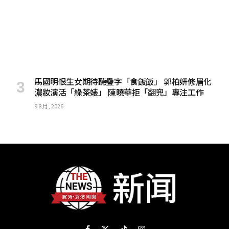
馬國明恨生女期待聽疊字「食飯飯」 郭柏妍修眉化
濃妝演活「綠茶婊」 陳曉華拒「翻兜」專注工作
9 8 月, 2026