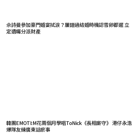
佘詩曼參加豪門婚宴拭淚？屢錯過結婚時機認雪卵都遲 立
定遺囑分派財產
韓團EMOTI:M花兩個月學唱ToNick《長相廝守》 港仔永浩
爆隊友練廣東話瘀事