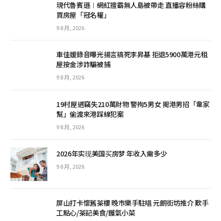
現代魯賓遜︱網紅擅霸無人島被帶走 直播容粉絲購
買房屋「冠名權」
9 8 月, 2026
車佳媛錄音曝光揚言搞死李昇基 拒退5900萬港元租
屋按金涉詐騙被捕
9 8 月, 2026
19村屋遇竊失210萬財物 警拘5男女 揭港男招「韋家
幫」偷渡來港踩線犯案
9 8 月, 2026
2026年实现美国买房梦 年收入需多少
9 8 月, 2026
屏山打卡懷舊茶樓 晚市樂手駐唱 元朗街坊推介 歎手
工點心/茶記美食/鑊氣小菜