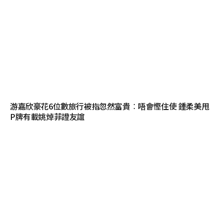
游嘉欣豪花6位數旅行被指忽然富貴︰唔會慳住使 鍾柔美甩
P牌有載姚焯菲證友誼