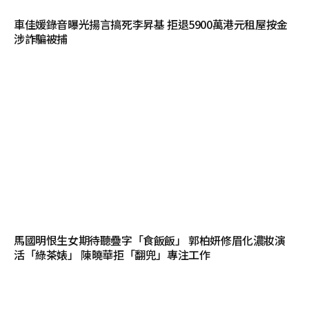
車佳媛錄音曝光揚言搞死李昇基 拒退5900萬港元租屋按金
涉詐騙被捕
馬國明恨生女期待聽疊字「食飯飯」 郭柏妍修眉化濃妝演
活「綠茶婊」 陳曉華拒「翻兜」專注工作