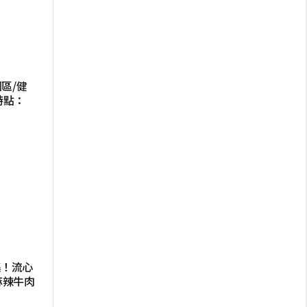
區/健
特點：
集！流心
麻辣牛肉