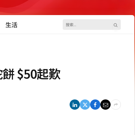
生活
 $50起歎