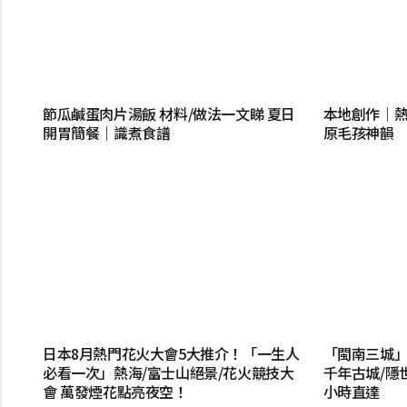
節瓜鹹蛋肉片湯飯 材料/做法一文睇 夏日
本地創作｜熱
開胃簡餐｜識煮食譜
原毛孩神韻
日本8月熱門花火大會5大推介！「一生人
「閩南三城」
必看一次」熱海/富士山絕景/花火競技大
千年古城/隱
會 萬發煙花點亮夜空！
小時直達