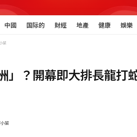
中國
国际的
財經
地產
健康
娛樂
魚/小菜
」？開幕即大排長龍打蛇餅