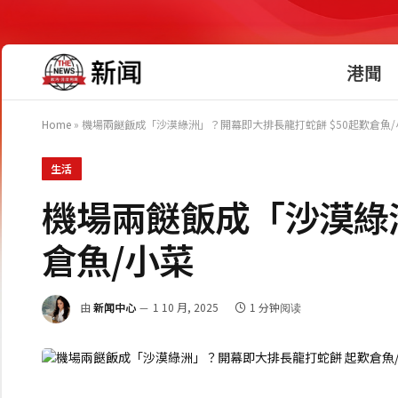
港聞
Home
»
機場兩餸飯成「沙漠綠洲」？開幕即大排長龍打蛇餅 $50起歎倉
生活
機場兩餸飯成「沙漠綠洲
倉魚/小菜
由
新闻中心
1 10 月, 2025
1 分钟阅读