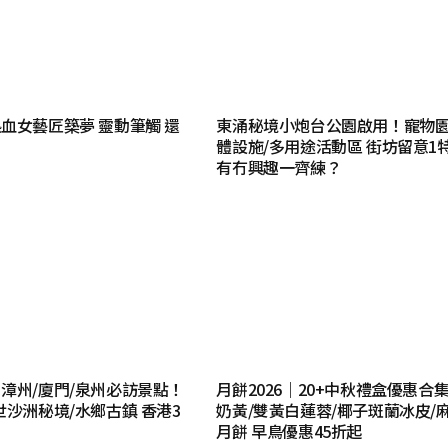
血女藝匠築夢 靈動筆觸 還
東涌秘境小炮台公園啟用！寵物園
體設施/多用途活動區 街坊留意1
有冇興趣一齊練？
漳州/廈門/泉州必訪景點！
月餅2026｜20+中秋禮盒優惠合
世沙洲秘境/水鄉古鎮 香港3
奶黃/雙黃白蓮蓉/椰子斑蘭冰皮/
月餅 早鳥優惠45折起