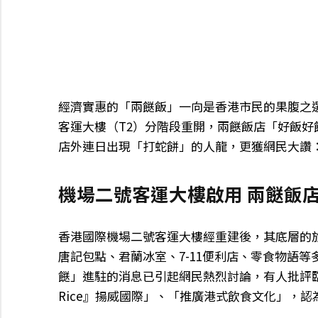
經濟實惠的「兩餸飯」一向是香港市民的果腹之
客運大樓（T2）分階段重開，兩餸飯店「好飯
店外連日出現「打蛇餅」的人龍，更獲網民大讚
機場二號客運大樓啟用 兩餸飯
香港國際機場二號客運大樓經重建後，其底層的
唐記包點、君蘭冰室、7-11便利店、零食物語
餸」進駐的消息已引起網民熱烈討論，有人批評臨出
Rice』揚威國際」、「推廣港式飲食文化」，