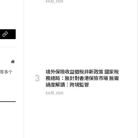
8 8 月, 2026
m
复
制
链
网
站
接
境外保險收益徵稅非新政策 國家稅
等多个
務總局：無針對香港保險市場 無需
過度解讀｜跨境監管
8 8 月, 2026