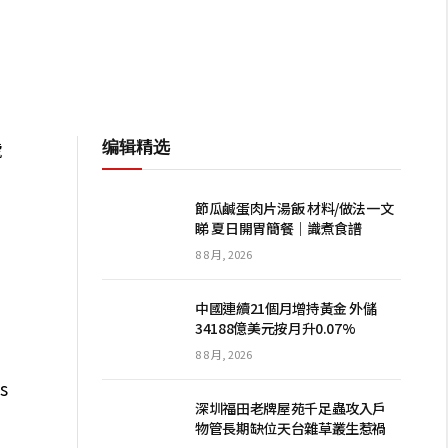
编辑精选
號
，
節瓜鹹蛋肉片湯飯 材料/做法一文
睇 夏日開胃簡餐｜識煮食譜
8 8 月, 2026
中國連續21個月增持黃金 外儲
34188億美元按月升0.07%
、
8 8 月, 2026
s
深圳福田老牌屋苑千足蟲攻入戶
物管長期缺位天台雜草叢生惹禍