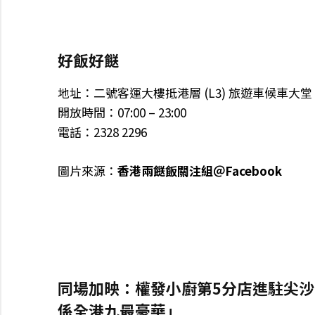
好飯好餸
地址：二號客運大樓抵港層 (L3) 旅遊車候車大堂
開放時間：07:00 – 23:00
電話：2328 2296
圖片來源：
香港兩餸飯關注組＠Facebook
同場加映：權發小廚第5分店進駐尖沙
係全港九最豪華」