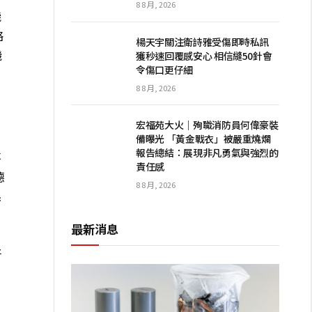
8 8 月, 2026
機
略
楊天宇關注衛詩雅受傷即時私訊
機
獲秒速回覆感安心 相信縫50針會
令傷口更仔細
8 8 月, 2026
宏福苑大火｜殉職消防員何偉豪裝
備曝光 「黃金戰衣」被嚴重燒爛
報告總結：展現非凡勇氣與強烈的
不
責任感
德
8 8 月, 2026
係
。
最新消息
好