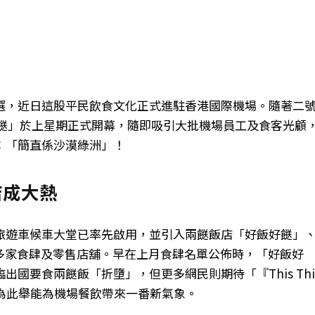
選，近日這股平民飲食文化正式進駐香港國際機場。隨著二
好餸」於上星期正式開幕，隨即吸引大批機場員工及食客光顧
：「簡直係沙漠綠洲」！
店成大熱
旅遊車候車大堂已率先啟用，並引入兩餸飯店「好飯好餸」
等多家食肆及零售店舖。早在上月食肆名單公佈時，「好飯好
國要食兩餸飯「折墮」，但更多網民則期待「『This Thi
認為此舉能為機場餐飲帶來一番新氣象。