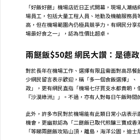
「好飯好餸」機場店近日正式開幕，現場人潮絡
場員工，包括大量工程人員、地勤及機艙服務員等
高，但在機場範圍內仍極具競爭力。有網民分享
場最好食之一」，認為性價比超卓。
兩餸飯$50起 網民大讚：是德政
對於長年在機場工作、選擇有限且需面對高昂餐
少網民留言表示歡迎，稱「多一個食飯選擇」、
政」，更有網民直指「機場七仔買支水都貴啲，
『沙漠綠洲』」。不過，亦有人對每日午飯時間的長
此外，許多市民對於機場能有此類日常小店表示
機會，更幽默認為「二餸飯已取代煎釀三寶成香
「等睇兩餸飯攻陷山頂，離島，海洋公園，迪士