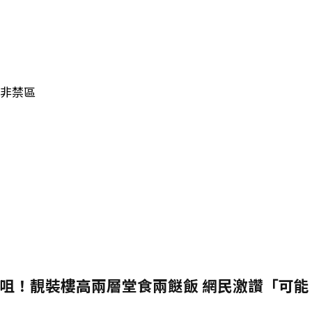
 非禁區
咀！靚裝樓高兩層堂食兩餸飯 網民激讚「可能