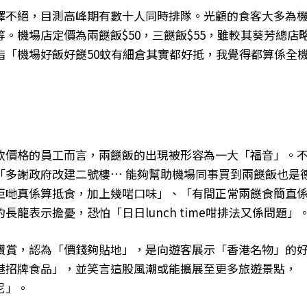
繹不絕，目測高峰期有數十人同時排隊。光顧的食客大多為
。機場店定價為兩餸飯$50，三餸飯$55，雖較其葵芳總店
指「機場好飯好餸50蚊有細倉其實都好抵，我覺得都算係全
飲價格的員工而言，兩餸飯的出現被形容為一大「福音」。
「多謝政府改建二號樓… 能夠幫助機場同事買到兩餸飯也是
佢哋真係算抵食，加上幾啱口味」、「有間正常兩餸食簡直
龍表示擔憂，恐怕「日日lunch time咁排法又係問題」
讚賞，認為「價錢夠貼地」，是向遊客展示「香港名物」的
港招牌食品」，並笑言這股風潮或能擴展至更多旅遊景點，
尼」。