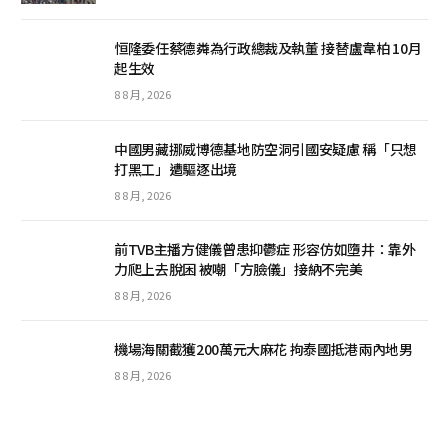
恒隆委任蔡德粦為行政總裁及執董 接替盧韋柏 10月
起生效
8 8 月, 2026
中國男藏挪威博德基地防空洞引國安疑慮 稱「只想
打黑工」遭驅逐出境
8 8 月, 2026
前TVB主播方健儀曾患抑鬱症 形容仿如墮井：靠外
力爬上去脫困 被嘲「方臉儀」接納不完美
8 8 月, 2026
機場海關截獲200萬元大麻花 拘泰國抵港兩內地男
8 8 月, 2026