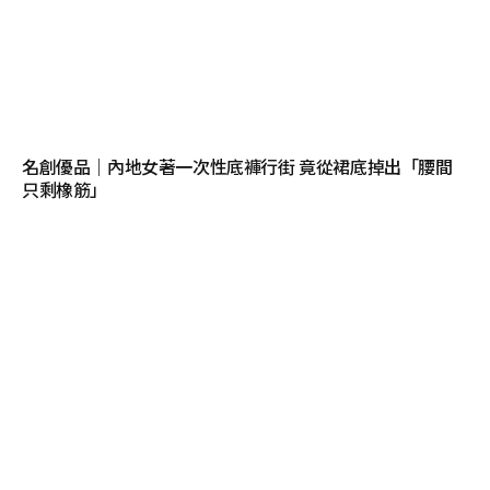
名創優品｜內地女著一次性底褲行街 竟從裙底掉出「腰間
只剩橡筋」