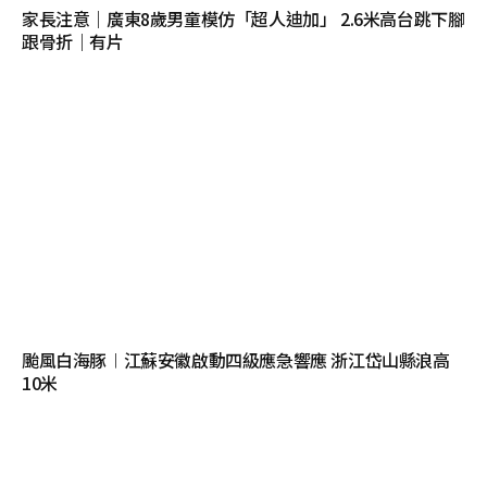
家長注意｜廣東8歲男童模仿「超人迪加」 2.6米高台跳下腳
跟骨折｜有片
颱風白海豚︱江蘇安徽啟動四級應急響應 浙江岱山縣浪高
10米