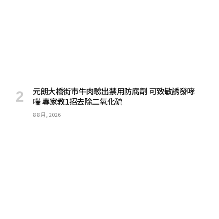
元朗大橋街市牛肉驗出禁用防腐劑 可致敏誘發哮
喘 專家教1招去除二氧化硫
8 8 月, 2026