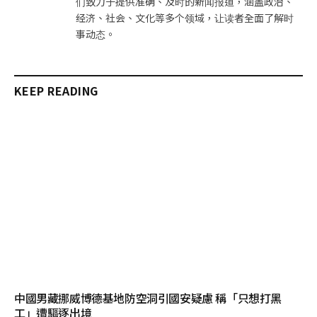
们致力于提供准确、及时的新闻报道，涵盖政治、
经济、社会、文化等多个领域，让读者全面了解时
事动态。
KEEP READING
中國男藏挪威博德基地防空洞引國安疑慮 稱「只想打黑
工」遭驅逐出境