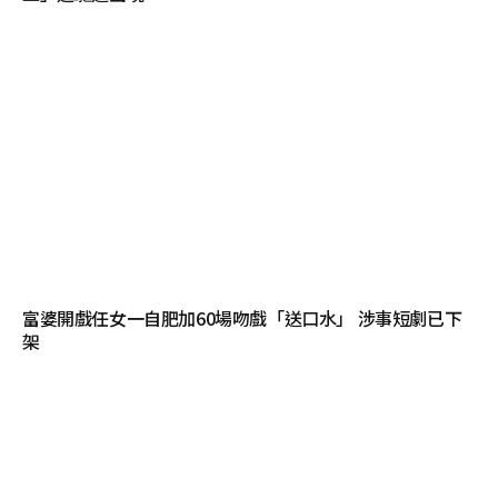
富婆開戲任女一自肥加60場吻戲「送口水」 涉事短劇已下
架