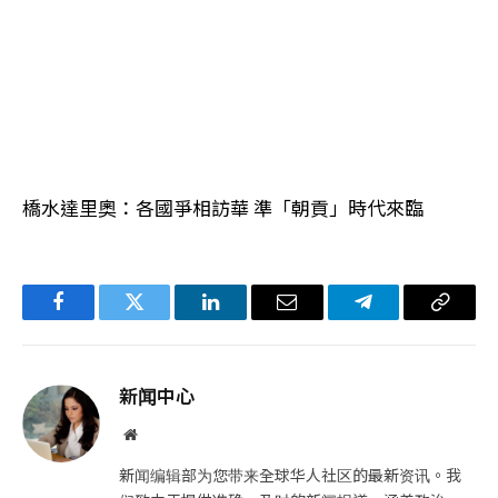
橋水達里奧：各國爭相訪華 準「朝貢」時代來臨
Facebook
Twitter
LinkedIn
电
Telegram
复
子
制
邮
链
新闻中心
件
接
网
站
新闻编辑部为您带来全球华人社区的最新资讯。我