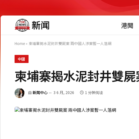
港聞
Home
»
柬埔寨揭水泥封井雙屍案 兩中國人涉案暫一人落網
中國
柬埔寨揭水泥封井雙屍
由
新闻中心
3 6 月, 2026
1 分钟阅读