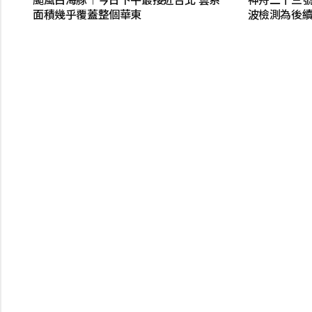
面積幾乎覆蓋整個華東
波檢測為後