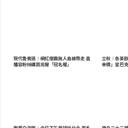
現代魯賓遜︱網紅擅霸無人島被帶走 直
立秋︱各茶飲
播容粉絲購買房屋「冠名權」
幸價」星巴
颱風白海豚︱今日下午最接近台北 雲系
神舟二十三號