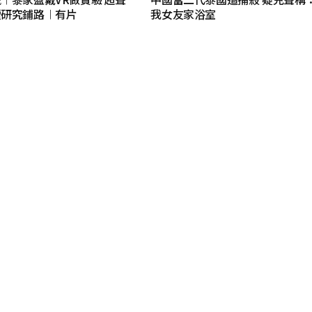
續研究鋪路︱有片
我女友家浴室