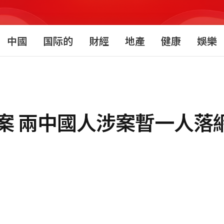
中國
国际的
財經
地產
健康
娛樂
案 兩中國人涉案暫一人落