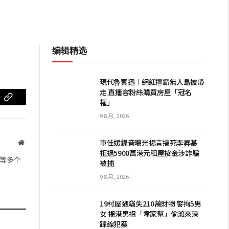
编辑精选
現代魯賓遜︱網紅擅霸無人島被帶
走 直播容粉絲購買房屋「冠名
權」
m
复
9 8 月, 2026
制
链
車佳媛錄音曝光揚言搞死李昇基
网
拒退5900萬港元租屋按金涉詐騙
站
接
等多个
被捕
9 8 月, 2026
19村屋遇竊失210萬財物 警拘5男
女 揭港男招「韋家幫」偷渡來港
踩線犯案