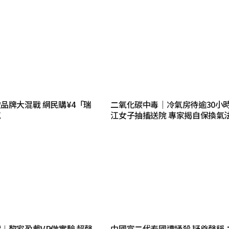
品牌大混戰 網民購¥4「瑞
二氧化碳中毒｜冷氣房待逾30小時
克
江女子抽搐送院 專家揭自保換氣
︱黎家盈戴VR做實驗 超聲
中國富二代泰國遭捅殺 疑兇聲稱