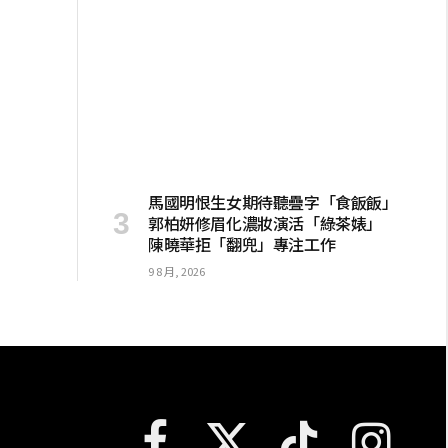
馬國明恨生女期待聽疊字「食飯飯」
郭柏妍修眉化濃妝演活「綠茶婊」
陳曉華拒「翻兜」專注工作
9 8 月, 2026