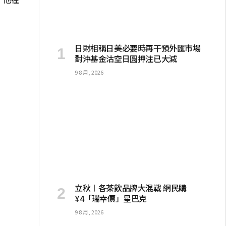
日財相稱日美必要時再干預外匯市場
對沖基金沽空日圓押注已大減
9 8 月, 2026
立秋︱各茶飲品牌大混戰 網民購
¥4「瑞幸價」星巴克
9 8 月, 2026