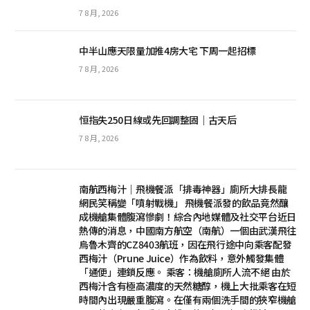
7 8 月, 2026
中半山應天限量加推4房大宅 下周一起招標
7 8 月, 2026
恒指失250日線或先回調整固｜古天后
7 8 月, 2026
南航西梅汁｜飛機餐派「排毒神器」廁所大排長龍
網民笑稱變「噴射戰機」 飛機餐派發的飲品竟然釀
成機艙集體腹瀉慘劇！綜合內地媒體及社交平台近日
熱傳的消息，中國南方航空（南航）一個由武漢飛往
烏魯木齊的CZ8403航班，因在飛行途中向乘客配發
西梅汁（Prune Juice）作為飲料，意外觸發集體
「通便」連鎖反應。 乘客：機艙廁所人流不絕 由於
西梅汁含有極高濃度的天然糖醇，機上大批乘客在短
時間內出現嚴重腹瀉。在僅有兩個洗手間的狹窄機艙