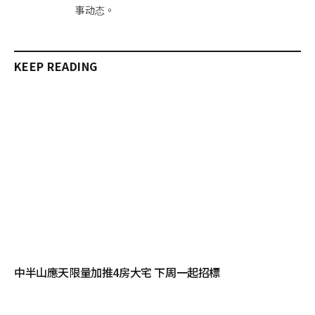
事动态。
KEEP READING
中半山應天限量加推4房大宅 下周一起招標