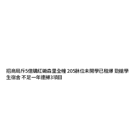
招商局斥5億購紅磡森里全幢 205牀位未開學已租爆 勁搶學
生宿舍 不足一年連掃3項目