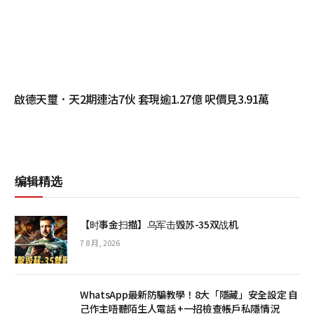
啟德天璽．天2期連沽7伙 套現逾1.27億 呎價見3.91萬
编辑精选
【时事金扫描】乌军击毁苏-35双战机
7 8 月, 2026
WhatsApp最新防騙教學！8大「隱藏」安全設定 自
己作主唔聽陌生人電話 +一招檢查帳戶私隱情況