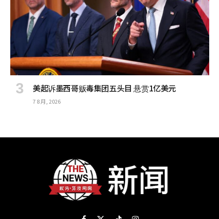
美起诉墨西哥贩毒集团五头目 悬赏1亿美元
7 8 月, 2026