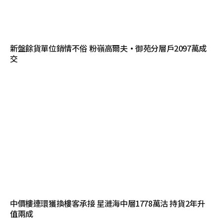
新盤餘貨單位銷情不俗 粉嶺高爾夫·御苑分層戶2097萬成
交
中價樓連環獲換樓客承接 星漣海中層1778萬沽 持貨2年升
值兩成