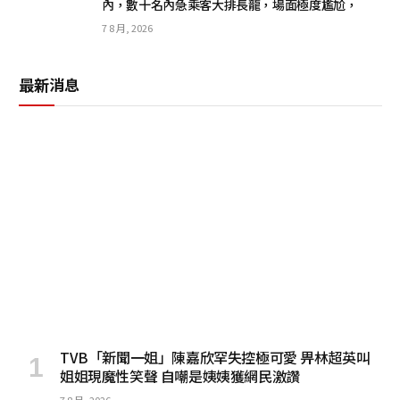
內，數十名內急乘客大排長龍，場面極度尷尬，
7 8 月, 2026
最新消息
TVB「新聞一姐」陳嘉欣罕失控極可愛 畀林超英叫
姐姐現魔性笑聲 自嘲是姨姨獲網民激讚
7 8 月, 2026