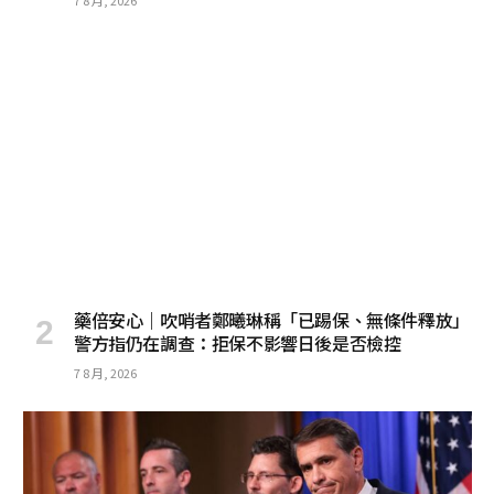
藥倍安心｜吹哨者鄭曦琳稱「已踢保、無條件釋放」
警方指仍在調查：拒保不影響日後是否檢控
7 8 月, 2026