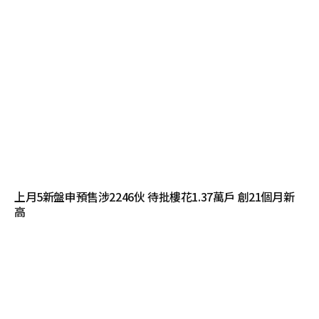
上月5新盤申預售涉2246伙 待批樓花1.37萬戶 創21個月新
高