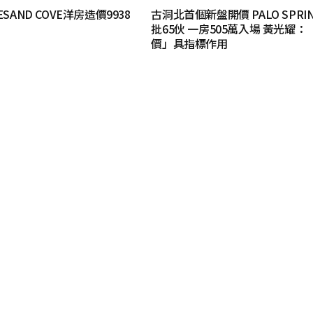
SAND COVE洋房造價9938
古洞北首個新盤開價 PALO SPRI
」
批65伙 一房505萬入場 黃光耀：
價」具指標作用