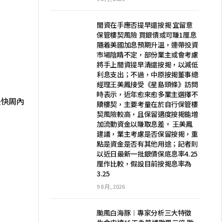
閒資在手應否提早還按揭 宜留意
保管樓契風險 買銀債或可賺1厘息
隨着美國加息預期升溫，連帶投資
市場陰睛不定，部份業主或會考慮
將手上閒資提早清還按揭，以減低
利息支出；不過，中原按揭董事總
經理王美鳳接受《星島頭條》訪問
時表示，近年愈來愈多業主選擇不
 最快周內
贖樓契，主要考量在於自行保管樓
」
契風險較高，且保留適度按揭能增
加流動資金以賺取息差。 王美鳳
建議，業主考慮是否保留按揭，重
點是資金是否有其他用途；記者則
以近日最新一批銀債保底息率4.25
厘作比較，假設目前按揭息率為
3.25
9 8 月, 2026
颱風白海豚︱專家分析三大特徵