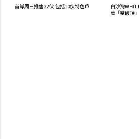
首岸周三推售22伙 包括10伙特色戶
白沙灣WHITE
萬「雙破頂