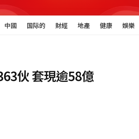
中國
国际的
財經
地產
健康
娛樂
63伙 套現逾58億