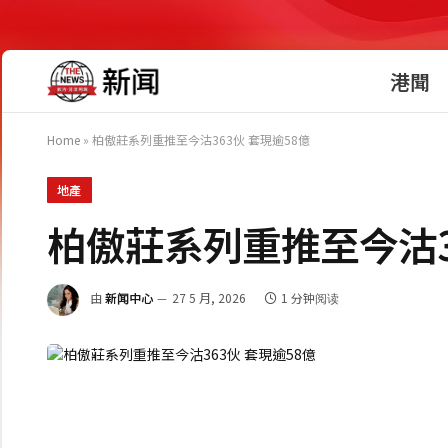
港聞
Home
»
柏傲莊系列重推至今沽363伙 套現逾58億
地產
柏傲莊系列重推至今沽3
由
新闻中心
27 5 月, 2026
1 分钟阅读