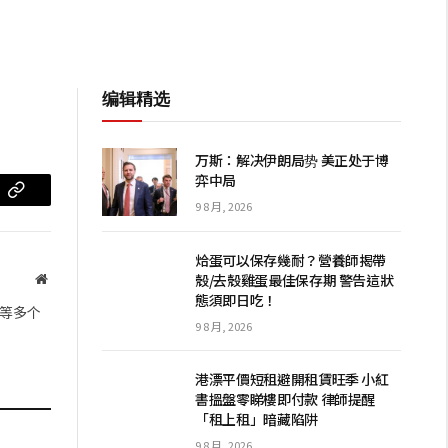
编辑精选
万斯：解决伊朗局势 美正处于博
弈中局
m
复
9 8 月, 2026
制
烚蛋可以保存幾耐？營養師揭帶
链
殼/去殼雞蛋最佳保存期 警告這狀
网
態須即日吃！
站
接
等多个
9 8 月, 2026
港漂平價短租避開租賃旺季 小紅
書搵盤零睇樓即付款 律師提醒
「租上租」暗藏陷阱
9 8 月, 2026