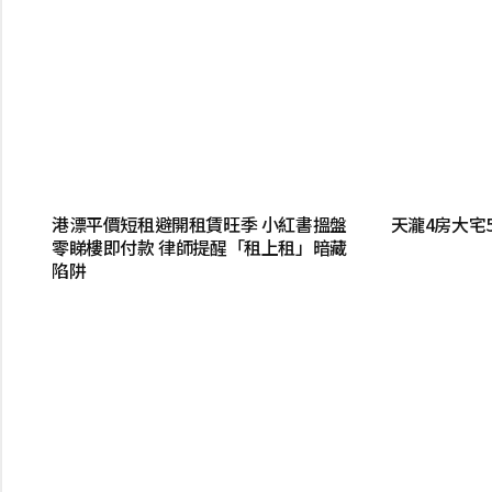
港漂平價短租避開租賃旺季 小紅書搵盤
天瀧4房大宅5
零睇樓即付款 律師提醒「租上租」暗藏
陷阱