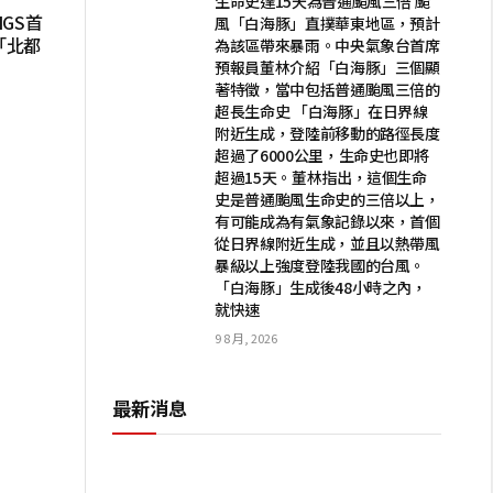
生命史達15天為普通颱風三倍 颱
NGS首
風「白海豚」直撲華東地區，預計
「北都
為該區帶來暴雨。中央氣象台首席
預報員董林介紹「白海豚」三個顯
著特徵，當中包括普通颱風三倍的
超長生命史 「白海豚」在日界線
附近生成，登陸前移動的路徑長度
超過了6000公里，生命史也即將
超過15天。董林指出，這個生命
史是普通颱風生命史的三倍以上，
有可能成為有氣象記錄以來，首個
從日界線附近生成，並且以熱帶風
暴級以上強度登陸我國的台風。
「白海豚」生成後48小時之內，
就快速
9 8 月, 2026
最新消息