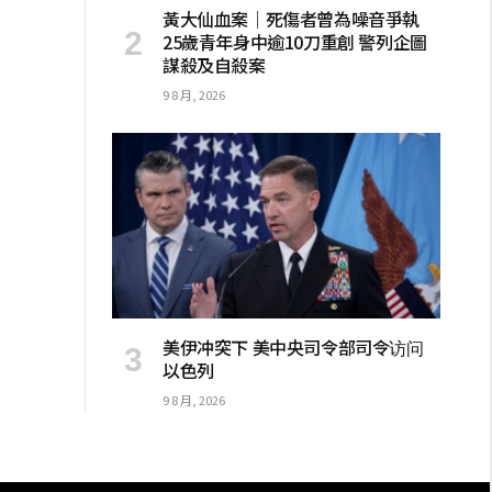
黃大仙血案│死傷者曾為噪音爭執
25歲青年身中逾10刀重創 警列企圖
謀殺及自殺案
9 8 月, 2026
美伊冲突下 美中央司令部司令访问
以色列
9 8 月, 2026