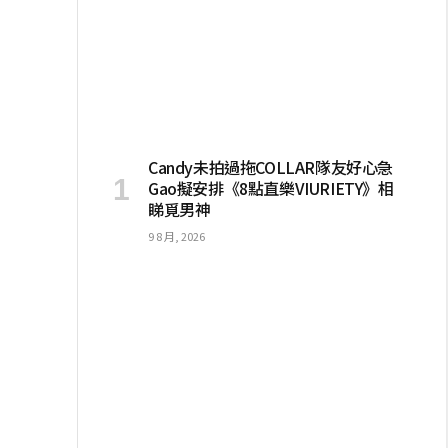
Candy未拍過拖COLLAR隊友好心急
Gao擬安排《8點直樂VIURIETY》相
睇覓男神
9 8 月, 2026