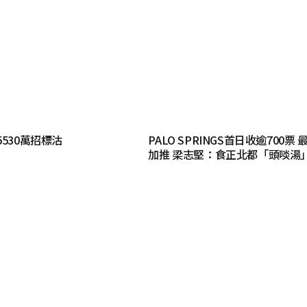
530萬招標沽
PALO SPRINGS首日收逾700票
加推 梁志堅：食正北都「頭啖湯