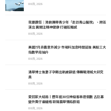
8 8 月, 2026
我要讚佢｜港劇團帶青少年「走訪青山醫院」、跨區
演出 冀關注精神健康 打破孤獨感
8 8 月, 2026
美國7月非農意外減少 市場料加息時間延後 美股三大
指數早段抽升
8 8 月, 2026
清華博士後妻子孕期出軌被辭退 傳轉職港城大研究
員
8 8 月, 2026
愛回家大結局丨歷年逾30位神級客串逐個數 古巨基
變外賣仔最破格 歐陽震華情陷群姐
8 8 月, 2026