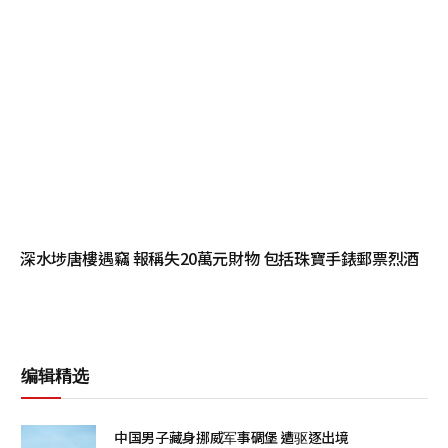
深水埗唐樓遇竊 報稱失20萬元財物 包括珠寶手錶郵票烈酒
编辑精选
中国男子藏身挪威军事碉堡 遭驱逐出境