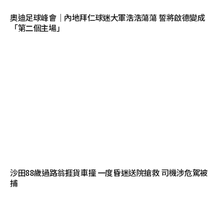
奧迪足球峰會｜內地拜仁球迷大軍浩浩蕩蕩 誓將啟德變成
「第二個主場」
沙田88歲過路翁捱貨車撞 一度昏迷送院搶救 司機涉危駕被
捕