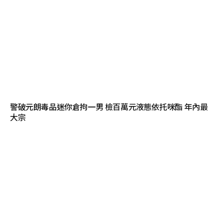
警破元朗毒品迷你倉拘一男 檢百萬元液態依托咪酯 年內最
大宗