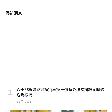
最新消息
沙田88歲過路翁捱貨車撞 一度昏迷送院搶救 司機涉
危駕被捕
8 8 月, 2026