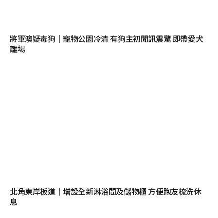
將軍澳疑毒狗｜寵物公園冷清 有狗主初聞訊震驚 即帶愛犬
離場
北角東岸板道｜增設全新淋浴間及儲物櫃 方便跑友梳洗休
息