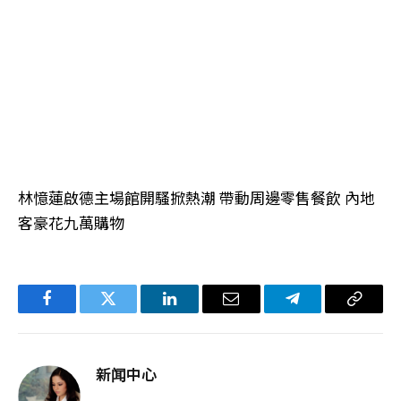
林憶蓮啟德主場館開騷掀熱潮 帶動周邊零售餐飲 內地
客豪花九萬購物
Facebook
Twitter
LinkedIn
电
Telegram
复
子
制
邮
链
新闻中心
件
接