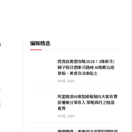
编辑精选
晒
西貢自駕遊攻略2026！3條新手/
親子假日遊車河路線 AI推薦沿途
景點、美食及泊車貼士
8 8 月, 2026
係
有
阿里開源AI模型據報擬向大客收費
部署需分享收入 策略與月之暗面
港
看齊
8 8 月, 2026
藥明康德︱美聯邦法官駁回國防部