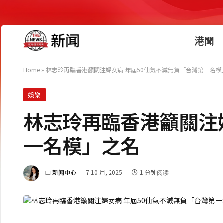
港聞
Home
»
林志玲再臨香港籲關注婦女病 年屆50仙氣不減無負「台灣第一名模
娛樂
林志玲再臨香港籲關注
一名模」之名
由
新闻中心
7 10 月, 2025
1 分钟阅读