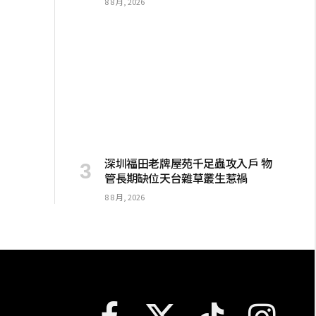
8 8 月, 2026
深圳福田老牌屋苑千足蟲攻入戶 物
管長期缺位天台雜草叢生惹禍
8 8 月, 2026