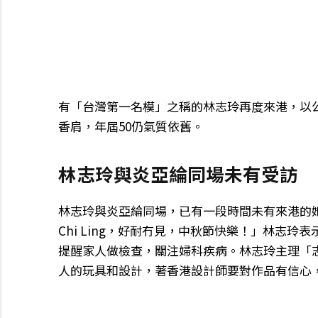
有「台灣第一名模」之稱的林志玲再度來港，以
香肩，年屆50仍氣質依舊。
林志玲與炎亞綸同場未有受訪
林志玲與炎亞綸同場，已有一段時間未有來港的
Chi Ling，好耐冇見，中秋節快樂！」林志
提醒家人做檢查，關注婦科疾病。林志玲主理「
人的玩具和設計，著香港設計師要對作品有信心，