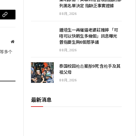
列黑名單決定 指缺乏事實證據
8 8 月, 2026
m
复
制
鍾培生一再催逼老婆莊雅婷 「可
唔可以快啲生多幾個」訊息曝光
链
曾指要生夠6個惹爭議
网
站
接
8 8 月, 2026
等多个
泰国校园枪击案酿9死 含枪手及其
祖父母
8 8 月, 2026
最新消息