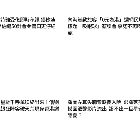
詩雅受傷即時私訊 獲秒速
向海嵐教旅客「0元遊港」遭網民
相信縫50針會令傷口更仔細
標題「吸眼球」惹誤會 承諾不再
寵
周星馳千呼萬喚終出來！偕劉
羅蘭左耳失聰曾跌倒入院 跟羅家
巴超狂陣容破天荒現身香港謝
摸面溫馨影片流出 認不出一巨星
隱憂？