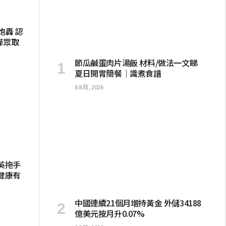
炮轟 認
嘩眾取
節瓜鹹蛋肉片湯飯 材料/做法一文睇
夏日開胃簡餐｜識煮食譜
8 8 月, 2026
英拖手
健康有
中國連續21個月增持黃金 外儲34188
億美元按月升0.07%