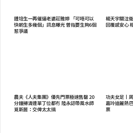
鍾培生一再催逼老婆莊雅婷 「可唔可以
楊天宇關注衛
快啲生多幾個」訊息曝光 曾指要生夠6個
回覆感安心 
惹爭議
農夫《人夫集團》優先門票極速售罄 20
功夫女足丨
分鐘掃清連單丁位都冇 陸永認帶風水師
嘉玲迪麗熱
覓新居：交俾太太搞
票