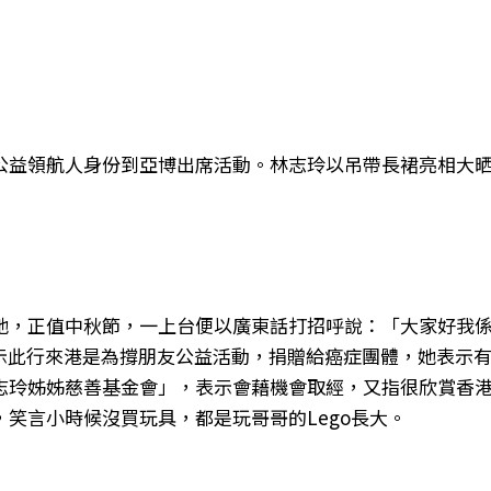
公益領航人身份到亞博出席活動。林志玲以吊帶長裙亮相大
她，正值中秋節，一上台便以廣東話打招呼說：「大家好我
玲表示此行來港是為撐朋友公益活動，捐贈給癌症團體，她表示
志玲姊姊慈善基金會」，表示會藉機會取經，又指很欣賞香
笑言小時候沒買玩具，都是玩哥哥的Lego長大。