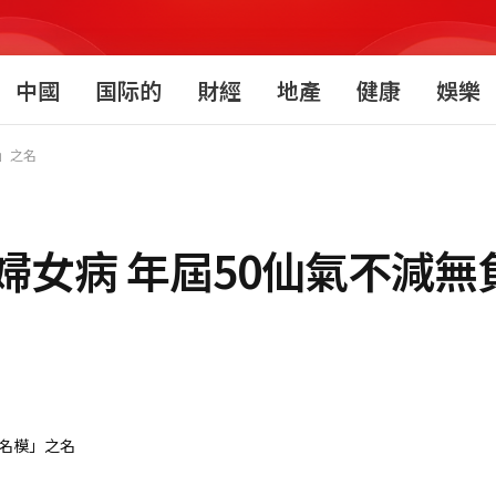
中國
国际的
財經
地產
健康
娛樂
」之名
婦女病 年屆50仙氣不減無