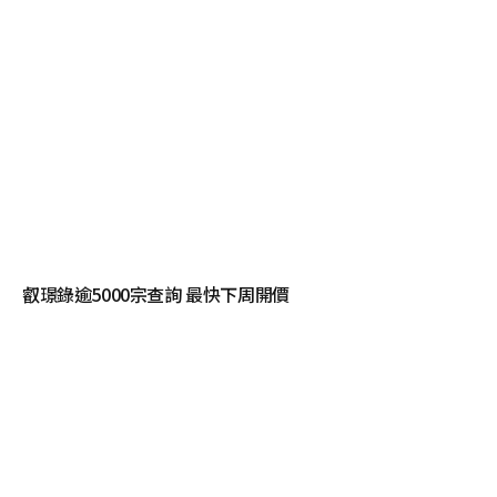
叡璟錄逾5000宗查詢 最快下周開價