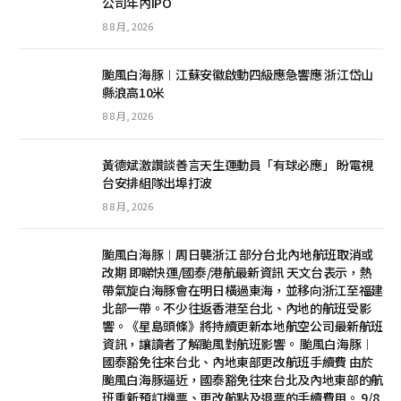
公司年內IPO
8 8 月, 2026
颱風白海豚︱江蘇安徽啟動四級應急響應 浙江岱山
縣浪高10米
8 8 月, 2026
黃德斌激讚談善言天生運動員「有球必應」 盼電視
台安排組隊出埠打波
8 8 月, 2026
颱風白海豚︱周日襲浙江 部分台北內地航班取消或
改期 即睇快運/國泰/港航最新資訊 天文台表示，熱
帶氣旋白海豚會在明日橫過東海，並移向浙江至福建
北部一帶。不少往返香港至台北、內地的航班受影
響。《星島頭條》將持續更新本地航空公司最新航班
資訊，讓讀者了解颱風對航班影響。 颱風白海豚︱
國泰豁免往來台北、內地東部更改航班手續費 由於
颱風白海豚逼近，國泰豁免往來台北及內地東部的航
班重新預訂機票、更改航點及退票的手續費用。 9/8