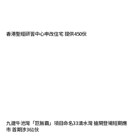
香港聖經研習中心申改住宅 提供450伙
九建牛池灣「巨無霸」項目命名33清水灣 搶閘登場短期應
市 首期涉361伙