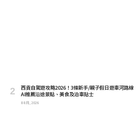
西貢自駕遊攻略2026！3條新手/親子假日遊車河路線
AI推薦沿途景點、美食及泊車貼士
8 8 月, 2026