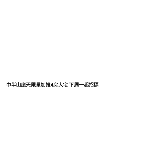
中半山應天限量加推4房大宅 下周一起招標