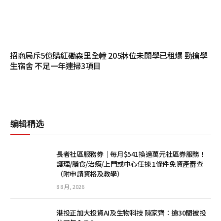
招商局斥5億購紅磡森里全幢 205牀位未開學已租爆 勁搶學
生宿舍 不足一年連掃3項目
编辑精选
長者社區服務券｜每月$541換過萬元社區券服務！
護理/膳食/治療/上門或中心任揀 1條件免資產審查
（附申請資格及教學）
8 8 月, 2026
港投正加大投資AI及生物科技 陳家齊：逾30間被投