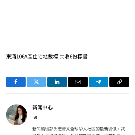
東涌106A區住宅地截標 共收6份標書
Facebook
Twitter
LinkedIn
电
Telegram
复
子
制
邮
链
新闻中心
件
接
网
站
新闻编辑部为您带来全球华人社区的最新资讯。我