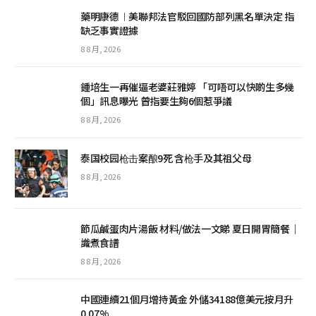
藥明康德︱美聯邦法官駁回國防部列黑名單決定 指
缺乏事實證據
8 8 月, 2026
鍾培生一再催逼老婆莊雅婷 「可唔可以快啲生多幾
個」訊息曝光 曾指要生夠6個惹爭議
8 8 月, 2026
泰国校园枪击案酿9死 含枪手及其祖父母
8 8 月, 2026
節瓜鹹蛋肉片湯飯 材料/做法一文睇 夏日開胃簡餐｜
識煮食譜
8 8 月, 2026
中國連續21個月增持黃金 外儲34188億美元按月升
0.07%