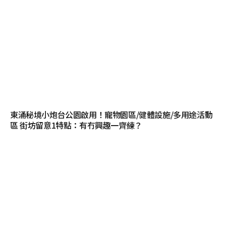
東涌秘境小炮台公園啟用！寵物園區/健體設施/多用途活動
區 街坊留意1特點：有冇興趣一齊練？