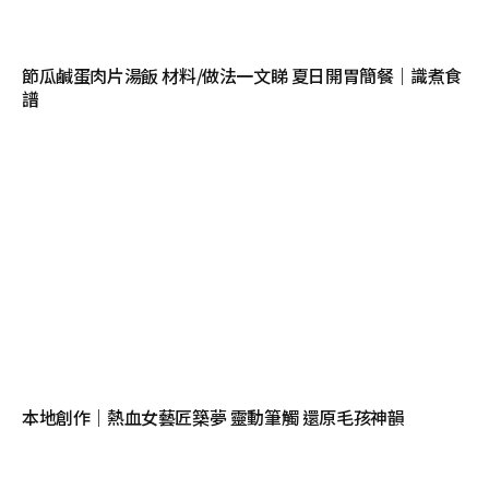
節瓜鹹蛋肉片湯飯 材料/做法一文睇 夏日開胃簡餐｜識煮食
譜
本地創作｜熱血女藝匠築夢 靈動筆觸 還原毛孩神韻