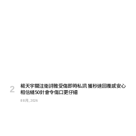
楊天宇關注衛詩雅受傷即時私訊 獲秒速回覆感安心
相信縫50針會令傷口更仔細
8 8 月, 2026