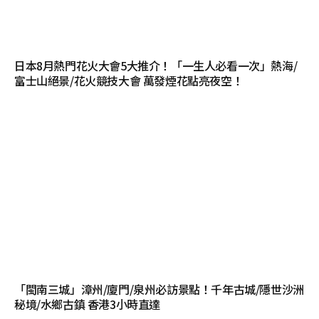
日本8月熱門花火大會5大推介！「一生人必看一次」熱海/
富士山絕景/花火競技大會 萬發煙花點亮夜空！
「閩南三城」漳州/廈門/泉州必訪景點！千年古城/隱世沙洲
秘境/水鄉古鎮 香港3小時直達