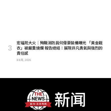
宏福苑大火｜殉職消防員何偉豪裝備曝光 「黃金戰
衣」被嚴重燒爛 報告總結：展現非凡勇氣與強烈的
責任感
8 8 月, 2026