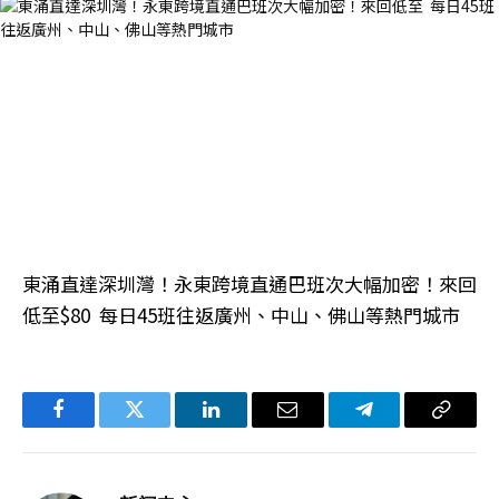
東涌直達深圳灣！永東跨境直通巴班次大幅加密！來回
低至$80 每日45班往返廣州、中山、佛山等熱門城市
Facebook
Twitter
LinkedIn
电
Telegram
复
子
制
邮
链