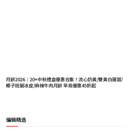
月餅2026｜20+中秋禮盒優惠合集！流心奶黃/雙黃白蓮蓉/
椰子斑蘭冰皮/麻辣牛肉月餅 早鳥優惠45折起
编辑精选