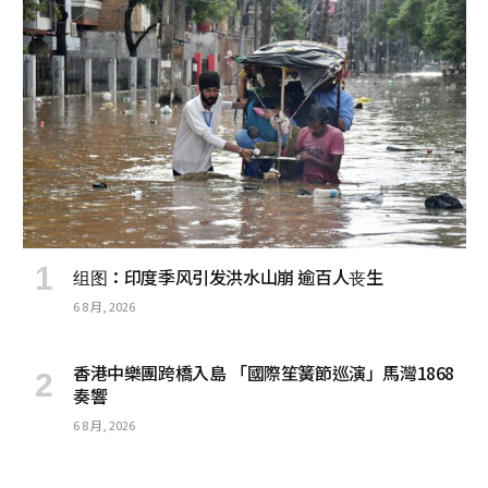
组图：印度季风引发洪水山崩 逾百人丧生
6 8 月, 2026
香港中樂團跨橋入島 「國際笙簧節巡演」馬灣1868
奏響
6 8 月, 2026