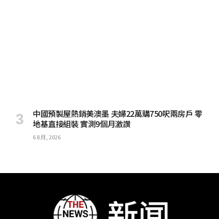
中國預製屋熱銷美澳墨 夫婦22萬購750呎兩房戶 零
地基直接組裝 實測9個月激讚
6 8 月, 2026