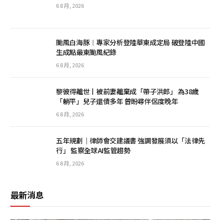
6 8 月, 2026
颱風白海豚︱專家分析登陸華東成定局 破登陸中國
生成點最東颱風紀錄
6 8 月, 2026
黎彼得離世丨被前妻離棄成「帶子洪郎」 為38歲
「躺平」兒子還債多年 曾盼尋伴侶度晚年
6 8 月, 2026
五年規劃｜律師會交建議書 強調發展須以「法律先
行」 監察全球AI監管趨勢
6 8 月, 2026
最新消息