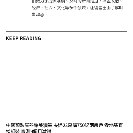
们致力于提供准确、及时的新闻报道，涵盖政治、
经济、社会、文化等多个领域，让读者全面了解时
事动态。
KEEP READING
中國預製屋熱銷美澳墨 夫婦22萬購750呎兩房戶 零地基直
接組裝 實測9個月激讚