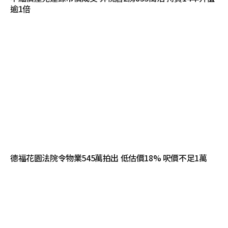
逾1倍
德福花園法院令物業545萬拍出 低估價18% 呎價不足1萬