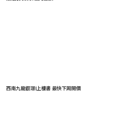
西南九龍叡璟I上樓書 最快下周開價