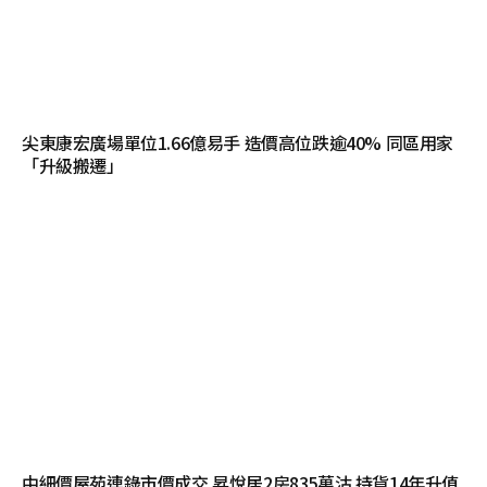
尖東康宏廣場單位1.66億易手 造價高位跌逾40% 同區用家
「升級搬遷」
中細價屋苑連錄市價成交 昇悅居2房835萬沽 持貨14年升值