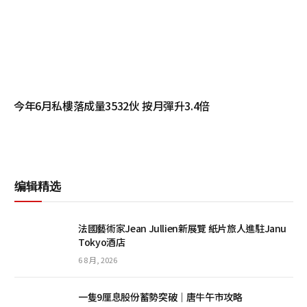
今年6月私樓落成量3532伙 按月彈升3.4倍
编辑精选
法國藝術家Jean Jullien新展覽 紙片旅人進駐Janu
Tokyo酒店
6 8 月, 2026
一隻9厘息股份蓄勢突破｜唐牛午市攻略