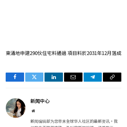
東涌地申建290伙住宅料通過 項目料於2031年12月落成
Facebook
Twitter
LinkedIn
电
Telegram
复
子
制
邮
链
新闻中心
件
接
网
站
新闻编辑部为您带来全球华人社区的最新资讯。我