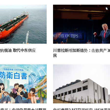
购俄油 取代中东供应
川普拉斯维加斯造势：击败共产 
民
白皮书：中共仍是最大战略挑
台积电捐2.5亿日圆赈灾 JASM晶