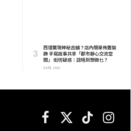
西環驚現神秘吉舖？店內簡單佈置裝
飾 手寫故事共享「都市靜心交流空
間」 街坊疑惑：諗唔到想做乜？
6 8 月, 2026
Facebook
X
TikTok
Instagram
(Twitter)