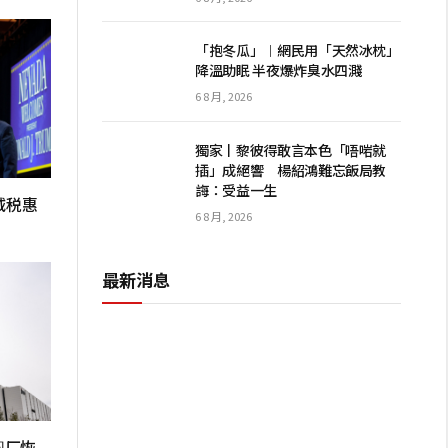
「抱冬瓜」︱網民用「天然冰枕」
降溫助眠 半夜爆炸臭水四濺
6 8 月, 2026
獨家丨黎彼得敢言本色「唔啱就
插」成絕響 楊紹鴻難忘飯局教
誨：受益一生
减税惠
6 8 月, 2026
最新消息
圆厂恢