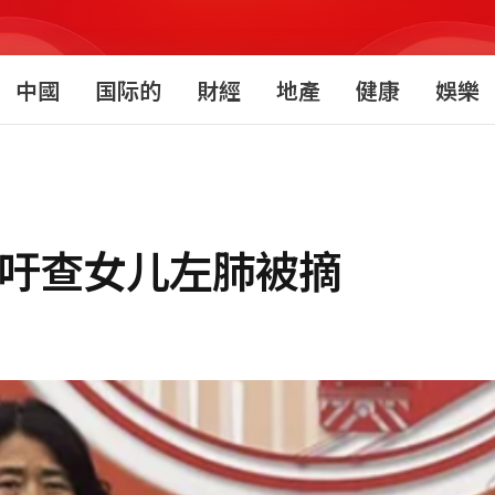
中國
国际的
財經
地產
健康
娛樂
 吁查女儿左肺被摘