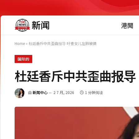
港聞
Home
»
杜廷香斥中共歪曲报导 吁查女儿左肺被摘
国际的
杜廷香斥中共歪曲报导
由
新闻中心
2 7 月, 2026
1 分钟阅读