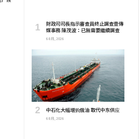
財政司司長指示審查員終止調查壹傳
媒事務 陳茂波：已無需要繼續調查
6 8 月, 2026
中石化大幅增购俄油 取代中东供应
6 8 月, 2026