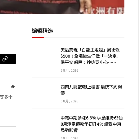
编辑精选
天后驚現「白龍王姐姐」周街派
$500！全場後生仔做「一決定」
保平安 網民：拎咗要小心……
m
复
6 8 月, 2026
制
链
西南九龍叡璟I上樓書 最快下周開
网
價
站
接
等多个
6 8 月, 2026
中電中期多賺6.6% 季息維持63仙
8月淨電價較年初升4% 續受中東
局勢影響
6 8 月, 2026