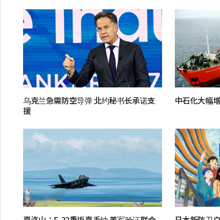
乌克兰急需防空导弹 北约秘书长承诺支
中石化大幅增
援
夏洛山：F-22重返嘉手纳 美军验证联合
日本新防卫