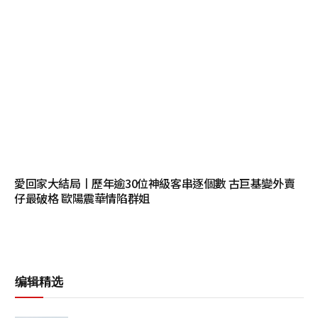
愛回家大結局丨歷年逾30位神級客串逐個數 古巨基變外賣
仔最破格 歐陽震華情陷群姐
编辑精选