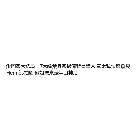
愛回家大結局｜7大綠葉身家過億背景驚人 三太私伙鱷魚皮
Hermès拍劇 蘇姐原來是半山樓后