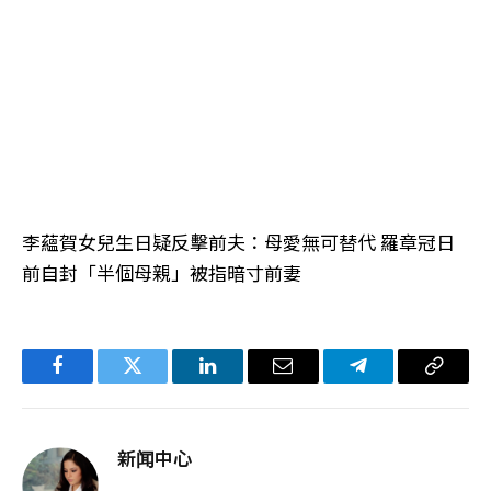
李蘊賀女兒生日疑反擊前夫：母愛無可替代 羅章冠日
前自封「半個母親」被指暗寸前妻
Facebook
Twitter
LinkedIn
电
Telegram
复
子
制
邮
链
新闻中心
件
接