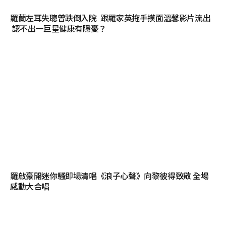
羅蘭左耳失聰曾跌倒入院 跟羅家英拖手摸面溫馨影片流出
認不出一巨星健康有隱憂？
羅啟豪開迷你騷即場清唱《浪子心聲》向黎彼得致敬 全場
感動大合唱