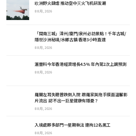
欧洲野火肆虐 推动空中灭火飞机研发潮
8 8 月, 2026
「閩南三城」漳州/廈門/泉州必訪景點！千年古城/
隱世沙洲秘境/水鄉古鎮 香港3小時直達
8 8 月, 2026
滙豐料今年香港經濟增長4.5% 年內第2次上調預測
8 8 月, 2026
羅蘭左耳失聰曾跌倒入院 跟羅家英拖手摸面溫馨影
片流出 認不出一巨星健康有隱憂？
8 8 月, 2026
入境處夥多部門一星期執法 連拘12名黑工
8 8 月, 2026