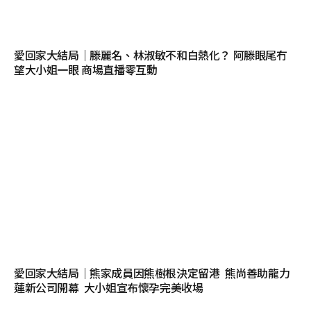
愛回家大結局｜滕麗名、林淑敏不和白熱化？ 阿滕眼尾冇
望大小姐一眼 商場直播零互動
愛回家大結局｜熊家成員因熊樹根決定留港 熊尚善助龍力
蓮新公司開幕 大小姐宣布懷孕完美收場