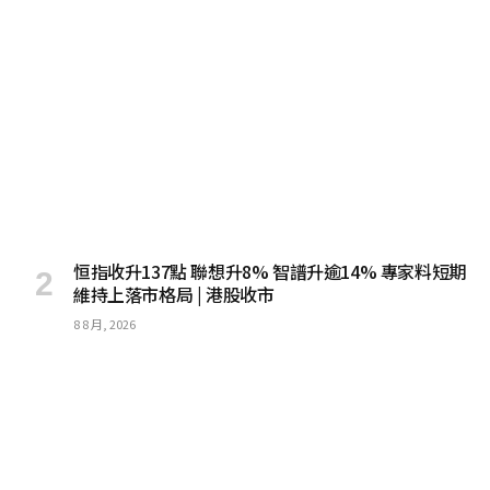
恒指收升137點 聯想升8% 智譜升逾14% 專家料短期
維持上落市格局 | 港股收市
8 8 月, 2026