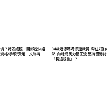
出境？特區護照／回鄉證快證
34歲港漂媽媽慘遭裁員 帶住7歲
資格/手續/費用一文睇清
然 內地網民力勸回流 堅持留港背
「長遠規劃」？