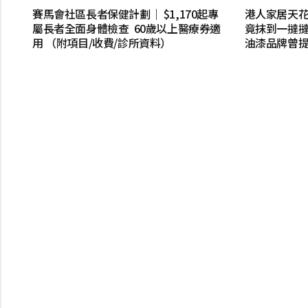
賽馬會社區長者保健計劃｜ $1,170起專
港人家居天
屬長者全面身體檢查 60歲以上醫療券適
竟抹到一撻撻
用 （附項目/收費/診所資料）
油漆品牌曾提