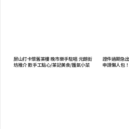
屏山打卡懷舊茶樓 晚市樂手駐唱 元朗街
證件過期急
坊推介 歎手工點心/茶記美食/鑊氣小菜
申請懶人包！