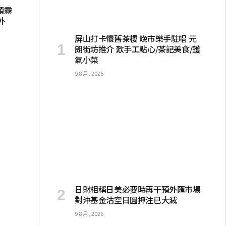
頭霧
外
屏山打卡懷舊茶樓 晚市樂手駐唱 元
朗街坊推介 歎手工點心/茶記美食/鑊
氣小菜
9 8 月, 2026
日財相稱日美必要時再干預外匯市場
對沖基金沽空日圓押注已大減
9 8 月, 2026