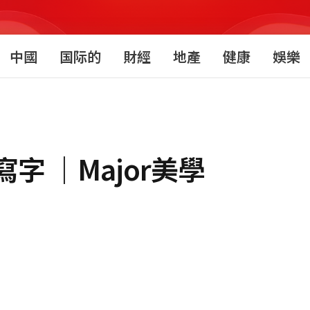
中國
国际的
財經
地產
健康
娛樂
字 ｜Major美學