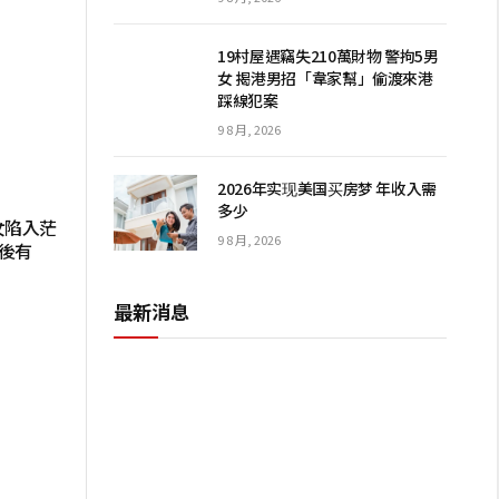
19村屋遇竊失210萬財物 警拘5男
女 揭港男招「韋家幫」偷渡來港
踩線犯案
9 8 月, 2026
2026年实现美国买房梦 年收入需
多少
女陷入茫
9 8 月, 2026
後有
最新消息