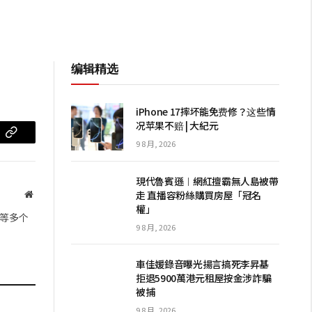
编辑精选
iPhone 17摔坏能免费修？这些情
况苹果不赔 | 大紀元
m
复
9 8 月, 2026
制
現代魯賓遜︱網紅擅霸無人島被帶
链
走 直播容粉絲購買房屋「冠名
网
權」
站
接
等多个
9 8 月, 2026
車佳媛錄音曝光揚言搞死李昇基
拒退5900萬港元租屋按金涉詐騙
被捕
9 8 月, 2026