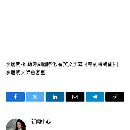
李居明-推動粵劇國際化 有英文字幕《粵劇特朗普》︳
李居明大師會客室
Facebook
Twitter
LinkedIn
电
Telegram
复
子
制
邮
链
新闻中心
件
接