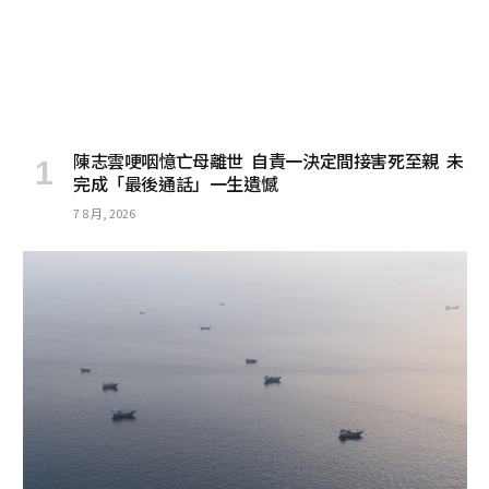
陳志雲哽咽憶亡母離世 自責一決定間接害死至親 未
完成「最後通話」一生遺憾
7 8 月, 2026