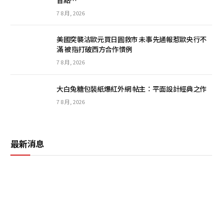
盲點…
7 8 月, 2026
美國突襲沽歐元買日圓救市 未事先通報惹歐央行不
滿 被指打破西方合作慣例
7 8 月, 2026
大白兔糖包裝紙爆紅外網 帖主：平面設計經典之作
7 8 月, 2026
最新消息