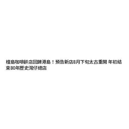
檀島咖啡餅店回歸港島！預告新店8月下旬太古重開 年初結
束80年歷史灣仔總店