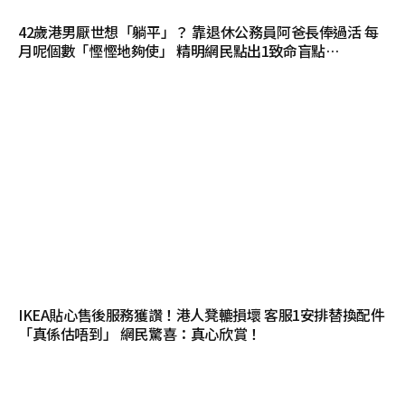
42歲港男厭世想「躺平」？ 靠退休公務員阿爸長俸過活 每
月呢個數「慳慳地夠使」 精明網民點出1致命盲點…
IKEA貼心售後服務獲讚！港人凳轆損壞 客服1安排替換配件
「真係估唔到」 網民驚喜：真心欣賞！