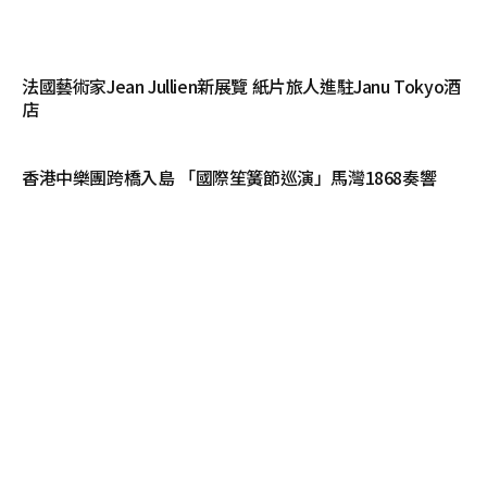
法國藝術家Jean Jullien新展覽 紙片旅人進駐Janu Tokyo酒
店
香港中樂團跨橋入島 「國際笙簧節巡演」馬灣1868奏響