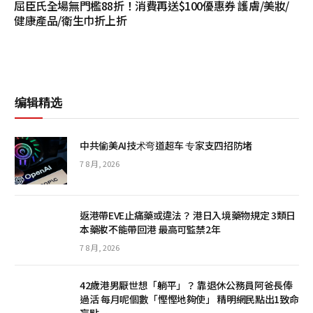
屈臣氏全場無門檻88折！消費再送$100優惠券 護膚/美妝/
健康產品/衛生巾折上折
编辑精选
中共偷美AI技术弯道超车 专家支四招防堵
7 8 月, 2026
返港帶EVE止痛藥或違法？ 港日入境藥物規定 3類日
本藥妝不能帶回港 最高可監禁2年
7 8 月, 2026
42歲港男厭世想「躺平」？ 靠退休公務員阿爸長俸
過活 每月呢個數「慳慳地夠使」 精明網民點出1致命