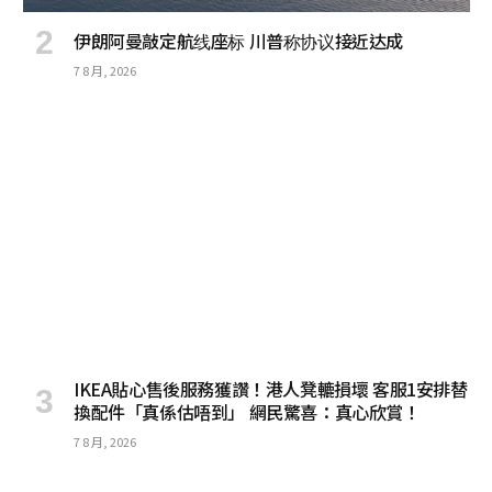
伊朗阿曼敲定航线座标 川普称协议接近达成
7 8 月, 2026
IKEA貼心售後服務獲讚！港人凳轆損壞 客服1安排替
換配件「真係估唔到」 網民驚喜：真心欣賞！
7 8 月, 2026