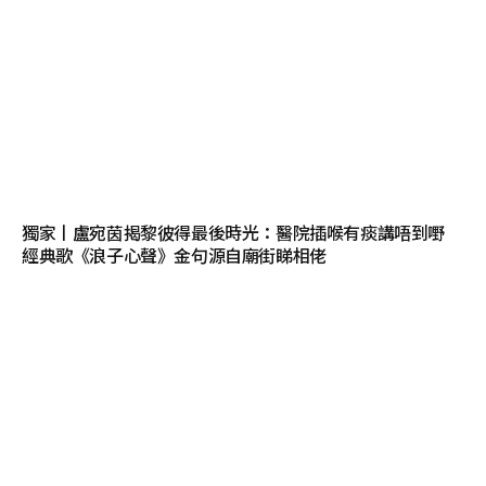
獨家丨盧宛茵揭黎彼得最後時光：醫院插喉有痰講唔到嘢
經典歌《浪子心聲》金句源自廟街睇相佬