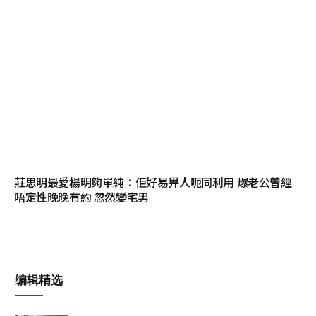
莊思明最愛楊明夠單純：佢好易畀人呃同利用 爆老公曾經
唔定性晚晚有約 忽然變宅男
编辑精选