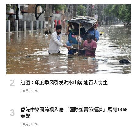
组图：印度季风引发洪水山崩 逾百人丧生
6 8 月, 2026
香港中樂團跨橋入島 「國際笙簧節巡演」馬灣1868
奏響
6 8 月, 2026