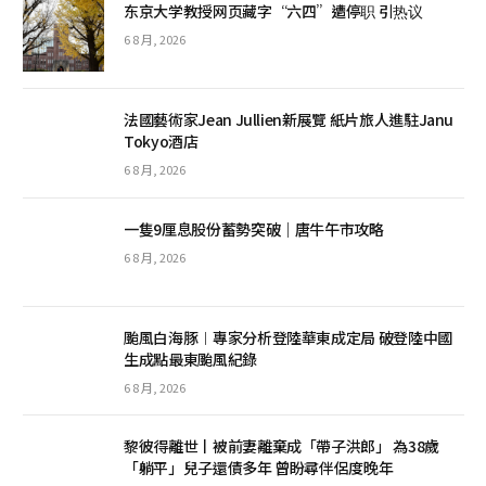
东京大学教授网页藏字“六四”遭停职 引热议
6 8 月, 2026
法國藝術家Jean Jullien新展覽 紙片旅人進駐Janu
Tokyo酒店
6 8 月, 2026
一隻9厘息股份蓄勢突破｜唐牛午市攻略
6 8 月, 2026
颱風白海豚︱專家分析登陸華東成定局 破登陸中國
生成點最東颱風紀錄
6 8 月, 2026
黎彼得離世丨被前妻離棄成「帶子洪郎」 為38歲
「躺平」兒子還債多年 曾盼尋伴侶度晚年