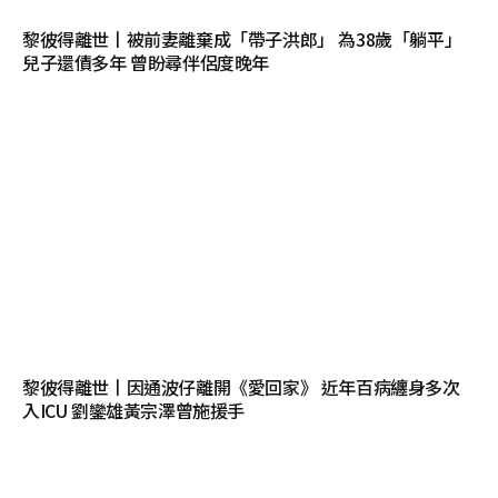
黎彼得離世丨被前妻離棄成「帶子洪郎」 為38歲「躺平」
兒子還債多年 曾盼尋伴侶度晚年
黎彼得離世丨因通波仔離開《愛回家》 近年百病纏身多次
入ICU 劉鑾雄黃宗澤曾施援手