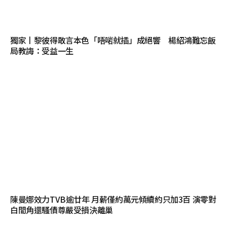
獨家丨黎彼得敢言本色「唔啱就插」成絕響 楊紹鴻難忘飯
局教誨：受益一生
陳曼娜效力TVB逾廿年 月薪僅約萬元傾續約只加3百 演零對
白閒角還騷債尊嚴受損決離巢