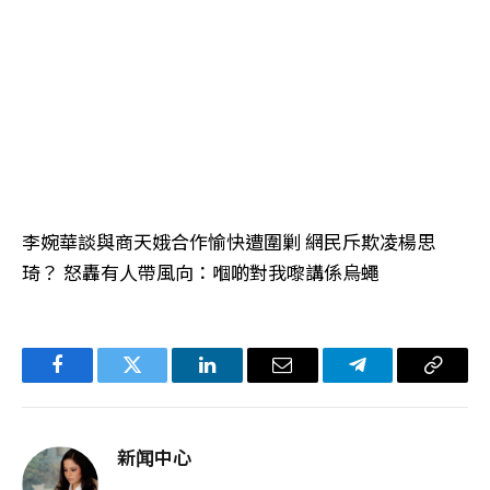
李婉華談與商天娥合作愉快遭圍剿 網民斥欺凌楊思
琦？ 怒轟有人帶風向：嗰啲對我嚟講係烏蠅
Facebook
Twitter
LinkedIn
电
Telegram
复
子
制
邮
链
新闻中心
件
接