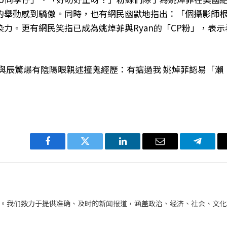
的舉動感到驕傲。同時，也有網民幽默地指出：「個攝影師
力。更有網民笑指已成為姚焯菲與Ryan的「CP粉」，表示
與辰驚爆有陰陽眼親述撞鬼經歷：有掂過我 姚焯菲認易「瀨
Facebook
Twitter
LinkedIn
电
Telegra
子
邮
件
。我们致力于提供准确、及时的新闻报道，涵盖政治、经济、社会、文化