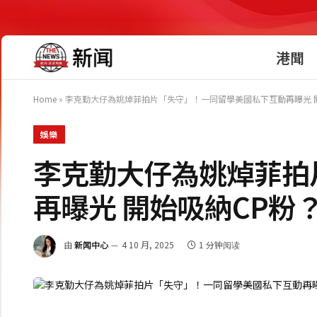
港聞
Home
»
李克勤大仔為姚焯菲拍片「失守」！一同留學美國私下互動再曝光 
娛樂
李克勤大仔為姚焯菲拍
再曝光 開始吸納CP粉
由
新闻中心
4 10 月, 2025
1 分钟阅读