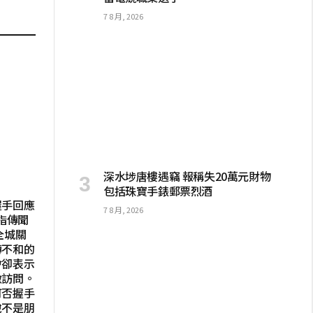
7 8 月, 2026
深水埗唐樓遇竊 報稱失20萬元財物
包括珠寶手錶郵票烈酒
握手回應
7 8 月, 2026
指傳聞
全城關
傳不和的
會卻表示
做訪問。
可否握手
說不是朋