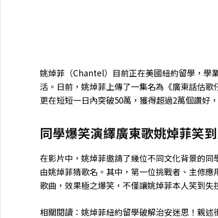
姚焯菲（Chantel）目前正在美國紐約留學，
活。日前，姚焯菲上傳了一集名為《廣東話估歌仔 in
更在短短一日內突破50萬，獲得超過2萬個讚好
同學爆笑演繹廣東歌姚焯菲笑到
在影片中，姚焯菲邀請了幾位不同文化背景的同
由姚焯菲猜歌名。其中，第一位挑戰者、主修應用
歌曲，效果極之爆笑，不僅讓姚焯菲本人笑到失
相關閱讀：姚焯菲紐約留學破解治安迷思！親述