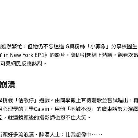
學業雖然繁忙，但她仍不忘透過IG與粉絲「小菲象」分享校園生
 New York EP.1》的影片，隨即引起網上熱議，觀看次
，可見網民反應熱烈。
崩潰
學挑戰「估歌仔」遊戲。由同學戴上耳機聽歌並嘗試唱出，
心理學的同學Calvin，用他「不鹹不淡」的廣東話努力演
控，就連鏡頭後的攝影師也忍不住大笑。
街頭好多流浪漢、醉酒人士：比我想像中……