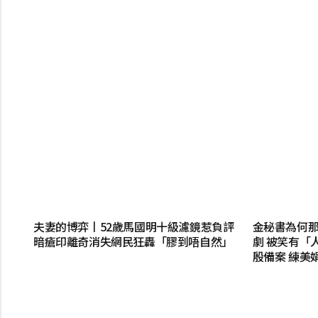
夫妻的博弈丨52歲馬國明十級濾鏡惹負評
金秘書為何那
暗瘡印離奇消失網民狂轟「膠到唔自然」
劇 被笑有「
殷備案 練美