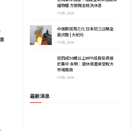
儲物櫃 方便跑友梳洗休息
7 8 月, 2026
中俄联巡常态化 日本防卫战略全
的
面调整 | 大紀元
讚
7 8 月, 2026
近四成50歲以上MPF成員投資過
於集中 永明：退休資產承受較大
市場風險
7 8 月, 2026
最新消息
紐
結