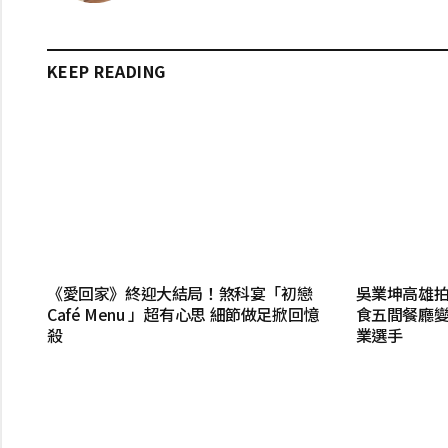
KEEP READING
《愛回家》終迎大結局！煞科宴「初戀
吳業坤高雄拍
Café Menu 」超有心思 細節做足掀回憶
食五間餐廳變
殺
業選手