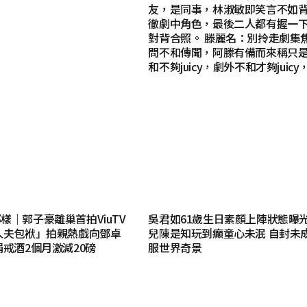
友，是同事，林淑敏即笑言不如
徹劇中角色，最後二人都有握一
對背合照。 滕麗名：別拎走劇集焦
問不和傳聞，阿滕有備而來稱只
和不夠juicy，劇外不和才夠juic
樣｜郭子豪離巢首拍ViuTV
吳君如61歲生日素顏上陣狀態曝光
人夫包袱」拍親熱戲向鄧卓
兒陳是知玩到癲童心未泯 自封未
娟戒酒2個月激減20磅
服世界奇景