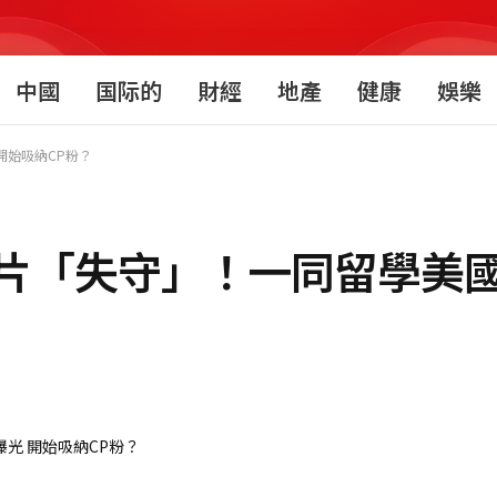
中國
国际的
財經
地產
健康
娛樂
開始吸納CP粉？
片「失守」！一同留學美
？