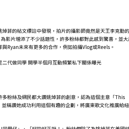
姚焯菲的帖文標註中發現，拍片的攝影師竟然是天王李克勤
「客串」為影片增添了不少話題性，許多粉絲都對此感到驚喜，並大
yan未來有更多的合作，例如拍攝Vlog或Reels。
星二代做同學 開學半個月互動頻繁私下關係曝光
多粉絲及網民都大讚姚焯菲的創意，認為這個主意「This
個主意太棒了），並稱讚她成功利用這個有趣的企劃，將廣東歌文化推廣給
YU同學仔」、「好叻好正呀！」粉絲們除了為姚焯菲在美國