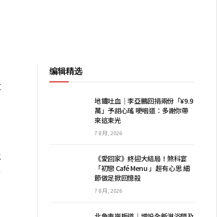
编辑精选
數
地鐵吐血｜李亞鵬回捐兩份「¥9.9
萬」予胡心瑤 哽咽道：多謝你帶
來這束光
7 8 月, 2026
再
《愛回家》終迎大結局！煞科宴
「初戀 Café Menu 」超有心思 細
繹
節做足掀回憶殺
7 8 月, 2026
北角東岸板道｜增設全新淋浴間及