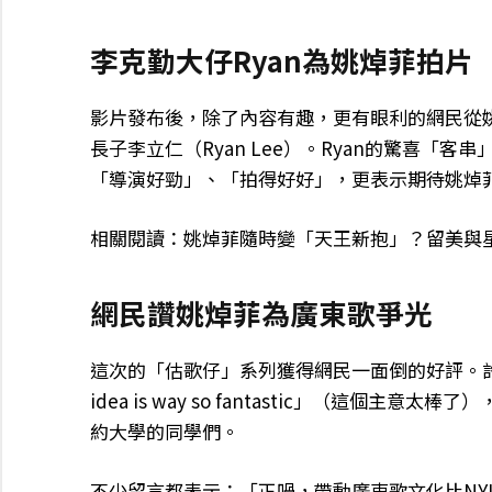
李克勤大仔Ryan為姚焯菲拍片
影片發布後，除了內容有趣，更有眼利的網民從
長子李立仁（Ryan Lee）。Ryan的驚喜
「導演好勁」、「拍得好好」，更表示期待姚焯菲與R
相關閱讀：姚焯菲隨時變「天王新抱」？留美與
網民讚姚焯菲為廣東歌爭光
這次的「估歌仔」系列獲得網民一面倒的好評。許
idea is way so fantastic」（這
約大學的同學們。
不少留言都表示：「正喎，帶動廣東歌文化比N