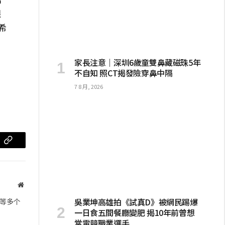
根
希
家長注意｜深圳6歲童雙鼻藏磁珠5年
不自知 照CT揭發險穿鼻中隔
7 8 月, 2026
m
复
制
链
网
站
接
吳業坤高雄拍《試真D》被網民踢爆
等多个
一日食五間餐廳變肥 揭10年前曾想
當電競職業選手