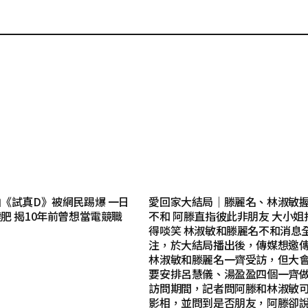
《試真D》被網民踢爆 一日
愛回家大結局｜滕麗名、林淑敏
肥 揭10年前曾想當電競職
不和 阿滕直指彼此非朋友 大小姐
得啖笑 林淑敏和滕麗名不和消息
注，於大結局播出後，傳媒想邀
林淑敏和滕麗名一齊受訪，但大
要安排呂慧儀、湯盈盈四個一齊
訪問期間，記者問阿滕和林淑敏
影相，並問到是否朋友，阿滕卻