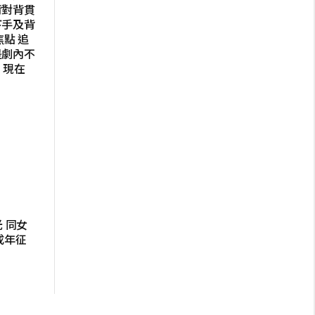
背對背貫
下手及背
點 追
是劇內不
y，現在
 同女
成年征