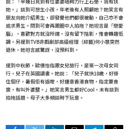
說：「早幾日見到有位婆婆唔夠力行上石壆，我有扶
她。」談到可想生小孩，年老後有人照顧她？她笑言有
朋友向她介紹男生，卻發覺他們都很被動，自己亦不會
追求男生。問到可會再跟圈中人拍拖？她坦言是「戀愛
腦」，喜歡對方就沒所謂，沒有留下陰影，惟會轉趨低
調。另提到TVB非戲劇部高級經理（綜藝)何小慧突然
退休，她坦言感驚訝，沒預料到。
提到中秋節，歐倩怡指跟女兒旅行，是第一次母女同
行，兒子在英國讀書。她說：「兒子就快18歲，好掛
住個仔，暑假佢有返嚟，好鍾意香港食物，指定要食
齋，有叫外婆整。」她笑言男生都好Cool，未有談到
拍拖話題，母子大多傾談時下玩意。