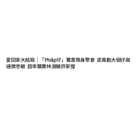
愛回家大結局｜「Philip仔」驚喜現身聚會 梁禹勤大個仔高
過樊亦敏 超乖黐實林淑敏許家傑