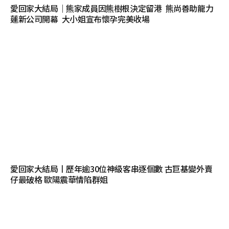
愛回家大結局｜熊家成員因熊樹根決定留港 熊尚善助龍力
蓮新公司開幕 大小姐宣布懷孕完美收場
愛回家大結局丨歷年逾30位神級客串逐個數 古巨基變外賣
仔最破格 歐陽震華情陷群姐