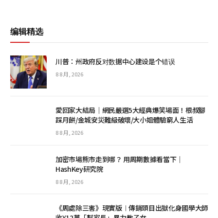
编辑精选
川普：州政府反对数据中心建设是个错误
8 8 月, 2026
愛回家大結局｜網民嚴選5大經典爆笑場面！根叔腳
踩月餅/金城安災難級破壞/大小姐體驗窮人生活
8 8 月, 2026
加密市場熊市走到哪？ 用周期數據看當下｜
HashKey研究院
8 8 月, 2026
《周處除三害》現實版︱傳銷頭目出獄化身國學大師
收¥12萬「幫家長」暴力教子女