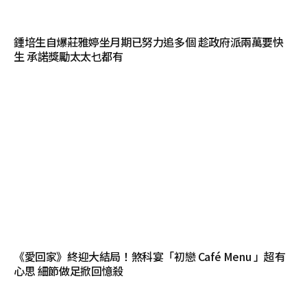
鍾培生自爆莊雅婷坐月期已努力追多個 趁政府派兩萬要快
生 承諾獎勵太太乜都有
《愛回家》終迎大結局！煞科宴「初戀 Café Menu 」超有
心思 細節做足掀回憶殺