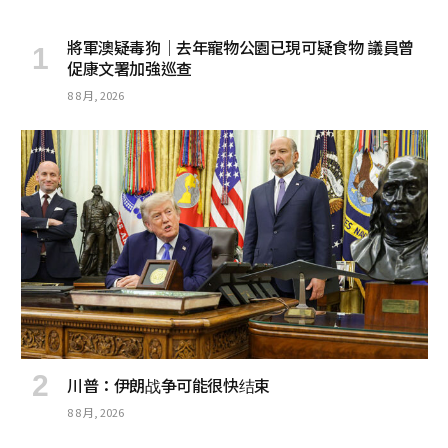
將軍澳疑毒狗│去年寵物公園已現可疑食物 議員曾
促康文署加強巡查
8 8 月, 2026
川普：伊朗战争可能很快结束
8 8 月, 2026