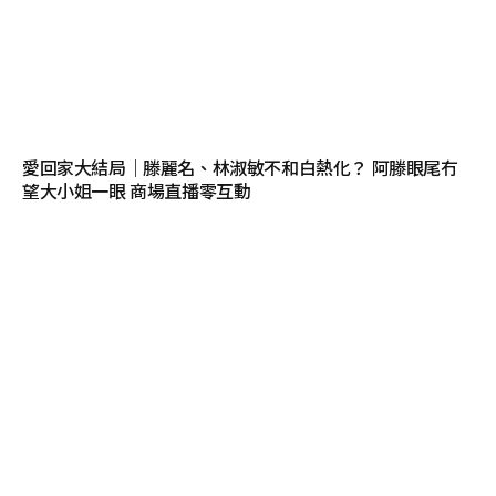
愛回家大結局｜滕麗名、林淑敏不和白熱化？ 阿滕眼尾冇
望大小姐一眼 商場直播零互動