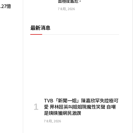
面極度尷尬，
27億
7 8 月, 2026
最新消息
TVB「新聞一姐」陳嘉欣罕失控極可
愛 畀林超英叫姐姐現魔性笑聲 自嘲
是姨姨獲網民激讚
7 8 月, 2026