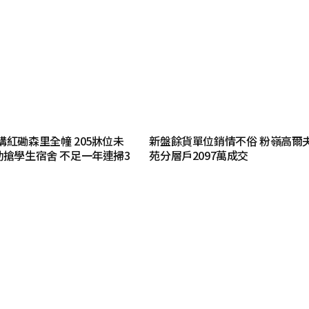
購紅磡森里全幢 205牀位未
新盤餘貨單位銷情不俗 粉嶺高爾
勁搶學生宿舍 不足一年連掃3
苑分層戶2097萬成交