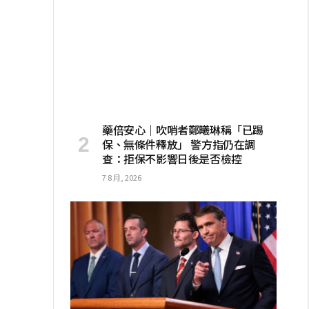
藥倍安心｜吹哨者鄭曦琳稱「已踢
保、無條件釋放」 警方指仍在調
查：拒保不影響日後是否檢控
7 8 月, 2026