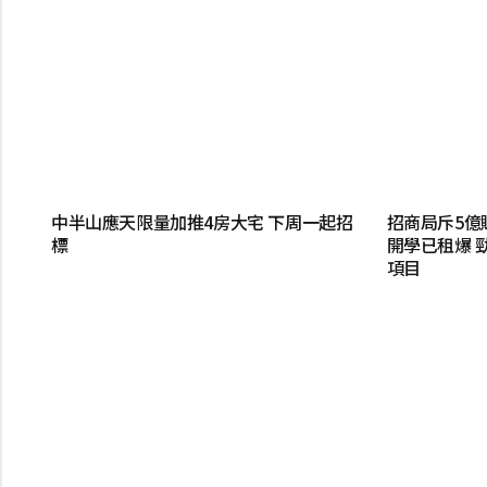
中半山應天限量加推4房大宅 下周一起招
招商局斥5億
標
開學已租爆 
項目