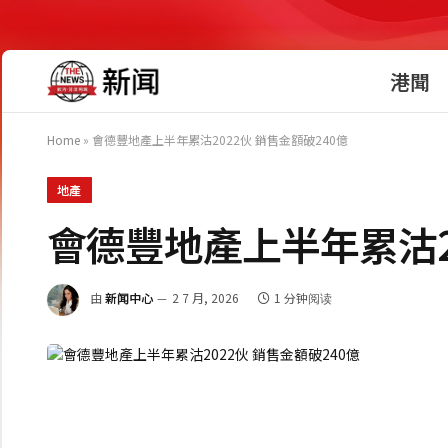
港聞
Home
»
會德豐地產上半年累沽2022伙 銷售金額破240億
地產
會德豐地產上半年累沽20
由
新闻中心
2 7 月, 2026
1 分钟阅读