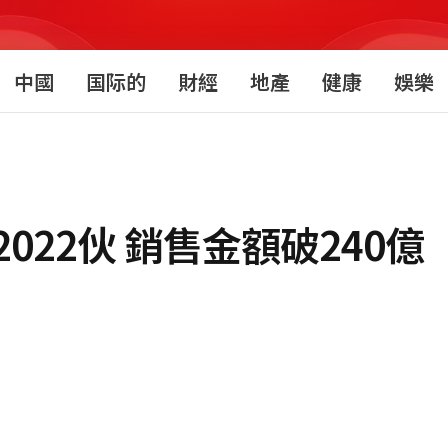
中國
国际的
財經
地產
健康
娛樂
22伙 銷售金額破240億