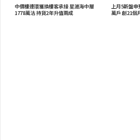
中價樓連環獲換樓客承接 星漣海中層
上月5新盤申預
1778萬沽 持貨2年升值兩成
萬戶 創21個