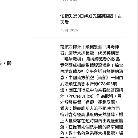
恒指失250日線或先回調整固｜古
天后
7 8 月, 2026
南航西梅汁｜飛機餐派「排毒神
器」廁所大排長龍 網民笑稱變
「噴射戰機」 飛機餐派發的飲品
夫·御
竟然釀成機艙集體腹瀉慘劇！綜合
內地媒體及社交平台近日熱傳的消
息，中國南方航空（南航）一個由
武漢飛往烏魯木齊的CZ8403航
班，因在飛行途中向乘客配發西梅
汁（Prune Juice）作為飲料，意
外觸發集體「通便」連鎖反應。
乘客：機艙廁所人流不絕 由於西
梅汁含有極高濃度的天然糖醇，機
上大批乘客在短時間內出現嚴重腹
瀉。在僅有兩個洗手間的狹窄機艙
內，數十名內急乘客大排長龍，場