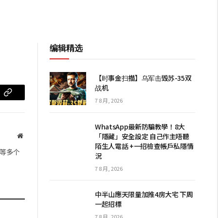
编辑精选
【时事金扫描】乌军击毁苏-35双
战机
m
复
7 8 月, 2026
制
WhatsApp最新防騙教學！8大
链
「隱藏」安全設定 自己作主唔聽
网
陌生人電話 +一招檢查帳戶私隱情
站
接
等多个
況
7 8 月, 2026
中半山應天限量加推4房大宅 下周
一起招標
7 8 月, 2026