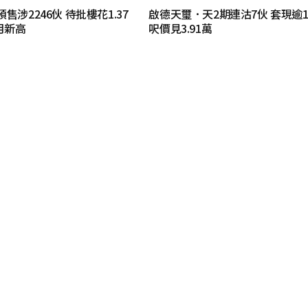
售涉2246伙 待批樓花1.37
啟德天璽．天2期連沽7伙 套現逾1.
月新高
呎價見3.91萬