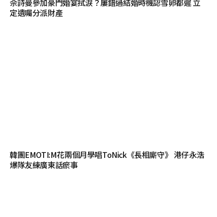
佘詩曼參加豪門婚宴拭淚？屢錯過結婚時機認雪卵都遲 立
定遺囑分派財產
韓團EMOTI:M花兩個月學唱ToNick《長相廝守》 港仔永浩
爆隊友練廣東話瘀事