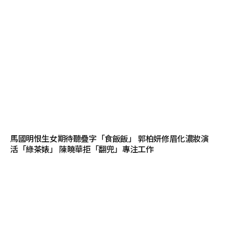
馬國明恨生女期待聽疊字「食飯飯」 郭柏妍修眉化濃妝演
活「綠茶婊」 陳曉華拒「翻兜」專注工作