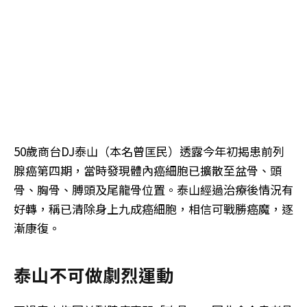
50歲商台DJ泰山（本名曾匡民）透露今年初揭患前列
腺癌第四期，當時發現體內癌細胞已擴散至盆骨、頭
骨、胸骨、膊頭及尾龍骨位置。泰山經過治療後情況有
好轉，稱已清除身上九成癌細胞，相信可戰勝癌魔，逐
漸康復。
泰山不可做劇烈運動