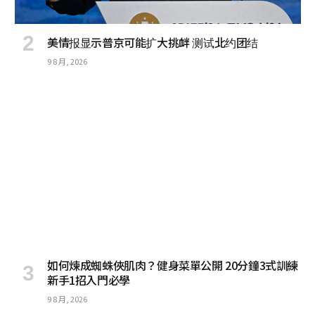
美情报显示普京可能扩大挑衅 测试北约团结
9 8 月, 2026
如何煉成蜘蛛俠肌肉？健身菜單公開 20分鐘3式訓練
新手1招入門必學
9 8 月, 2026