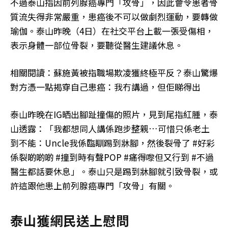
不過泰山指因前列腺癌專門「攻骨」，因此會令患者骨
質流失得非常嚴重，患癌後不可以做劇烈運動，要轉做
瑜伽。泰山昨晚（4日）在社交平台上載一張受傷相，
表示身體一部位骨裂，要聽從醫生建議休息。
相關閱讀：蘇施黃被指職場欺凌獲終極平反？泰山驚爆
對方憑一點揭穿自己患癌：我冇講過，但佢睇得出
泰山昨晚在IG晒出腳趾撞傷的照片，見到尾指紅腫，泰
山透露：「我都想同人講係跑步整親…可惜只係老土
到不能：Uncle我係臨瞓踢到牀腳，然後裂骨了 #好彩
係裂啲啲啲 #撞到時有聲POP #痛得嚟但又行到 #不過
醫生都話要休息」。泰山只是踢到牀腳就引致骨裂，或
許這跟他患上前列腺癌專門「攻骨」有關。
泰山獲網民送上慰問