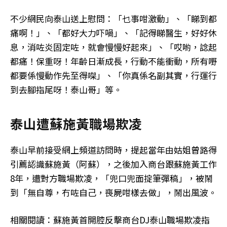
不少網民向泰山送上慰問：「乜事咁激動」、「睇到都
痛啊！」、「都好大力吓喎」、「記得睇醫生，好好休
息，消咗炎固定咗，就會慢慢好起來」、「哎喲，諗起
都痛！保重呀！年齡日漸成長，行動不能衝動，所有嘢
都要係慢動作先至得㗎」、「你真係名副其實，行運行
到去腳指尾呀！泰山哥」等。
泰山遭蘇施黃職場欺凌
泰山早前接受網上頻道訪問時，提起當年由姑姐曾路得
引薦認識蘇施黃（阿蘇），之後加入商台跟蘇施黃工作
8年，遭對方職場欺凌，「兜口兜面掟筆彈稿」，被鬧
到「無自尊，冇咗自己，喪屍咁樣去做」，鬧出風波。
相關閱讀：蘇施黃首開腔反擊商台DJ泰山職場欺凌指