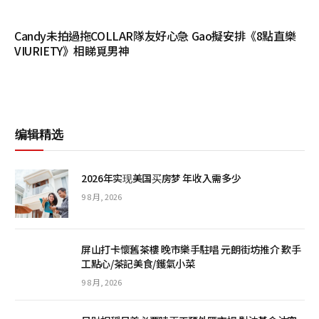
Candy未拍過拖COLLAR隊友好心急 Gao擬安排《8點直樂
VIURIETY》相睇覓男神
编辑精选
2026年实现美国买房梦 年收入需多少
9 8 月, 2026
屏山打卡懷舊茶樓 晚市樂手駐唱 元朗街坊推介 歎手
工點心/茶記美食/鑊氣小菜
9 8 月, 2026