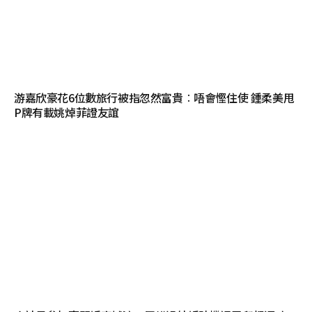
游嘉欣豪花6位數旅行被指忽然富貴︰唔會慳住使 鍾柔美甩
P牌有載姚焯菲證友誼