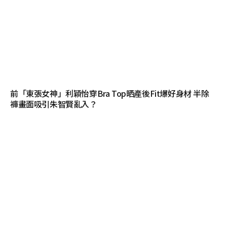
前「東張女神」利穎怡穿Bra Top晒產後Fit爆好身材 半除
褲畫面吸引朱智賢亂入？