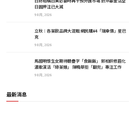
日財相稱日美必要時再干預外匯市場 對沖基金沽空
日圓押注已大減
9 8 月, 2026
立秋︱各茶飲品牌大混戰 網民購¥4「瑞幸價」星巴
克
9 8 月, 2026
馬國明恨生女期待聽疊字「食飯飯」 郭柏妍修眉化
濃妝演活「綠茶婊」 陳曉華拒「翻兜」專注工作
9 8 月, 2026
最新消息