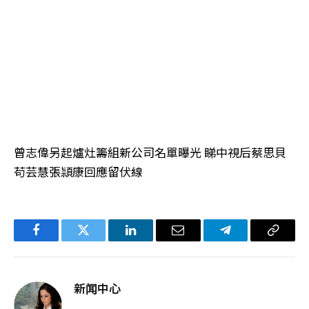
曾志偉另起爐灶籌組新公司名單曝光 睇中視后蔡思貝
苟芸慧張頴康回應留伏線
Facebook
Twitter
LinkedIn
电
Telegram
复
子
制
邮
链
新闻中心
件
接