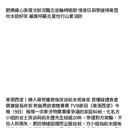
肥媽痛心張偉文狀況難忘坐輪椅唱歌 憶昔日與黎彼得黃霑
吹水勁好笑 嚴厲呼籲炎夏勿行山累消防
東張西望丨婦人尋死獲救後哭訴前夫呃身家 買樓疑遭食差
價兼變長命契 軟飯男欲索贍養費 TVB節目《東張西望》今
晚（9日）報導一宗牽涉物業業權爭議的家庭糾紛。化名方
小姐的女士哭訴與前夫鍾先生結婚20年，慘遭對方欺騙，不
但人財兩失，更因情緒困擾而企圖自殺。方小姐指前夫婚後