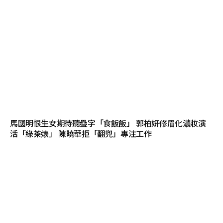
馬國明恨生女期待聽疊字「食飯飯」 郭柏妍修眉化濃妝演
活「綠茶婊」 陳曉華拒「翻兜」專注工作