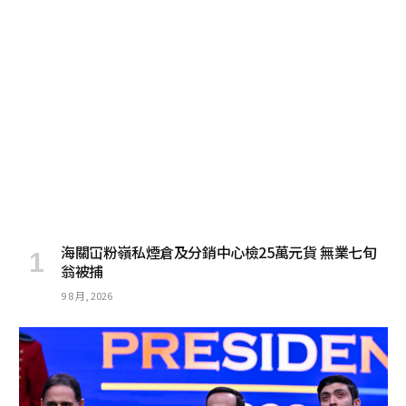
海關冚粉嶺私煙倉及分銷中心檢25萬元貨 無業七旬
翁被捕
9 8 月, 2026