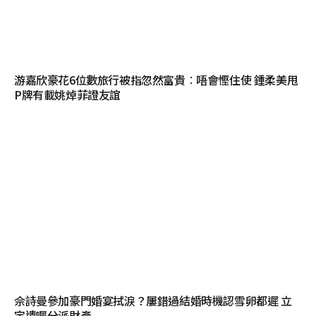
游嘉欣豪花6位數旅行被指忽然富貴︰唔會慳住使 鍾柔美甩
P牌有載姚焯菲證友誼
佘詩曼參加豪門婚宴拭淚？屢錯過結婚時機認雪卵都遲 立
定遺囑分派財產