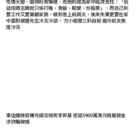
性情大變，變得好食懶做，而她則成為家中經濟支柱：「佢
話佢嘅志願就只係打機、食飯、瞓覺、炒股票」，而自己則
要工作又要兼顧家務，做到患上肩周炎，後來失業更要在家
中面對被鍾先生冷言冷語。 方小姐曾三料自殺 痛斥前夫態
度冷淡
車佳媛錄音曝光揚言搞死李昇基 拒退5900萬港元租屋按金
涉詐騙被捕