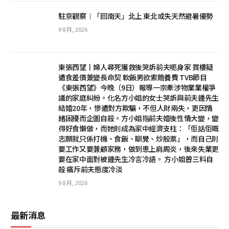
駐京觀察︱「回南天」北上 東北或失天然避暑優勢
9 8 月, 2026
東張西望丨婦人尋死獲救後哭訴前夫呃身家 買樓疑
遭食差價兼變長命契 軟飯男欲索贍養費 TVB節目
《東張西望》今晚（9日）報導一宗牽涉物業業權爭
議的家庭糾紛。化名方小姐的女士哭訴與前夫鍾先生
結婚20年，慘遭對方欺騙，不但人財兩失，更因情
緒困擾而企圖自殺。方小姐指前夫婚後性情大變，變
得好食懶做，而她則成為家中經濟支柱：「佢話佢嘅
志願就只係打機、食飯、瞓覺、炒股票」，而自己則
要工作又要兼顧家務，做到患上肩周炎，後來失業更
要在家中面對被鍾先生冷言冷語。 方小姐曾三料自
殺 痛斥前夫態度冷淡
9 8 月, 2026
最新消息