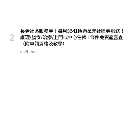
長者社區服務券｜每月$541換過萬元社區券服務！
護理/膳食/治療/上門或中心任揀 1條件免資產審查
（附申請資格及教學）
8 8 月, 2026