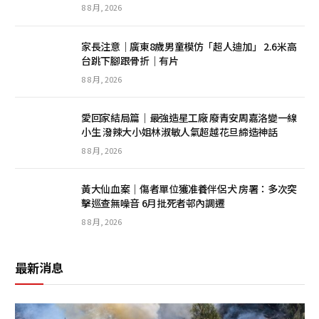
8 8 月, 2026
家長注意｜廣東8歲男童模仿「超人迪加」 2.6米高
台跳下腳跟骨折｜有片
8 8 月, 2026
愛回家結局篇｜最強造星工廠 廢青安周嘉洛變一線
小生 潑辣大小姐林淑敏人氣超越花旦締造神話
8 8 月, 2026
黃大仙血案｜傷者單位獲准養伴侶犬 房署：多次突
擊巡查無噪音 6月批死者邨內調遷
8 8 月, 2026
最新消息