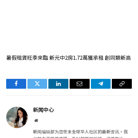
暑假租賃旺季來臨 新元中2房1.72萬獲承租 創同類新高
Facebook
Twitter
LinkedIn
电
Telegram
复
子
制
邮
链
新闻中心
件
接
网
站
新闻编辑部为您带来全球华人社区的最新资讯。我