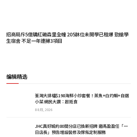
招商局斥5億購紅磡森里全幢 205牀位未開學已租爆 勁搶學
生宿舍 不足一年連掃3項目
编辑精选
荃灣大排檔$198海鮮小炒套餐！蒸魚+白灼蝦+自選
小菜 網民大讚：超抵食
8 8 月, 2026
JHC真好城約80間分店已換新招牌 邀馮盈盈任「一
日店長」預告增設裝修及傢俬定制服務