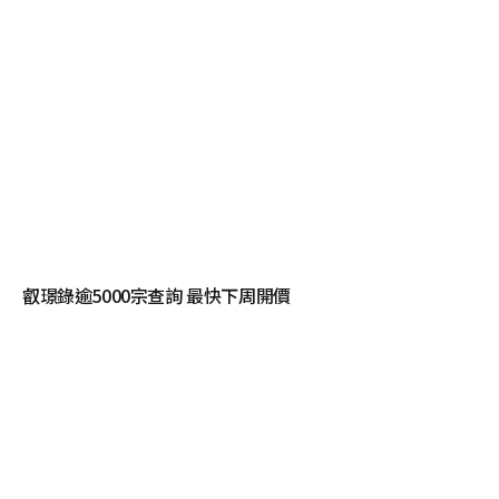
叡璟錄逾5000宗查詢 最快下周開價