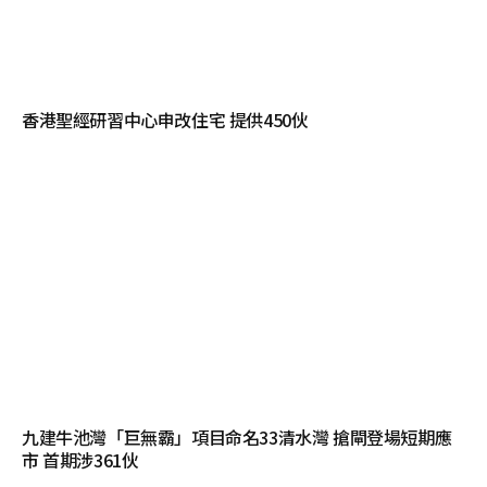
香港聖經研習中心申改住宅 提供450伙
九建牛池灣「巨無霸」項目命名33清水灣 搶閘登場短期應
市 首期涉361伙