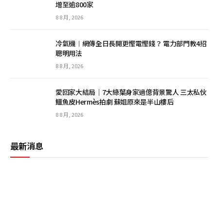
增至逾800家
8 8 月, 2026
冷氣機︱網傳全日長開更慳電慳錢？ 電力部門教4招
聰明用法
8 8 月, 2026
愛回家大結局｜7大綠葉身家過億背景驚人 三太私伙
鱷魚皮Hermès拍劇 蘇姐原來是半山樓后
8 8 月, 2026
最新消息