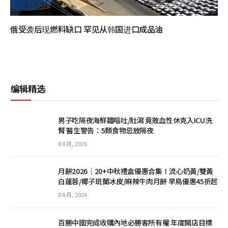
俄受袭后现燃料缺口 罕见从韩国进口成品油
编辑精选
男子吃隔夜海鮮麵嘔吐/肚瀉 竟敗血性休克入ICU洗
腎 醫生警告：5類食物忌放隔夜
8 8 月, 2026
月餅2026｜20+中秋禮盒優惠合集！流心奶黃/雙黃
白蓮蓉/椰子斑蘭冰皮/麻辣牛肉月餅 早鳥優惠45折起
8 8 月, 2026
百勝中國完成收購內地必勝客所有權 年度開店目標