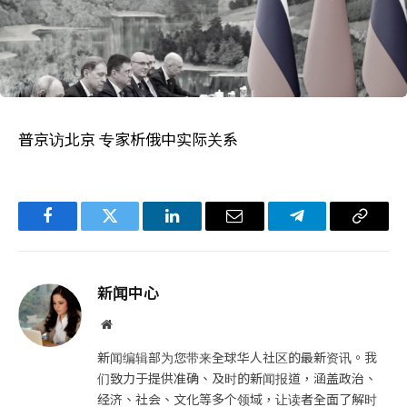
普京访北京 专家析俄中实际关系
Facebook
Twitter
LinkedIn
电
Telegram
复
子
制
邮
链
新闻中心
件
接
网
站
新闻编辑部为您带来全球华人社区的最新资讯。我
们致力于提供准确、及时的新闻报道，涵盖政治、
经济、社会、文化等多个领域，让读者全面了解时