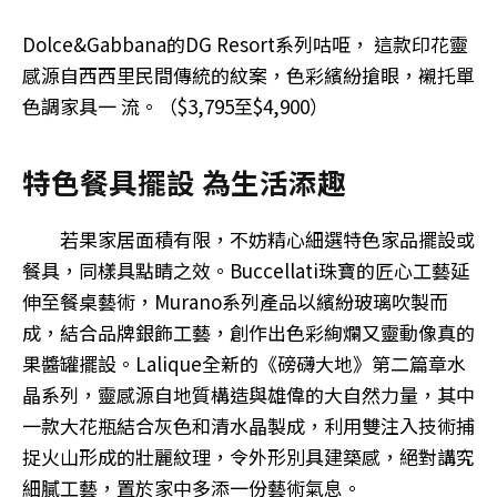
Dolce&Gabbana的DG Resort系列咕𠱸， 這款印花靈
感源自西西里民間傳統的紋案，色彩繽紛搶眼，襯托單
色調家具一 流。（$3,795至$4,900）
特色餐具擺設 為生活添趣
若果家居面積有限，不妨精心細選特色家品擺設或
餐具，同樣具點睛之效。Buccellati珠寶的匠心工藝延
伸至餐桌藝術，Murano系列產品以繽紛玻璃吹製而
成，結合品牌銀飾工藝，創作出色彩絢爛又靈動像真的
果醬罐擺設。Lalique全新的《磅礴大地》第二篇章水
晶系列，靈感源自地質構造與雄偉的大自然力量，其中
一款大花瓶結合灰色和清水晶製成，利用雙注入技術捕
捉火山形成的壯麗紋理，令外形別具建築感，絕對講究
細膩工藝，置於家中多添一份藝術氣息。