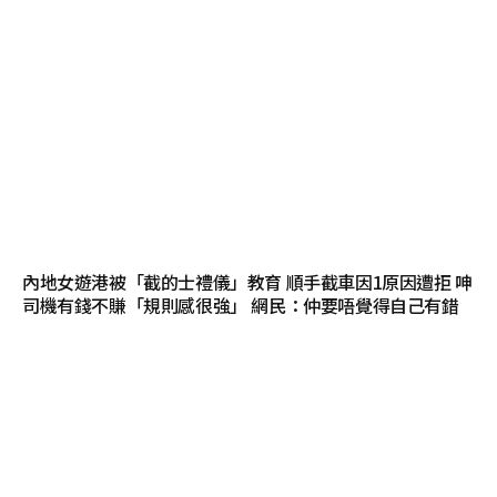
內地女遊港被「截的士禮儀」教育 順手截車因1原因遭拒 呻
司機有錢不賺「規則感很強」 網民：仲要唔覺得自己有錯