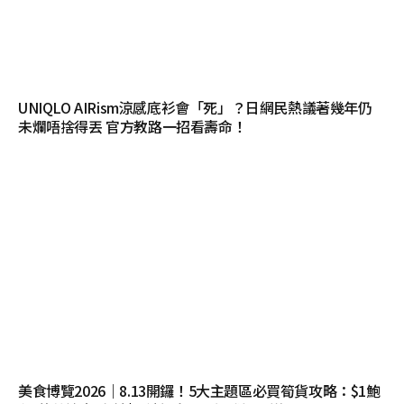
UNIQLO AIRism涼感底衫會「死」？日網民熱議著幾年仍
未爛唔捨得丟 官方教路一招看壽命！
美食博覽2026｜8.13開鑼！5大主題區必買筍貨攻略：$1鮑