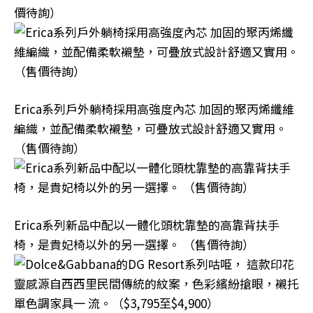
價待詢）
Erica系列戶外躺椅採用高強度內芯 加固的聚丙烯纖維
編織，並配備柔軟襯墊，可疊放式設計舒適又實用。
（售價待詢）
Erica系列新品中配以一體化頭枕靠墊的高靠背扶手
椅，是貴妃椅以外的另一選擇。 （售價待詢）