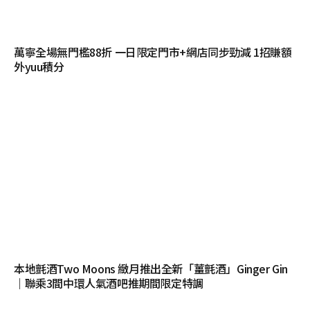
萬寧全場無門檻88折 一日限定門市+網店同步勁減 1招賺額
外yuu積分
本地氈酒Two Moons 緻月推出全新「薑氈酒」Ginger Gin
｜聯乘3間中環人氣酒吧推期間限定特調