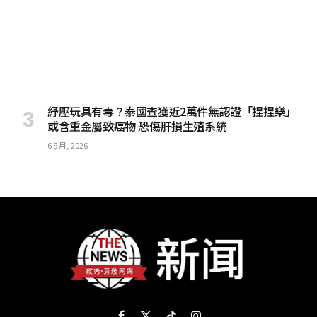
紓壓玩具有毒？泰國查獲近2萬件無認證「捏捏樂」
或含重金屬致癌物 恐傷肝損生殖系統
6 8 月, 2026