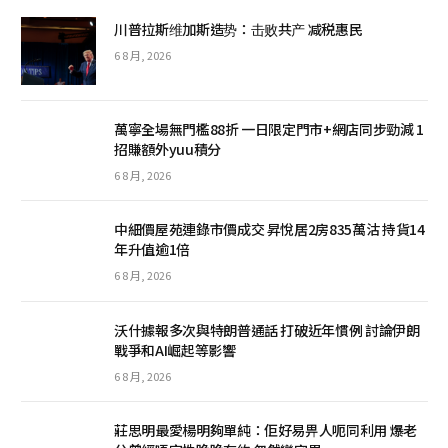
川普拉斯维加斯造势：击败共产 减税惠民
6 8 月, 2026
萬寧全場無門檻88折 一日限定門市+網店同步勁減 1
招賺額外yuu積分
6 8 月, 2026
中細價屋苑連錄市價成交 昇悅居2房835萬沽 持貨14
年升值逾1倍
6 8 月, 2026
沃什據報多次與特朗普通話 打破近年慣例 討論伊朗
戰爭和AI崛起等影響
6 8 月, 2026
莊思明最愛楊明夠單純：佢好易畀人呃同利用 爆老