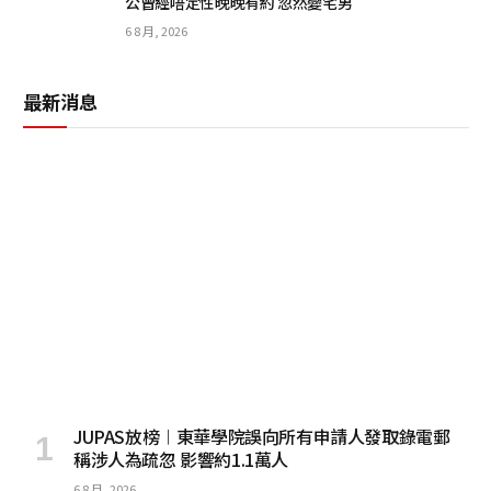
公曾經唔定性晚晚有約 忽然變宅男
6 8 月, 2026
最新消息
JUPAS放榜︱東華學院誤向所有申請人發取錄電郵
稱涉人為疏忽 影響約1.1萬人
6 8 月, 2026