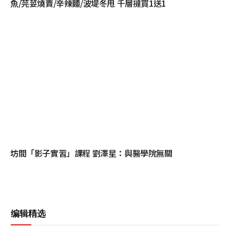
魚/芫荽燒賣/辛辣麵/波堤冬甩 千層撻買1送1
坊間「影子實習」課程 劉澤星：與醫學院無關
编辑精选