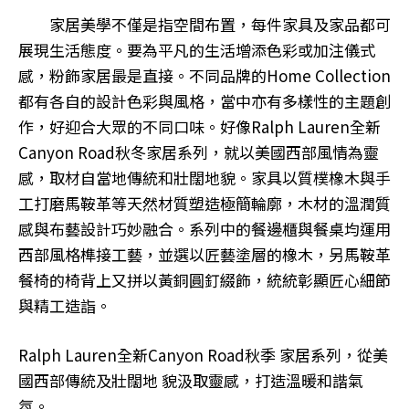
家居美學不僅是指空間布置，每件家具及家品都可
展現生活態度。要為平凡的生活增添色彩或加注儀式
感，粉飾家居最是直接。不同品牌的Home Collection
都有各自的設計色彩與風格，當中亦有多樣性的主題創
作，好迎合大眾的不同口味。好像Ralph Lauren全新
Canyon Road秋冬家居系列，就以美國西部風情為靈
感，取材自當地傳統和壯闊地貌。家具以質樸橡木與手
工打磨馬鞍革等天然材質塑造極簡輪廓，木材的溫潤質
感與布藝設計巧妙融合。系列中的餐邊櫃與餐桌均運用
西部風格榫接工藝，並選以匠藝塗層的橡木，另馬鞍革
餐椅的椅背上又拼以黃銅圓釘綴飾，統統彰顯匠心細節
與精工造詣。
Ralph Lauren全新Canyon Road秋季 家居系列，從美
國西部傳統及壯闊地 貌汲取靈感，打造溫暖和諧氣
氛。